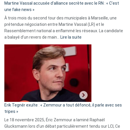
Martine Vassal accusée d’alliance secrète avec le RN : « C’est
Algérie
une fake news »
À trois mois du second tour des municipales à Marseille, une
prétendue négociation entre Martine Vassal (LR) et le
Rassemblement national a enflammé les réseaux. La candidate
:
a balayé d’un revers de main…
Lire la suite
Martine
Vassal
accusée
d’alliance
secrète
avec
le
RN
:
«
Erik Tegnér exulte : « Zemmour a tout défoncé, il parle avec ses
C’est
tripes »
une
Le 18 novembre 2025, Éric Zemmour a laminé Raphaël
fake
Glucksmann lors d’un débat particulièrement tendu sur LCI, Ce
news