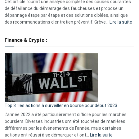
S330
Cet article fournit une analyse complète des causes courantes
eufy
de défaillance du démarrage des faucheuses et propose un
dépannage étape par étape et des solutions ciblées, ainsi que
:
des recommandations d’entretien préventif. Grève…
Lire la suite
Grè
de
Finance & Crypto :
to
?
Déf
de
dé
cou
et
gui
d’a
ass
Top 3 : les actions à surveiller en bourse pour début 2023
L’année 2022 a été particulièrement difficile pour les marchés
boursiers. Diverses industries ont été touchées de manières
différentes par les événements de l’année, mais certaines
:
actions ont réussi à se démarquer et ont…
Lire la suite