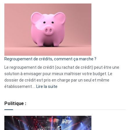
Top
3
:
les
actions
à
surveiller
en
bourse
Regroupement de crédits, comment ça marche ?
pour
début
Le regroupement de crédit (ou rachat de crédit) peut être une
2023
solution à envisager pour mieux maîtriser votre budget. Le
dossier de crédit est pris en charge par un seul et même
:
établissement.…
Lire la suite
Regroupement
de
Politique :
crédits,
comment
ça
marche