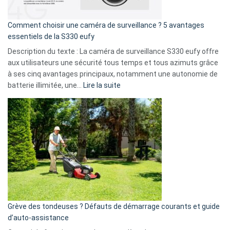
de
16
Comment choisir une caméra de surveillance ? 5 avantages
milliards
essentiels de la S330 eufy
de
Description du texte : La caméra de surveillance S330 eufy offre
données
aux utilisateurs une sécurité tous temps et tous azimuts grâce
menace
à ses cinq avantages principaux, notamment une autonomie de
Facebook,
:
batterie illimitée, une…
Lire la suite
Telegram
Comment
et
choisir
GitHub
une
caméra
de
surveillance
?
5
avantages
essentiels
Grève des tondeuses ? Défauts de démarrage courants et guide
de
d’auto-assistance
la