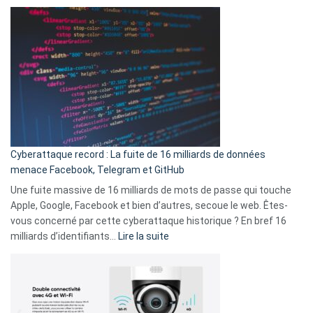
Spotify
des
Wrapped
sans-
2025
abri
est
en
là
3
:
secondes
Le
Wrapped
Party
pour
Cyberattaque record : La fuite de 16 milliards de données
comparer
menace Facebook, Telegram et GitHub
vos
goûts
Une fuite massive de 16 milliards de mots de passe qui touche
musicaux
Apple, Google, Facebook et bien d’autres, secoue le web. Êtes-
avec
vous concerné par cette cyberattaque historique ? En bref 16
9
:
milliards d’identifiants…
Lire la suite
amis
Cyberattaque
!
record
:
La
fuite