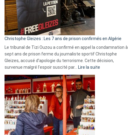
Slovénie
rejettent
la
présence
d’Israël
Christophe Gleizes : Les 7 ans de prison confirmés en Algérie
Le tribunal de Tizi Ouzou a confirmé en appel la condamnation à
sept ans de prison ferme du journaliste sportif Christophe
Gleizes, accusé d’apologie du terrorisme. Cette décision,
:
survenue malgré l’espoir suscité par…
Lire la suite
Christophe
Gleizes
:
Les
7
ans
de
prison
confirmés
en