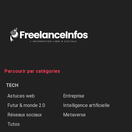
l’ONU
dénonce
:
«
Au
Nigeria,
on
chasse
et
on
tue
Parcourir par catégories
les
chrétiens
TECH
»
Astuces web
Entreprise
Futur & monde 2.0
Intelligence artificielle
Réseaux sociaux
Metaverse
Tutos