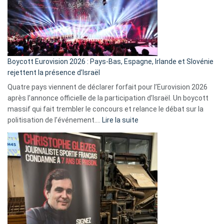
?
Boycott Eurovision 2026 : Pays-Bas, Espagne, Irlande et Slovénie
rejettent la présence d’Israël
Quatre pays viennent de déclarer forfait pour l’Eurovision 2026
après l’annonce officielle de la participation d’Israël. Un boycott
massif qui fait trembler le concours et relance le débat sur la
:
politisation de l’événement.…
Lire la suite
Boycott
Eurovision
2026
:
Pays-
Bas,
Espagne,
Irlande
et