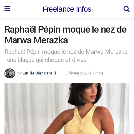
Freelance Infos
Raphaël Pépin moque le nez de
Marwa Merazka
Raphaël Pépin moque le nez de Marwa Merazka
: une blague qui choque et divise
by
Emilia Biancarelli
3 février 2025 à 17h54