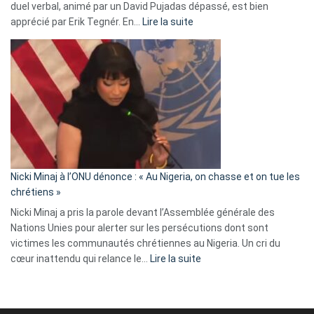
duel verbal, animé par un David Pujadas dépassé, est bien
»
:
apprécié par Erik Tegnér. En…
Lire la suite
Erik
Tegnér
exulte
:
« Zemmour
a
tout
défoncé,
il
parle
Nicki Minaj à l’ONU dénonce : « Au Nigeria, on chasse et on tue les
avec
chrétiens »
ses
Nicki Minaj a pris la parole devant l’Assemblée générale des
tripes »
Nations Unies pour alerter sur les persécutions dont sont
victimes les communautés chrétiennes au Nigeria. Un cri du
:
cœur inattendu qui relance le…
Lire la suite
Nicki
Minaj
à