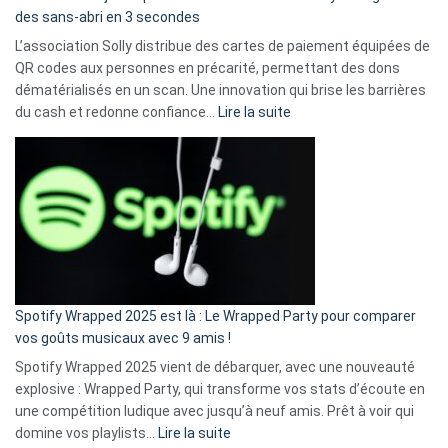
des sans-abri en 3 secondes
L’association Solly distribue des cartes de paiement équipées de
QR codes aux personnes en précarité, permettant des dons
dématérialisés en un scan. Une innovation qui brise les barrières
:
du cash et redonne confiance…
Lire la suite
Fini
l’excuse
«
je
n’ai
pas
de
cash
»
Spotify Wrapped 2025 est là : Le Wrapped Party pour comparer
:
vos goûts musicaux avec 9 amis !
comment
Spotify Wrapped 2025 vient de débarquer, avec une nouveauté
Solly
explosive : Wrapped Party, qui transforme vos stats d’écoute en
change
une compétition ludique avec jusqu’à neuf amis. Prêt à voir qui
la
:
domine vos playlists…
Lire la suite
vie