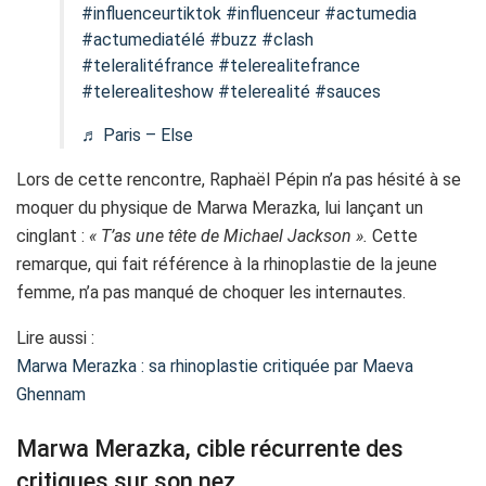
#influenceurtiktok
#influenceur
#actumedia
#actumediatélé
#buzz
#clash
#teleralitéfrance
#telerealitefrance
#telerealiteshow
#telerealité
#sauces
♬ Paris – Else
Lors de cette rencontre, Raphaël Pépin n’a pas hésité à se
moquer du physique de Marwa Merazka, lui lançant un
cinglant :
« T’as une tête de Michael Jackson ».
Cette
remarque, qui fait référence à la rhinoplastie de la jeune
femme, n’a pas manqué de choquer les internautes.
Lire aussi :
Marwa Merazka : sa rhinoplastie critiquée par Maeva
Ghennam
Marwa Merazka, cible récurrente des
critiques sur son nez