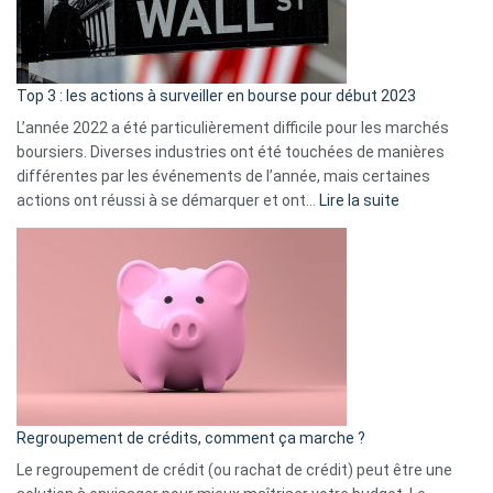
et
gui
d’a
ass
Top 3 : les actions à surveiller en bourse pour début 2023
L’année 2022 a été particulièrement difficile pour les marchés
boursiers. Diverses industries ont été touchées de manières
différentes par les événements de l’année, mais certaines
:
actions ont réussi à se démarquer et ont…
Lire la suite
Top
3
:
les
actions
à
surveiller
en
bourse
Regroupement de crédits, comment ça marche ?
pour
début
Le regroupement de crédit (ou rachat de crédit) peut être une
2023