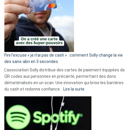
Fini l’excuse « je n’ai pas de cash » : comment Solly change la vie
des sans-abri en 3 secondes
L’association Solly distribue des cartes de paiement équipées de
QR codes aux personnes en précarité, permettant des dons
dématérialisés en un scan. Une innovation qui brise les barrières
:
du cash et redonne confiance…
Lire la suite
Fini
l’excuse
«
je
n’ai
pas