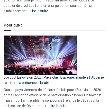
solution à envisager pour mieux maîtriser votre budget. Le
dossier de crédit est pris en charge par un seul et même
:
établissement.…
Lire la suite
Regroupement
de
Politique :
crédits,
comment
ça
marche
?
Boycott Eurovision 2026 : Pays-Bas, Espagne, Irlande et Slovénie
rejettent la présence d’Israël
Quatre pays viennent de déclarer forfait pour l’Eurovision 2026
après l’annonce officielle de la participation d’Israël. Un boycott
massif qui fait trembler le concours et relance le débat sur la
:
politisation de l’événement.…
Lire la suite