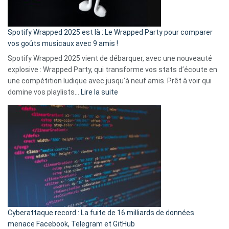
de
cash
»
Spotify Wrapped 2025 est là : Le Wrapped Party pour comparer
:
vos goûts musicaux avec 9 amis !
comment
Spotify Wrapped 2025 vient de débarquer, avec une nouveauté
Solly
explosive : Wrapped Party, qui transforme vos stats d’écoute en
change
une compétition ludique avec jusqu’à neuf amis. Prêt à voir qui
la
:
domine vos playlists…
Lire la suite
vie
Spotify
des
Wrapped
sans-
2025
abri
est
en
là
3
:
secondes
Le
Wrapped
Party
pour
Cyberattaque record : La fuite de 16 milliards de données
comparer
menace Facebook, Telegram et GitHub
vos