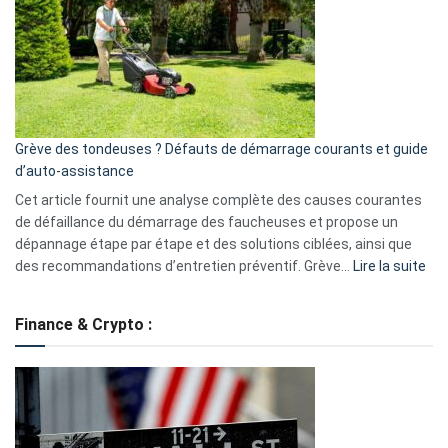
de
surveillance
?
5
avantages
essentiels
Grève des tondeuses ? Défauts de démarrage courants et guide
de
d’auto-assistance
la
S330
Cet article fournit une analyse complète des causes courantes
eufy
de défaillance du démarrage des faucheuses et propose un
dépannage étape par étape et des solutions ciblées, ainsi que
:
des recommandations d’entretien préventif. Grève…
Lire la suite
Grè
de
Finance & Crypto :
to
?
Déf
de
dé
cou