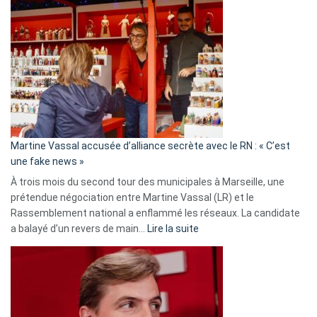
Gleizes
:
Les
7
ans
de
prison
confirmés
en
Martine Vassal accusée d’alliance secrète avec le RN : « C’est
Algérie
une fake news »
À trois mois du second tour des municipales à Marseille, une
prétendue négociation entre Martine Vassal (LR) et le
Rassemblement national a enflammé les réseaux. La candidate
:
a balayé d’un revers de main…
Lire la suite
Martine
Vassal
accusée
d’alliance
secrète