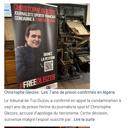
Boycott
Eurovision
2026
:
Pays-
Bas,
Espagne,
Irlande
et
Slovénie
rejettent
la
présence
d’Israël
Christophe Gleizes : Les 7 ans de prison confirmés en Algérie
Le tribunal de Tizi Ouzou a confirmé en appel la condamnation à
sept ans de prison ferme du journaliste sportif Christophe
Gleizes, accusé d’apologie du terrorisme. Cette décision,
:
survenue malgré l’espoir suscité par…
Lire la suite
Christophe