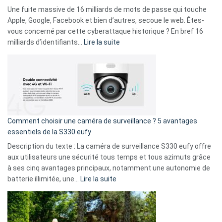
goûts
Une fuite massive de 16 milliards de mots de passe qui touche
musicaux
Apple, Google, Facebook et bien d’autres, secoue le web. Êtes-
avec
vous concerné par cette cyberattaque historique ? En bref 16
9
:
milliards d’identifiants…
Lire la suite
amis
Cyberattaque
!
record
:
La
fuite
de
16
Comment choisir une caméra de surveillance ? 5 avantages
milliards
essentiels de la S330 eufy
de
Description du texte : La caméra de surveillance S330 eufy offre
données
aux utilisateurs une sécurité tous temps et tous azimuts grâce
menace
à ses cinq avantages principaux, notamment une autonomie de
Facebook,
:
batterie illimitée, une…
Lire la suite
Telegram
Comment
et
choisir
GitHub
une
caméra