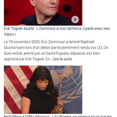
avec
le
RN
:
«
Erik Tegnér exulte : « Zemmour a tout défoncé, il parle avec ses
C’est
tripes »
une
Le 18 novembre 2025, Éric Zemmour a laminé Raphaël
fake
Glucksmann lors d’un débat particulièrement tendu sur LCI, Ce
news
duel verbal, animé par un David Pujadas dépassé, est bien
»
:
apprécié par Erik Tegnér. En…
Lire la suite
Erik
Tegnér
exulte
:
« Zemmour
a
tout
défoncé,
il
parle
Nicki Minaj à l’ONU dénonce : « Au Nigeria, on chasse et on tue les