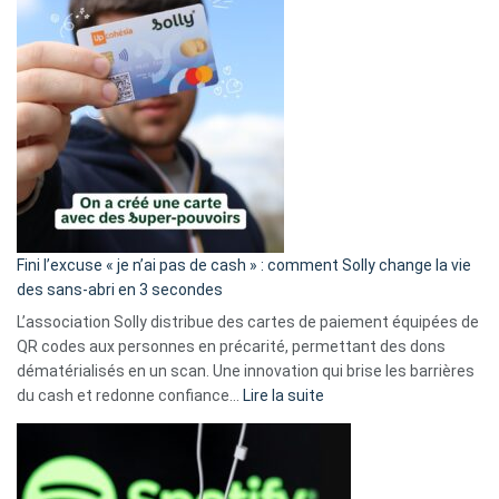
Fini l’excuse « je n’ai pas de cash » : comment Solly change la vie
des sans-abri en 3 secondes
L’association Solly distribue des cartes de paiement équipées de
QR codes aux personnes en précarité, permettant des dons
dématérialisés en un scan. Une innovation qui brise les barrières
:
du cash et redonne confiance…
Lire la suite
Fini
l’excuse
«
je