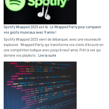
n’ai
pas
de
cash
»
Spotify Wrapped 2025 est là : Le Wrapped Party pour comparer
:
vos goûts musicaux avec 9 amis !
comment
Spotify Wrapped 2025 vient de débarquer, avec une nouveauté
Solly
explosive : Wrapped Party, qui transforme vos stats d’écoute en
change
une compétition ludique avec jusqu’à neuf amis. Prêt à voir qui
la
:
domine vos playlists…
Lire la suite
vie
Spotify
des
Wrapped
sans-
2025
abri
est
en
là
3
:
secondes
Le
Wrapped
Party
pour