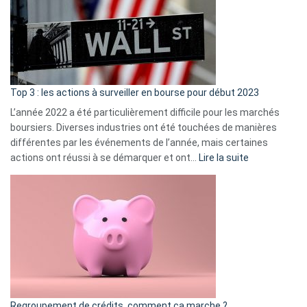
dé
cou
et
gui
d’a
ass
Top 3 : les actions à surveiller en bourse pour début 2023
L’année 2022 a été particulièrement difficile pour les marchés
boursiers. Diverses industries ont été touchées de manières
différentes par les événements de l’année, mais certaines
:
actions ont réussi à se démarquer et ont…
Lire la suite
Top
3
:
les
actions
à
surveiller
en
bourse
Regroupement de crédits, comment ça marche ?