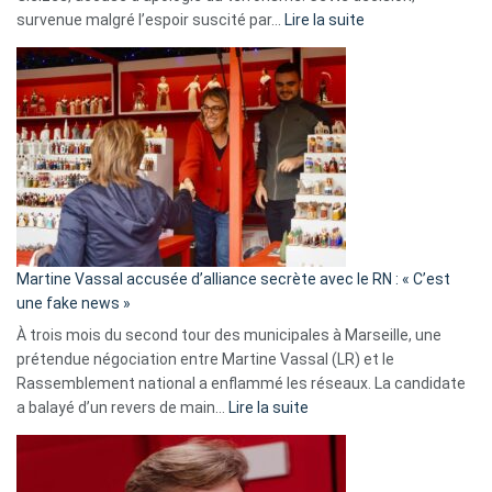
:
survenue malgré l’espoir suscité par…
Lire la suite
Christophe
Gleizes
:
Les
7
ans
de
prison
confirmés
en
Martine Vassal accusée d’alliance secrète avec le RN : « C’est
Algérie
une fake news »
À trois mois du second tour des municipales à Marseille, une
prétendue négociation entre Martine Vassal (LR) et le
Rassemblement national a enflammé les réseaux. La candidate
:
a balayé d’un revers de main…
Lire la suite
Martine
Vassal
accusée