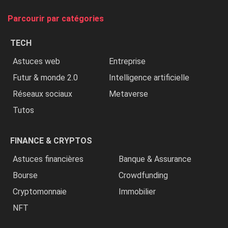
on
tue
Parcourir par catégories
les
chrétiens
TECH
»
Astuces web
Entreprise
Futur & monde 2.0
Intelligence artificielle
Réseaux sociaux
Metaverse
Tutos
FINANCE & CRYPTOS
Astuces financières
Banque & Assurance
Bourse
Crowdfunding
Cryptomonnaie
Immobilier
NFT