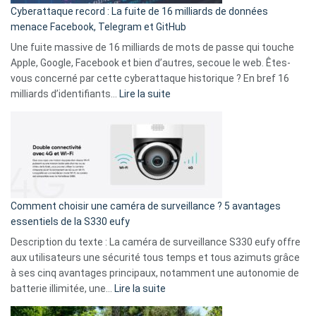
Cyberattaque record : La fuite de 16 milliards de données
comparer
menace Facebook, Telegram et GitHub
vos
goûts
Une fuite massive de 16 milliards de mots de passe qui touche
musicaux
Apple, Google, Facebook et bien d’autres, secoue le web. Êtes-
avec
vous concerné par cette cyberattaque historique ? En bref 16
9
:
milliards d’identifiants…
Lire la suite
amis
Cyberattaque
!
record
:
La
fuite
de
16
Comment choisir une caméra de surveillance ? 5 avantages
milliards
essentiels de la S330 eufy
de
Description du texte : La caméra de surveillance S330 eufy offre
données
aux utilisateurs une sécurité tous temps et tous azimuts grâce
menace
à ses cinq avantages principaux, notamment une autonomie de
Facebook,
:
batterie illimitée, une…
Lire la suite
Telegram
Comment
et