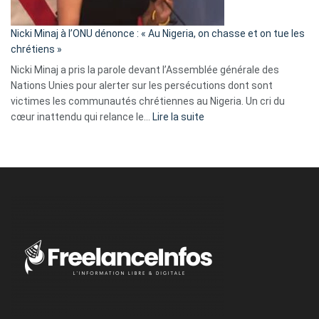
défoncé,
il
parle
Nicki Minaj à l’ONU dénonce : « Au Nigeria, on chasse et on tue les
avec
chrétiens »
ses
Nicki Minaj a pris la parole devant l’Assemblée générale des
tripes »
Nations Unies pour alerter sur les persécutions dont sont
victimes les communautés chrétiennes au Nigeria. Un cri du
:
cœur inattendu qui relance le…
Lire la suite
Nicki
Minaj
à
l’ONU
dénonce
:
«
Au
Nigeria,
on
chasse
et