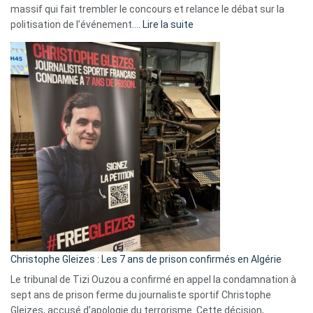
massif qui fait trembler le concours et relance le débat sur la
:
politisation de l’événement.…
Lire la suite
Boycott
Eurovision
2026
:
Pays-
Bas,
Espagne,
Irlande
et
Slovénie
rejettent
la
présence
d’Israël
Christophe Gleizes : Les 7 ans de prison confirmés en Algérie
Le tribunal de Tizi Ouzou a confirmé en appel la condamnation à
sept ans de prison ferme du journaliste sportif Christophe
Gleizes, accusé d’apologie du terrorisme. Cette décision,