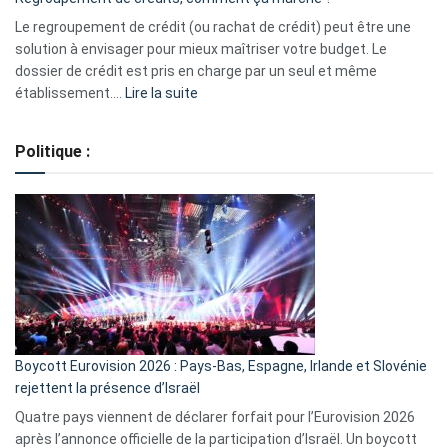
pour
début
Le regroupement de crédit (ou rachat de crédit) peut être une
2023
solution à envisager pour mieux maîtriser votre budget. Le
dossier de crédit est pris en charge par un seul et même
:
établissement.…
Lire la suite
Regroupement
de
Politique :
crédits,
comment
ça
marche
?
Boycott Eurovision 2026 : Pays-Bas, Espagne, Irlande et Slovénie
rejettent la présence d’Israël
Quatre pays viennent de déclarer forfait pour l’Eurovision 2026
après l’annonce officielle de la participation d’Israël. Un boycott