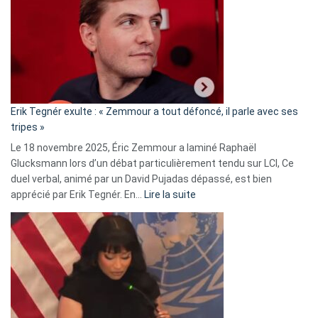
d’alliance
secrète
avec
le
RN
:
«
Erik Tegnér exulte : « Zemmour a tout défoncé, il parle avec ses
C’est
tripes »
une
Le 18 novembre 2025, Éric Zemmour a laminé Raphaël
fake
Glucksmann lors d’un débat particulièrement tendu sur LCI, Ce
news
duel verbal, animé par un David Pujadas dépassé, est bien
»
:
apprécié par Erik Tegnér. En…
Lire la suite
Erik
Tegnér
exulte
:
« Zemmour
a
tout