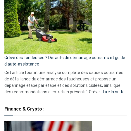
choisir
GitHub
une
caméra
de
surveillance
?
5
avantages
essentiels
Grève des tondeuses ? Défauts de démarrage courants et guide
de
d’auto-assistance
la
S330
Cet article fournit une analyse complète des causes courantes
eufy
de défaillance du démarrage des faucheuses et propose un
dépannage étape par étape et des solutions ciblées, ainsi que
:
des recommandations d’entretien préventif. Grève…
Lire la suite
Grè
de
Finance & Crypto :
to
?
Déf
de