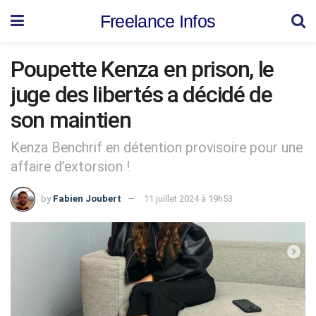
Freelance Infos
Poupette Kenza en prison, le
juge des libertés a décidé de
son maintien
Kenza Benchrif en détention provisoire pour une
affaire d’extorsion !
by
Fabien Joubert
11 juillet 2024 à 19h53