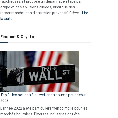
faucheuses et propose un dépannage étape par
étape et des solutions ciblées, ainsi que des
recommandations d’entretien préventif. Grève…
Lire
:
la suite
Grève
des
tondeuses
Finance & Crypto :
?
Défauts
de
démarrage
courants
et
guide
d’auto-
assistance
Top 3 : les actions à surveiller en bourse pour début
2023
L’année 2022 a été particulièrement difficile pour les
marchés boursiers. Diverses industries ont été