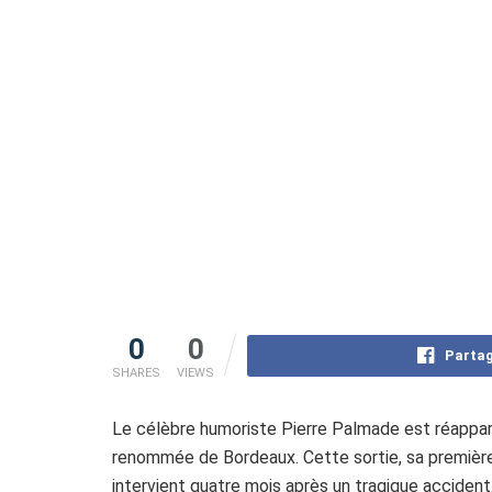
0
0
Partag
SHARES
VIEWS
Le célèbre humoriste Pierre Palmade est réapparu 
renommée de Bordeaux. Cette sortie, sa première s
intervient quatre mois après un tragique accident