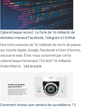
là
secondes
:
Le
Wrapped
Party
pour
Cyberattaque record : La fuite de 16 milliards de
comparer
données menace Facebook, Telegram et GitHub
vos
goûts
Une fuite massive de 16 milliards de mots de passe
musicaux
qui touche Apple, Google, Facebook et bien d’autres,
avec
secoue le web. Êtes-vous concerné par cette
9
cyberattaque historique ? En bref 16 milliards
amis
:
d’identifiants…
Lire la suite
!
Cyberattaque
record
:
La
fuite
de
16
Comment choisir une caméra de surveillance ? 5
milliards