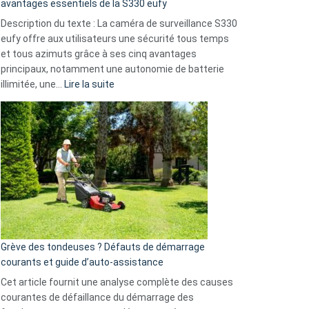
avantages essentiels de la S330 eufy
de
Description du texte : La caméra de surveillance S330
données
eufy offre aux utilisateurs une sécurité tous temps
menace
et tous azimuts grâce à ses cinq avantages
Facebook,
principaux, notamment une autonomie de batterie
Telegram
:
illimitée, une…
Lire la suite
et
Comment
GitHub
choisir
une
caméra
de
surveillance
?
5
avantages
essentiels
Grève des tondeuses ? Défauts de démarrage
de
courants et guide d’auto-assistance
la
S330
Cet article fournit une analyse complète des causes
eufy
courantes de défaillance du démarrage des