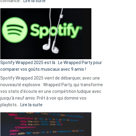
:
confiance…
Lire la suite
Fini
l’excuse
«
je
n’ai
pas
de
cash
»
Spotify Wrapped 2025 est là : Le Wrapped Party pour
:
comparer vos goûts musicaux avec 9 amis !
comment
Spotify Wrapped 2025 vient de débarquer, avec une
Solly
nouveauté explosive : Wrapped Party, qui transforme
change
vos stats d’écoute en une compétition ludique avec
la
jusqu’à neuf amis. Prêt à voir qui domine vos
vie
:
playlists…
Lire la suite
des
Spotify
sans-
Wrapped
abri
2025
en
est
3