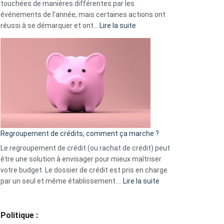
touchées de manières différentes par les
événements de l’année, mais certaines actions ont
:
réussi à se démarquer et ont…
Lire la suite
Top
3
:
les
actions
à
surveiller
en
bourse
Regroupement de crédits, comment ça marche ?
pour
début
Le regroupement de crédit (ou rachat de crédit) peut
2023
être une solution à envisager pour mieux maîtriser
votre budget. Le dossier de crédit est pris en charge
:
par un seul et même établissement.…
Lire la suite
Regroupement
de
crédits,
Politique :