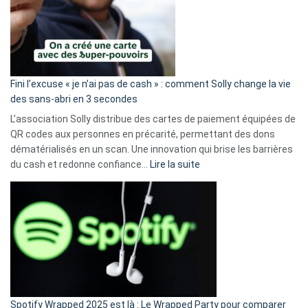
Fini l’excuse « je n’ai pas de cash » : comment Solly change la vie
des sans-abri en 3 secondes
L’association Solly distribue des cartes de paiement équipées de
QR codes aux personnes en précarité, permettant des dons
dématérialisés en un scan. Une innovation qui brise les barrières
:
du cash et redonne confiance…
Lire la suite
Fini
l’excuse
«
je
n’ai
pas
de
cash
»
Spotify Wrapped 2025 est là : Le Wrapped Party pour comparer