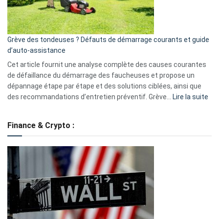
5
avantages
essentiels
Grève des tondeuses ? Défauts de démarrage courants et guide
de
d’auto-assistance
la
S330
Cet article fournit une analyse complète des causes courantes
eufy
de défaillance du démarrage des faucheuses et propose un
dépannage étape par étape et des solutions ciblées, ainsi que
:
des recommandations d’entretien préventif. Grève…
Lire la suite
Grè
de
Finance & Crypto :
to
?
Déf
de
dé
cou
et
gui
d’a