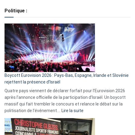
de
Politique :
crédits,
comment
ça
marche
?
Boycott Eurovision 2026 : Pays-Bas, Espagne, Irlande et Slovénie
rejettent la présence d’Israël
Quatre pays viennent de déclarer forfait pour l’Eurovision 2026
après l’annonce officielle de la participation d’Israël. Un boycott
massif qui fait trembler le concours et relance le débat sur la
:
politisation de l’événement.…
Lire la suite
Boycott
Eurovision
2026