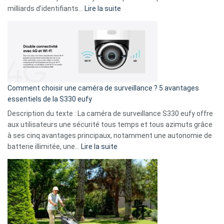
9
:
milliards d’identifiants…
Lire la suite
amis
Cyberattaque
!
record
:
La
fuite
de
16
Comment choisir une caméra de surveillance ? 5 avantages
milliards
essentiels de la S330 eufy
de
Description du texte : La caméra de surveillance S330 eufy offre
données
aux utilisateurs une sécurité tous temps et tous azimuts grâce
menace
à ses cinq avantages principaux, notamment une autonomie de
Facebook,
:
batterie illimitée, une…
Lire la suite
Telegram
Comment
et
choisir
GitHub
une
caméra
de
surveillance
?