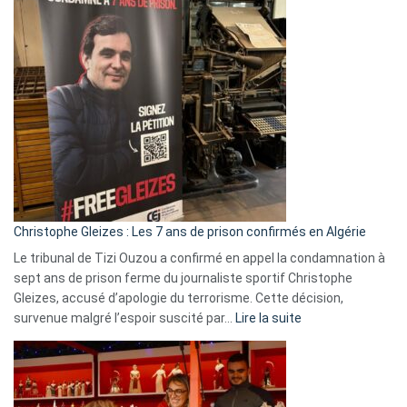
:
Pays-
Bas,
Espagne,
Irlande
et
Slovénie
rejettent
la
présence
d’Israël
Christophe Gleizes : Les 7 ans de prison confirmés en Algérie
Le tribunal de Tizi Ouzou a confirmé en appel la condamnation à
sept ans de prison ferme du journaliste sportif Christophe
Gleizes, accusé d’apologie du terrorisme. Cette décision,
:
survenue malgré l’espoir suscité par…
Lire la suite
Christophe
Gleizes
:
Les