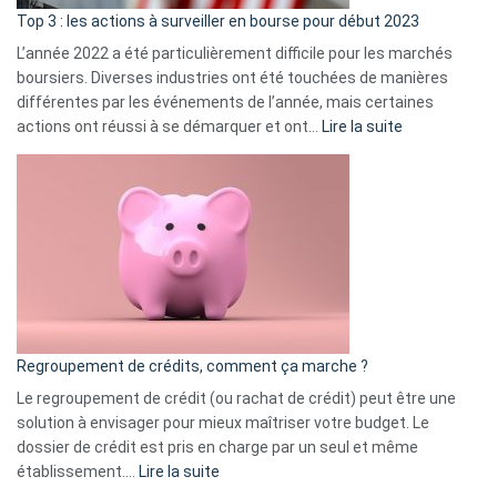
ass
Top 3 : les actions à surveiller en bourse pour début 2023
L’année 2022 a été particulièrement difficile pour les marchés
boursiers. Diverses industries ont été touchées de manières
différentes par les événements de l’année, mais certaines
:
actions ont réussi à se démarquer et ont…
Lire la suite
Top
3
:
les
actions
à
surveiller
en
bourse
Regroupement de crédits, comment ça marche ?
pour
début
Le regroupement de crédit (ou rachat de crédit) peut être une
2023
solution à envisager pour mieux maîtriser votre budget. Le
dossier de crédit est pris en charge par un seul et même
:
établissement.…
Lire la suite
Regroupement