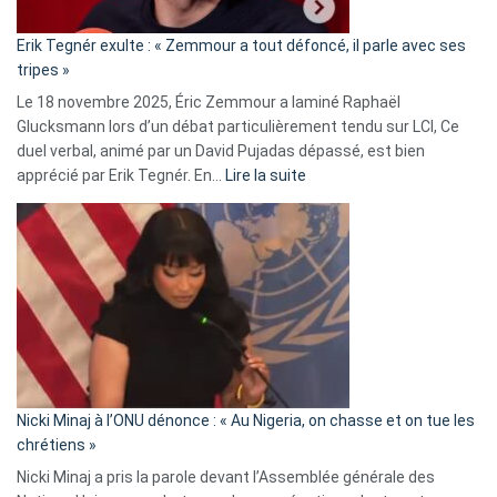
:
«
Erik Tegnér exulte : « Zemmour a tout défoncé, il parle avec ses
C’est
tripes »
une
Le 18 novembre 2025, Éric Zemmour a laminé Raphaël
fake
Glucksmann lors d’un débat particulièrement tendu sur LCI, Ce
news
duel verbal, animé par un David Pujadas dépassé, est bien
»
:
apprécié par Erik Tegnér. En…
Lire la suite
Erik
Tegnér
exulte
:
« Zemmour
a
tout
défoncé,
il
parle
Nicki Minaj à l’ONU dénonce : « Au Nigeria, on chasse et on tue les
avec
chrétiens »
ses
Nicki Minaj a pris la parole devant l’Assemblée générale des
tripes »