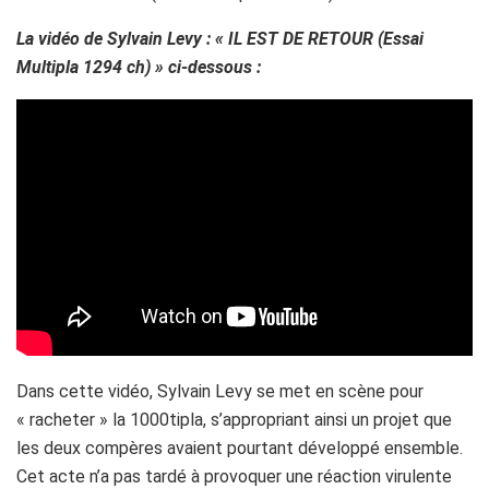
La vidéo de Sylvain Levy : « IL EST DE RETOUR (Essai
Multipla 1294 ch) » ci-dessous :
Dans cette vidéo, Sylvain Levy se met en scène pour
« racheter » la 1000tipla, s’appropriant ainsi un projet que
les deux compères avaient pourtant développé ensemble.
Cet acte n’a pas tardé à provoquer une réaction virulente