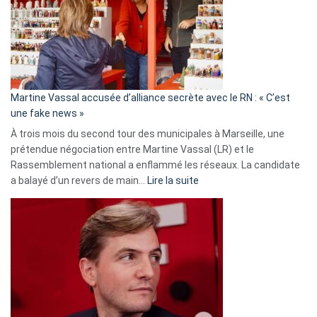
7
ans
de
prison
confirmés
en
Martine Vassal accusée d’alliance secrète avec le RN : « C’est
Algérie
une fake news »
À trois mois du second tour des municipales à Marseille, une
prétendue négociation entre Martine Vassal (LR) et le
Rassemblement national a enflammé les réseaux. La candidate
:
a balayé d’un revers de main…
Lire la suite
Martine
Vassal
accusée
d’alliance
secrète
avec
le
RN