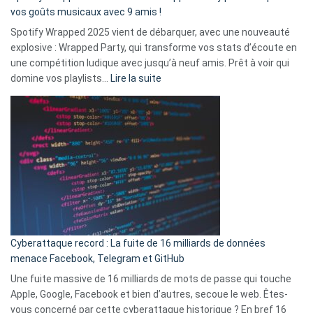
:
vos goûts musicaux avec 9 amis !
comment
Spotify Wrapped 2025 vient de débarquer, avec une nouveauté
Solly
explosive : Wrapped Party, qui transforme vos stats d’écoute en
change
une compétition ludique avec jusqu’à neuf amis. Prêt à voir qui
la
:
domine vos playlists…
Lire la suite
vie
Spotify
des
Wrapped
sans-
2025
abri
est
en
là
3
:
secondes
Le
Wrapped
Party
pour
Cyberattaque record : La fuite de 16 milliards de données
comparer
menace Facebook, Telegram et GitHub
vos
goûts
Une fuite massive de 16 milliards de mots de passe qui touche
musicaux
Apple, Google, Facebook et bien d’autres, secoue le web. Êtes-
avec
vous concerné par cette cyberattaque historique ? En bref 16