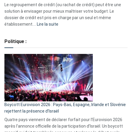
début
Le regroupement de crédit (ou rachat de crédit) peut être une
2023
solution à envisager pour mieux maîtriser votre budget. Le
dossier de crédit est pris en charge par un seul et même
:
établissement.…
Lire la suite
Regroupement
de
Politique :
crédits,
comment
ça
marche
?
Boycott Eurovision 2026 : Pays-Bas, Espagne, Irlande et Slovénie
rejettent la présence d’Israël
Quatre pays viennent de déclarer forfait pour l’Eurovision 2026
après l’annonce officielle de la participation d’Israël. Un boycott