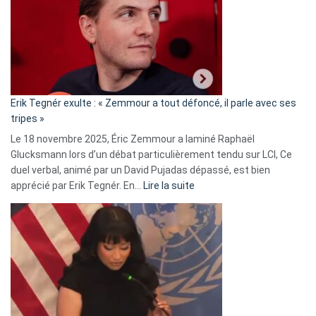
secrète
avec
le
RN
:
«
Erik Tegnér exulte : « Zemmour a tout défoncé, il parle avec ses
C’est
tripes »
une
Le 18 novembre 2025, Éric Zemmour a laminé Raphaël
fake
Glucksmann lors d’un débat particulièrement tendu sur LCI, Ce
news
duel verbal, animé par un David Pujadas dépassé, est bien
»
:
apprécié par Erik Tegnér. En…
Lire la suite
Erik
Tegnér
exulte
:
« Zemmour
a
tout
défoncé,