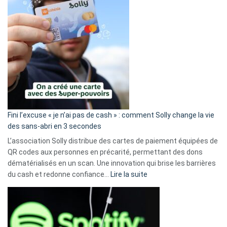
Fini l’excuse « je n’ai pas de cash » : comment Solly change la vie
des sans-abri en 3 secondes
L’association Solly distribue des cartes de paiement équipées de
QR codes aux personnes en précarité, permettant des dons
dématérialisés en un scan. Une innovation qui brise les barrières
:
du cash et redonne confiance…
Lire la suite
Fini
l’excuse
«
je