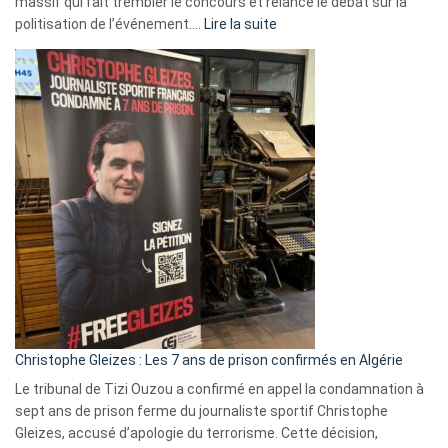
massif qui fait trembler le concours et relance le débat sur la
:
politisation de l’événement.…
Lire la suite
Boycott
Eurovision
2026
:
Pays-
Bas,
Espagne,
Irlande
et
Slovénie
rejettent
la
présence
d’Israël
Christophe Gleizes : Les 7 ans de prison confirmés en Algérie
Le tribunal de Tizi Ouzou a confirmé en appel la condamnation à
sept ans de prison ferme du journaliste sportif Christophe
Gleizes, accusé d’apologie du terrorisme. Cette décision,