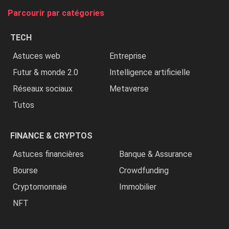
tue
Parcourir par catégories
les
chrétiens
TECH
»
Astuces web
Entreprise
Futur & monde 2.0
Intelligence artificielle
Réseaux sociaux
Metaverse
Tutos
FINANCE & CRYPTOS
Astuces financières
Banque & Assurance
Bourse
Crowdfunding
Cryptomonnaie
Immobilier
NFT