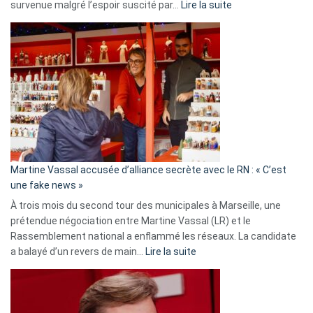
:
survenue malgré l’espoir suscité par…
Lire la suite
Christophe
Gleizes
:
Les
7
ans
de
prison
confirmés
en
Martine Vassal accusée d’alliance secrète avec le RN : « C’est
Algérie
une fake news »
À trois mois du second tour des municipales à Marseille, une
prétendue négociation entre Martine Vassal (LR) et le
Rassemblement national a enflammé les réseaux. La candidate
:
a balayé d’un revers de main…
Lire la suite
Martine
Vassal
accusée
d’alliance