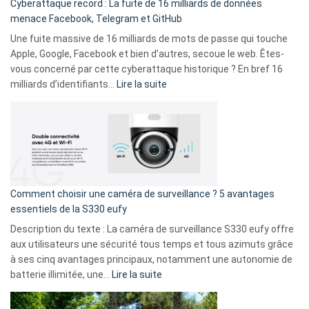
Cyberattaque record : La fuite de 16 milliards de données
comparer
menace Facebook, Telegram et GitHub
vos
goûts
Une fuite massive de 16 milliards de mots de passe qui touche
musicaux
Apple, Google, Facebook et bien d’autres, secoue le web. Êtes-
avec
vous concerné par cette cyberattaque historique ? En bref 16
9
:
milliards d’identifiants…
Lire la suite
amis
Cyberattaque
!
record
:
La
fuite
de
16
Comment choisir une caméra de surveillance ? 5 avantages
milliards
essentiels de la S330 eufy
de
Description du texte : La caméra de surveillance S330 eufy offre
données
aux utilisateurs une sécurité tous temps et tous azimuts grâce
menace
à ses cinq avantages principaux, notamment une autonomie de
Facebook,
:
batterie illimitée, une…
Lire la suite
Telegram
Comment
et
choisir