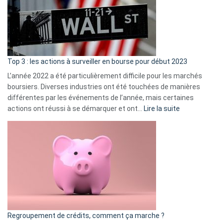
dé
cou
et
gui
d’a
ass
Top 3 : les actions à surveiller en bourse pour début 2023
L’année 2022 a été particulièrement difficile pour les marchés
boursiers. Diverses industries ont été touchées de manières
différentes par les événements de l’année, mais certaines
:
actions ont réussi à se démarquer et ont…
Lire la suite
Top
3
:
les
actions
à
surveiller
en
bourse
Regroupement de crédits, comment ça marche ?
pour