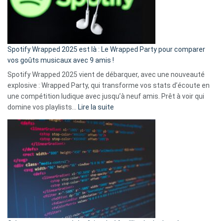
n’ai
pas
de
cash
»
Spotify Wrapped 2025 est là : Le Wrapped Party pour comparer
:
vos goûts musicaux avec 9 amis !
comment
Spotify Wrapped 2025 vient de débarquer, avec une nouveauté
Solly
explosive : Wrapped Party, qui transforme vos stats d’écoute en
change
une compétition ludique avec jusqu’à neuf amis. Prêt à voir qui
la
:
domine vos playlists…
Lire la suite
vie
Spotify
des
Wrapped
sans-
2025
abri
est
en
là
3
:
secondes
Le
Wrapped
Party
pour