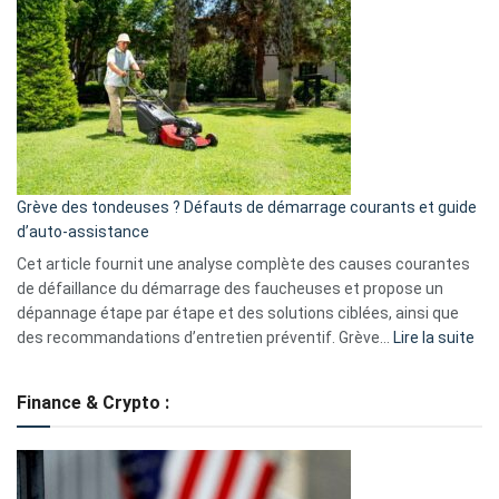
GitHub
une
caméra
de
surveillance
?
5
avantages
essentiels
Grève des tondeuses ? Défauts de démarrage courants et guide
de
d’auto-assistance
la
S330
Cet article fournit une analyse complète des causes courantes
eufy
de défaillance du démarrage des faucheuses et propose un
dépannage étape par étape et des solutions ciblées, ainsi que
:
des recommandations d’entretien préventif. Grève…
Lire la suite
Grè
de
Finance & Crypto :
to
?
Déf
de