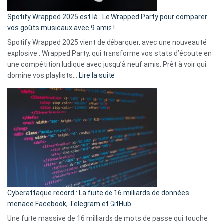
cash
»
Spotify Wrapped 2025 est là : Le Wrapped Party pour comparer
:
vos goûts musicaux avec 9 amis !
comment
Spotify Wrapped 2025 vient de débarquer, avec une nouveauté
Solly
explosive : Wrapped Party, qui transforme vos stats d’écoute en
change
une compétition ludique avec jusqu’à neuf amis. Prêt à voir qui
la
:
domine vos playlists…
Lire la suite
vie
Spotify
des
Wrapped
sans-
2025
abri
est
en
là
3
:
secondes
Le
Wrapped
Party
pour
Cyberattaque record : La fuite de 16 milliards de données
comparer
menace Facebook, Telegram et GitHub
vos
goûts
Une fuite massive de 16 milliards de mots de passe qui touche