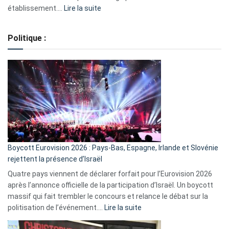
:
établissement.…
Lire la suite
Regroupement
de
Politique :
crédits,
comment
ça
marche
?
Boycott Eurovision 2026 : Pays-Bas, Espagne, Irlande et Slovénie
rejettent la présence d’Israël
Quatre pays viennent de déclarer forfait pour l’Eurovision 2026
après l’annonce officielle de la participation d’Israël. Un boycott
massif qui fait trembler le concours et relance le débat sur la
:
politisation de l’événement.…
Lire la suite
Boycott