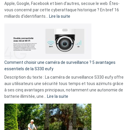
musicaux
Apple, Google, Facebook et bien d’autres, secoue le web. Êtes-
avec
vous concerné par cette cyberattaque historique ? En bref 16
9
:
milliards d’identifiants…
Lire la suite
amis
Cyberattaque
!
record
:
La
fuite
de
16
Comment choisir une caméra de surveillance ? 5 avantages
milliards
essentiels de la S330 eufy
de
Description du texte : La caméra de surveillance S330 eufy offre
données
aux utilisateurs une sécurité tous temps et tous azimuts grâce
menace
à ses cinq avantages principaux, notamment une autonomie de
Facebook,
:
batterie illimitée, une…
Lire la suite
Telegram
Comment
et
choisir
GitHub
une
caméra
de