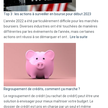
gui
d’a
ass
Top 3 : les actions à surveiller en bourse pour début 2023
L’année 2022 a été particulièrement difficile pour les marchés
boursiers. Diverses industries ont été touchées de manières
différentes par les événements de l’année, mais certaines
:
actions ont réussi à se démarquer et ont…
Lire la suite
Top
3
:
les
actions
à
surveiller
en
bourse
Regroupement de crédits, comment ça marche ?
pour
début
Le regroupement de crédit (ou rachat de crédit) peut être une
2023
solution à envisager pour mieux maîtriser votre budget. Le
dossier de crédit est pris en charge par un seul et même