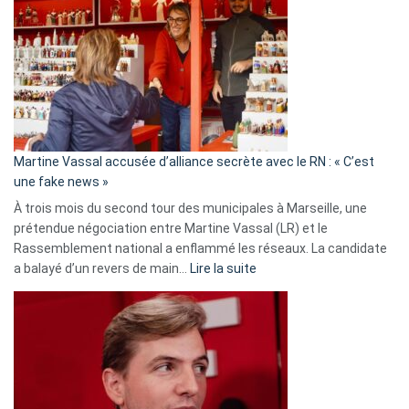
:
Les
7
ans
de
prison
confirmés
en
Martine Vassal accusée d’alliance secrète avec le RN : « C’est
Algérie
une fake news »
À trois mois du second tour des municipales à Marseille, une
prétendue négociation entre Martine Vassal (LR) et le
Rassemblement national a enflammé les réseaux. La candidate
:
a balayé d’un revers de main…
Lire la suite
Martine
Vassal
accusée
d’alliance
secrète
avec
le