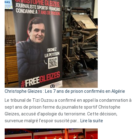
Eurovision
2026
:
Pays-
Bas,
Espagne,
Irlande
et
Slovénie
rejettent
la
présence
d’Israël
Christophe Gleizes : Les 7 ans de prison confirmés en Algérie
Le tribunal de Tizi Ouzou a confirmé en appel la condamnation à
sept ans de prison ferme du journaliste sportif Christophe
Gleizes, accusé d’apologie du terrorisme. Cette décision,
:
survenue malgré l’espoir suscité par…
Lire la suite
Christophe
Gleizes