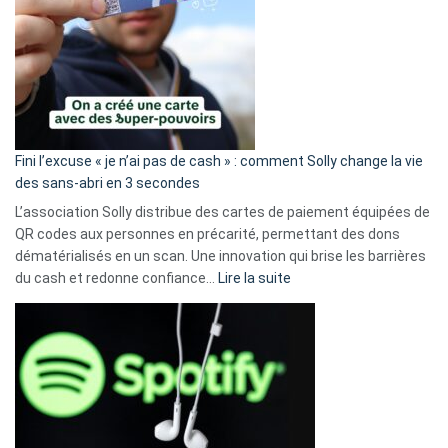
Fini l’excuse « je n’ai pas de cash » : comment Solly change la vie
des sans-abri en 3 secondes
L’association Solly distribue des cartes de paiement équipées de
QR codes aux personnes en précarité, permettant des dons
dématérialisés en un scan. Une innovation qui brise les barrières
:
du cash et redonne confiance…
Lire la suite
Fini
l’excuse
«
je
n’ai
pas
de