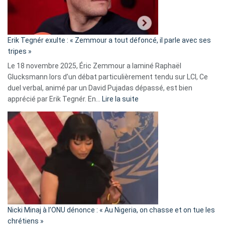
RN
:
«
Erik Tegnér exulte : « Zemmour a tout défoncé, il parle avec ses
C’est
tripes »
une
Le 18 novembre 2025, Éric Zemmour a laminé Raphaël
fake
Glucksmann lors d’un débat particulièrement tendu sur LCI, Ce
news
duel verbal, animé par un David Pujadas dépassé, est bien
»
:
apprécié par Erik Tegnér. En…
Lire la suite
Erik
Tegnér
exulte
:
« Zemmour
a
tout
défoncé,
il
parle
Nicki Minaj à l’ONU dénonce : « Au Nigeria, on chasse et on tue les
avec
chrétiens »