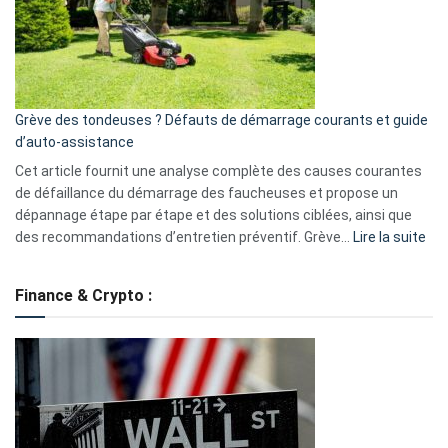
surveillance
?
5
avantages
essentiels
Grève des tondeuses ? Défauts de démarrage courants et guide
de
d’auto-assistance
la
S330
Cet article fournit une analyse complète des causes courantes
eufy
de défaillance du démarrage des faucheuses et propose un
dépannage étape par étape et des solutions ciblées, ainsi que
:
des recommandations d’entretien préventif. Grève…
Lire la suite
Grè
de
Finance & Crypto :
to
?
Déf
de
dé
cou
et