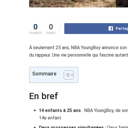
0
0
Partag
SHARES
VIEWS
À seulement 25 ans, NBA YoungBoy annonce son
du rappeur. Une vie personnelle qui fascine autant 
Sommaire
En bref
14 enfants à 25 ans
: NBA YoungBoy, de son 
14e enfant.
Deux grossesses simultanées :
Deux femme