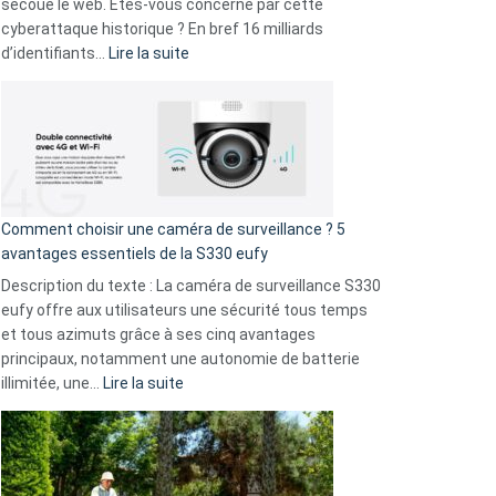
avec
secoue le web. Êtes-vous concerné par cette
9
cyberattaque historique ? En bref 16 milliards
amis
:
d’identifiants…
Lire la suite
!
Cyberattaque
record
:
La
fuite
de
16
Comment choisir une caméra de surveillance ? 5
milliards
avantages essentiels de la S330 eufy
de
Description du texte : La caméra de surveillance S330
données
eufy offre aux utilisateurs une sécurité tous temps
menace
et tous azimuts grâce à ses cinq avantages
Facebook,
principaux, notamment une autonomie de batterie
Telegram
:
illimitée, une…
Lire la suite
et
Comment
GitHub
choisir
une
caméra