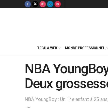
TECH & WEB
MONDE PROFESSIONNEL
NBA YoungBoy d
Deux grossess
NBA YoungBoy : Un 14e enfant à 25 ans, 