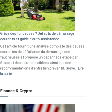
de
surveillance
?
5
avantages
essentiels
Grève des tondeuses ? Défauts de démarrage
de
courants et guide d’auto-assistance
la
S330
Cet article fournit une analyse complète des causes
eufy
courantes de défaillance du démarrage des
faucheuses et propose un dépannage étape par
étape et des solutions ciblées, ainsi que des
recommandations d’entretien préventif. Grève…
Lire
:
la suite
Grève
des
tondeuses
Finance & Crypto :
?
Défauts
de