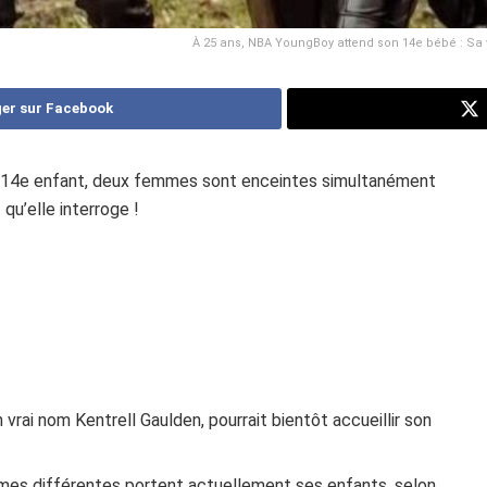
À 25 ans, NBA YoungBoy attend son 14e bébé : Sa v
er sur Facebook
 14e enfant, deux femmes sont enceintes simultanément
qu’elle interroge !
vrai nom Kentrell Gaulden, pourrait bientôt accueillir son
s différentes portent actuellement ses enfants, selon