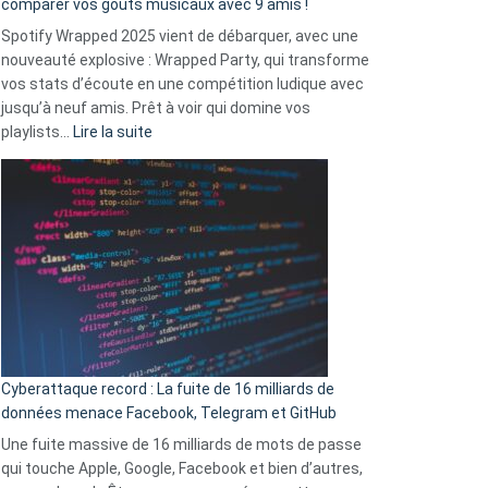
comparer vos goûts musicaux avec 9 amis !
comment
Spotify Wrapped 2025 vient de débarquer, avec une
Solly
nouveauté explosive : Wrapped Party, qui transforme
change
vos stats d’écoute en une compétition ludique avec
la
jusqu’à neuf amis. Prêt à voir qui domine vos
vie
:
playlists…
Lire la suite
des
Spotify
sans-
Wrapped
abri
2025
en
est
3
là
secondes
:
Le
Wrapped
Party
pour
Cyberattaque record : La fuite de 16 milliards de
comparer
données menace Facebook, Telegram et GitHub
vos
goûts
Une fuite massive de 16 milliards de mots de passe
musicaux
qui touche Apple, Google, Facebook et bien d’autres,