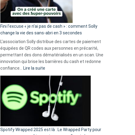
Fini l’excuse « je n’ai pas de cash » : comment Solly
change la vie des sans-abri en 3 secondes
L’association Solly distribue des cartes de paiement
équipées de QR codes aux personnes en précarité,
permettant des dons dématérialisés en un scan. Une
innovation qui brise les barrières du cash et redonne
:
confiance…
Lire la suite
Fini
l’excuse
«
je
n’ai
pas
de
cash
»
Spotify Wrapped 2025 est là : Le Wrapped Party pour
: