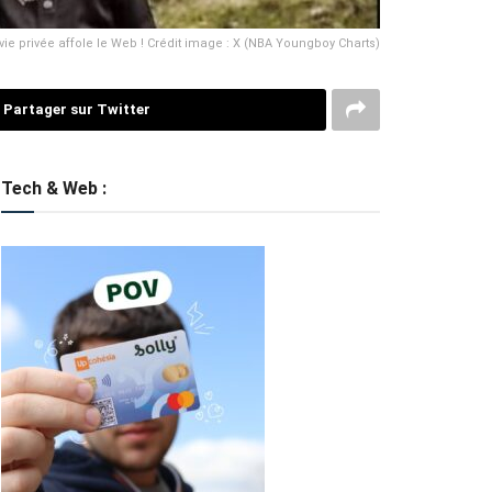
ie privée affole le Web ! Crédit image : X (NBA Youngboy Charts)
Partager sur Twitter
Tech & Web :