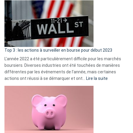
Déf
de
dé
cou
et
gui
d’a
ass
Top 3 : les actions à surveiller en bourse pour début 2023
L’année 2022 a été particulièrement difficile pour les marchés
boursiers. Diverses industries ont été touchées de manières
différentes par les événements de l’année, mais certaines
:
actions ont réussi à se démarquer et ont…
Lire la suite
Top
3
:
les
actions
à
surveiller
en