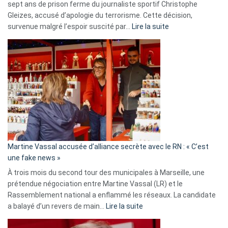
sept ans de prison ferme du journaliste sportif Christophe
Gleizes, accusé d’apologie du terrorisme. Cette décision,
:
survenue malgré l’espoir suscité par…
Lire la suite
Christophe
Gleizes
:
Les
7
ans
de
prison
confirmés
en
Martine Vassal accusée d’alliance secrète avec le RN : « C’est
Algérie
une fake news »
À trois mois du second tour des municipales à Marseille, une
prétendue négociation entre Martine Vassal (LR) et le
Rassemblement national a enflammé les réseaux. La candidate
:
a balayé d’un revers de main…
Lire la suite
Martine