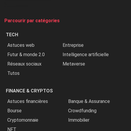
et
on
tue
Parcourir par catégories
les
chrétiens
TECH
»
Astuces web
Entreprise
Futur & monde 2.0
Intelligence artificielle
Réseaux sociaux
Metaverse
Tutos
FINANCE & CRYPTOS
Astuces financières
Banque & Assurance
Bourse
Crowdfunding
Cryptomonnaie
Immobilier
NFT