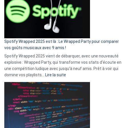
«
je
n’ai
pas
de
cash
»
Spotify Wrapped 2025 est là : Le Wrapped Party pour comparer
:
vos goûts musicaux avec 9 amis !
comment
Spotify Wrapped 2025 vient de débarquer, avec une nouveauté
Solly
explosive : Wrapped Party, qui transforme vos stats d’écoute en
change
une compétition ludique avec jusqu’à neuf amis. Prêt à voir qui
la
:
domine vos playlists…
Lire la suite
vie
Spotify
des
Wrapped
sans-
2025
abri
est
en
là
3
:
secondes
Le
Wrapped