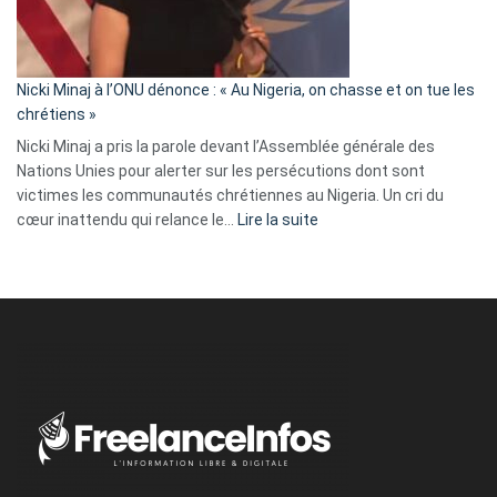
tout
défoncé,
il
parle
Nicki Minaj à l’ONU dénonce : « Au Nigeria, on chasse et on tue les
avec
chrétiens »
ses
Nicki Minaj a pris la parole devant l’Assemblée générale des
tripes »
Nations Unies pour alerter sur les persécutions dont sont
victimes les communautés chrétiennes au Nigeria. Un cri du
:
cœur inattendu qui relance le…
Lire la suite
Nicki
Minaj
à
l’ONU
dénonce
:
«
Au
Nigeria,
on
chasse