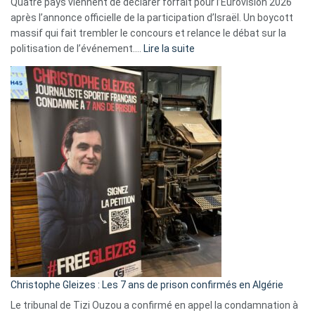
Quatre pays viennent de déclarer forfait pour l’Eurovision 2026
après l’annonce officielle de la participation d’Israël. Un boycott
massif qui fait trembler le concours et relance le débat sur la
:
politisation de l’événement.…
Lire la suite
Boycott
Eurovision
2026
:
Pays-
Bas,
Espagne,
Irlande
et
Slovénie
rejettent
la
présence
d’Israël
Christophe Gleizes : Les 7 ans de prison confirmés en Algérie
Le tribunal de Tizi Ouzou a confirmé en appel la condamnation à