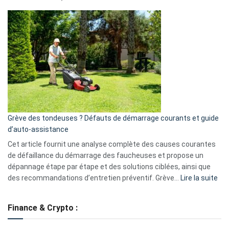
Telegram
Comment
et
choisir
GitHub
une
caméra
de
surveillance
?
5
avantages
essentiels
Grève des tondeuses ? Défauts de démarrage courants et guide
de
d’auto-assistance
la
S330
Cet article fournit une analyse complète des causes courantes
eufy
de défaillance du démarrage des faucheuses et propose un
dépannage étape par étape et des solutions ciblées, ainsi que
:
des recommandations d’entretien préventif. Grève…
Lire la suite
Grè
de
Finance & Crypto :
to
?