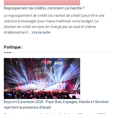
bourse
Regroupement de crédits, comment ça marche ?
pour
début
Le regroupement de crédit (ou rachat de crédit) peut être une
2023
solution à envisager pour mieux maîtriser votre budget. Le
dossier de crédit est pris en charge par un seul et même
:
établissement.…
Lire la suite
Regroupement
de
Politique :
crédits,
comment
ça
marche
?
Boycott Eurovision 2026 : Pays-Bas, Espagne, Irlande et Slovénie
rejettent la présence d’Israël