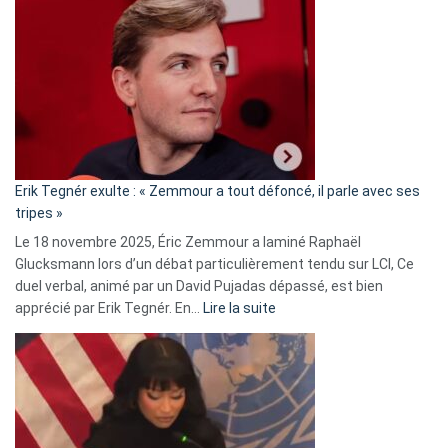
Vassal
accusée
d’alliance
secrète
avec
le
RN
:
«
Erik Tegnér exulte : « Zemmour a tout défoncé, il parle avec ses
C’est
tripes »
une
Le 18 novembre 2025, Éric Zemmour a laminé Raphaël
fake
Glucksmann lors d’un débat particulièrement tendu sur LCI, Ce
news
duel verbal, animé par un David Pujadas dépassé, est bien
»
:
apprécié par Erik Tegnér. En…
Lire la suite
Erik
Tegnér
exulte
:
« Zemmour
a