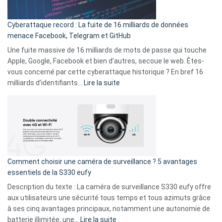
Party
pour
Cyberattaque record : La fuite de 16 milliards de données
comparer
menace Facebook, Telegram et GitHub
vos
goûts
Une fuite massive de 16 milliards de mots de passe qui touche
musicaux
Apple, Google, Facebook et bien d’autres, secoue le web. Êtes-
avec
vous concerné par cette cyberattaque historique ? En bref 16
9
:
milliards d’identifiants…
Lire la suite
amis
Cyberattaque
!
record
:
La
fuite
de
16
Comment choisir une caméra de surveillance ? 5 avantages
milliards
essentiels de la S330 eufy
de
Description du texte : La caméra de surveillance S330 eufy offre
données
aux utilisateurs une sécurité tous temps et tous azimuts grâce
menace
à ses cinq avantages principaux, notamment une autonomie de
Facebook,
:
batterie illimitée, une…
Lire la suite