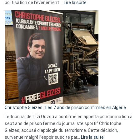
:
politisation de l’événement.…
Lire la suite
Boycott
Eurovision
2026
:
Pays-
Bas,
Espagne,
Irlande
et
Slovénie
rejettent
la
présence
d’Israël
Christophe Gleizes : Les 7 ans de prison confirmés en Algérie
Le tribunal de Tizi Ouzou a confirmé en appel la condamnation à
sept ans de prison ferme du journaliste sportif Christophe
Gleizes, accusé d’apologie du terrorisme. Cette décision,
:
survenue malgré l’espoir suscité par…
Lire la suite