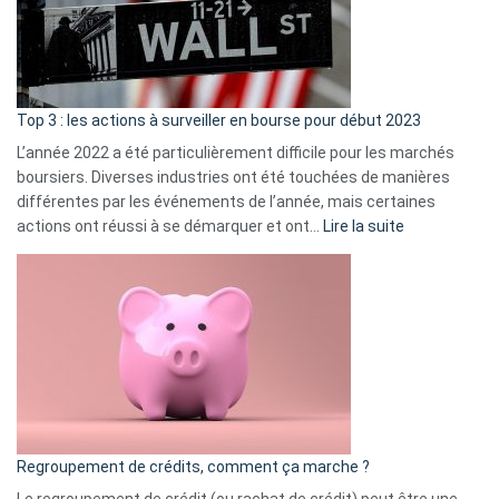
cou
et
gui
d’a
ass
Top 3 : les actions à surveiller en bourse pour début 2023
L’année 2022 a été particulièrement difficile pour les marchés
boursiers. Diverses industries ont été touchées de manières
différentes par les événements de l’année, mais certaines
:
actions ont réussi à se démarquer et ont…
Lire la suite
Top
3
:
les
actions
à
surveiller
en
bourse
Regroupement de crédits, comment ça marche ?
pour
début