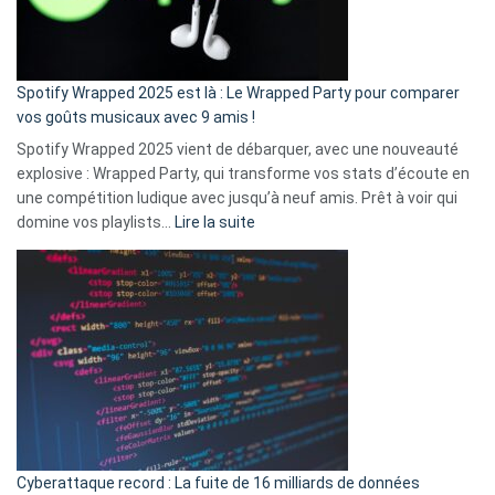
pas
de
cash
»
Spotify Wrapped 2025 est là : Le Wrapped Party pour comparer
:
vos goûts musicaux avec 9 amis !
comment
Spotify Wrapped 2025 vient de débarquer, avec une nouveauté
Solly
explosive : Wrapped Party, qui transforme vos stats d’écoute en
change
une compétition ludique avec jusqu’à neuf amis. Prêt à voir qui
la
:
domine vos playlists…
Lire la suite
vie
Spotify
des
Wrapped
sans-
2025
abri
est
en
là
3
:
secondes
Le
Wrapped
Party
pour
Cyberattaque record : La fuite de 16 milliards de données
comparer