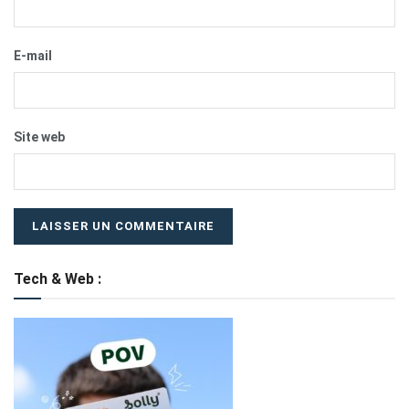
E-mail
Site web
Tech & Web :