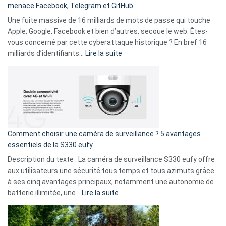
menace Facebook, Telegram et GitHub
vos
goûts
Une fuite massive de 16 milliards de mots de passe qui touche
musicaux
Apple, Google, Facebook et bien d’autres, secoue le web. Êtes-
avec
vous concerné par cette cyberattaque historique ? En bref 16
9
:
milliards d’identifiants…
Lire la suite
amis
Cyberattaque
!
record
:
La
fuite
de
16
Comment choisir une caméra de surveillance ? 5 avantages
milliards
essentiels de la S330 eufy
de
Description du texte : La caméra de surveillance S330 eufy offre
données
aux utilisateurs une sécurité tous temps et tous azimuts grâce
menace
à ses cinq avantages principaux, notamment une autonomie de
Facebook,
:
batterie illimitée, une…
Lire la suite
Telegram
Comment
et
choisir
GitHub
une