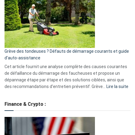
caméra
de
surveillance
?
5
avantages
essentiels
Grève des tondeuses ? Défauts de démarrage courants et guide
de
d’auto-assistance
la
S330
Cet article fournit une analyse complète des causes courantes
eufy
de défaillance du démarrage des faucheuses et propose un
dépannage étape par étape et des solutions ciblées, ainsi que
:
des recommandations d’entretien préventif. Grève…
Lire la suite
Grè
de
Finance & Crypto :
to
?
Déf
de
dé