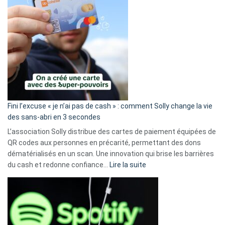
Fini l’excuse « je n’ai pas de cash » : comment Solly change la vie
des sans-abri en 3 secondes
L’association Solly distribue des cartes de paiement équipées de
QR codes aux personnes en précarité, permettant des dons
dématérialisés en un scan. Une innovation qui brise les barrières
:
du cash et redonne confiance…
Lire la suite
Fini
l’excuse
«
je
n’ai