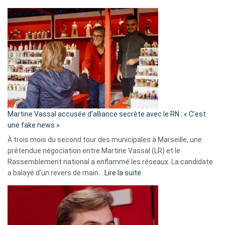
Christophe
Gleizes
:
Les
7
ans
de
prison
confirmés
en
Martine Vassal accusée d’alliance secrète avec le RN : « C’est
Algérie
une fake news »
À trois mois du second tour des municipales à Marseille, une
prétendue négociation entre Martine Vassal (LR) et le
Rassemblement national a enflammé les réseaux. La candidate
:
a balayé d’un revers de main…
Lire la suite
Martine
Vassal
accusée
d’alliance