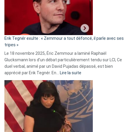
secrète
avec
le
RN
:
«
Erik Tegnér exulte : « Zemmour a tout défoncé, il parle avec ses
C’est
tripes »
une
Le 18 novembre 2025, Éric Zemmour a laminé Raphaël
fake
Glucksmann lors d’un débat particulièrement tendu sur LCI, Ce
news
duel verbal, animé par un David Pujadas dépassé, est bien
»
:
apprécié par Erik Tegnér. En…
Lire la suite
Erik
Tegnér
exulte
:
« Zemmour
a
tout
défoncé,
il