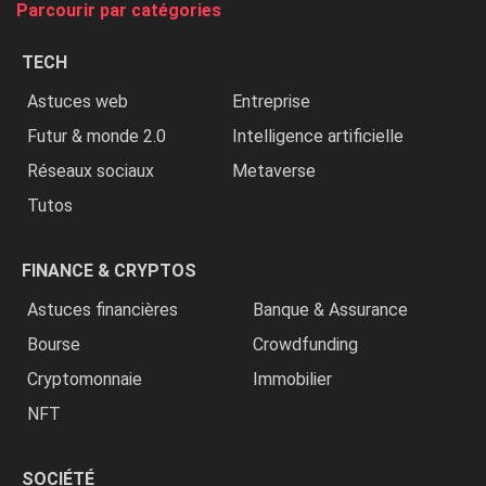
Parcourir par catégories
les
chrétiens
TECH
»
Astuces web
Entreprise
Futur & monde 2.0
Intelligence artificielle
Réseaux sociaux
Metaverse
Tutos
FINANCE & CRYPTOS
Astuces financières
Banque & Assurance
Bourse
Crowdfunding
Cryptomonnaie
Immobilier
NFT
SOCIÉTÉ