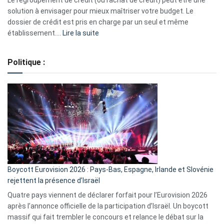
Le regroupement de crédit (ou rachat de crédit) peut être une
2023
solution à envisager pour mieux maîtriser votre budget. Le
dossier de crédit est pris en charge par un seul et même
:
établissement.…
Lire la suite
Regroupement
de
Politique :
crédits,
comment
ça
marche
?
Boycott Eurovision 2026 : Pays-Bas, Espagne, Irlande et Slovénie
rejettent la présence d’Israël
Quatre pays viennent de déclarer forfait pour l’Eurovision 2026
après l’annonce officielle de la participation d’Israël. Un boycott
massif qui fait trembler le concours et relance le débat sur la