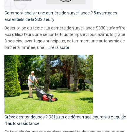
de
16
Comment choisir une caméra de surveillance ? 5 avantages
milliards
essentiels de la S330 eufy
de
Description du texte : La caméra de surveillance S330 eufy offre
données
aux utilisateurs une sécurité tous temps et tous azimuts grâce
menace
à ses cinq avantages principaux, notamment une autonomie de
Facebook,
:
batterie illimitée, une…
Lire la suite
Telegram
Comment
et
choisir
GitHub
une
caméra
de
surveillance
?
5
avantages
essentiels
Grève des tondeuses ? Défauts de démarrage courants et guide
de
d’auto-assistance
la
S330
Cet article fournit une analyse complète des causes courantes