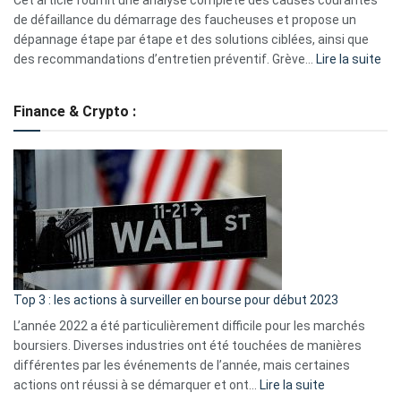
eufy
de défaillance du démarrage des faucheuses et propose un
dépannage étape par étape et des solutions ciblées, ainsi que
:
des recommandations d’entretien préventif. Grève…
Lire la suite
Grè
de
Finance & Crypto :
to
?
Déf
de
dé
cou
et
gui
d’a
ass
Top 3 : les actions à surveiller en bourse pour début 2023
L’année 2022 a été particulièrement difficile pour les marchés
boursiers. Diverses industries ont été touchées de manières
différentes par les événements de l’année, mais certaines
:
actions ont réussi à se démarquer et ont…
Lire la suite