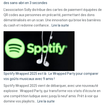
des sans-abri en 3 secondes
L’association Solly distribue des cartes de paiement équipées de
QR codes aux personnes en précarité, permettant des dons
dématérialisés en un scan. Une innovation qui brise les barrières
:
du cash et redonne confiance…
Lire la suite
Fini
l’excuse
«
je
n’ai
pas
de
cash
»
Spotify Wrapped 2025 est là : Le Wrapped Party pour comparer
:
vos goûts musicaux avec 9 amis !
comment
Spotify Wrapped 2025 vient de débarquer, avec une nouveauté
Solly
explosive : Wrapped Party, qui transforme vos stats d’écoute en
change
une compétition ludique avec jusqu’à neuf amis. Prêt à voir qui
la
:
domine vos playlists…
Lire la suite
vie