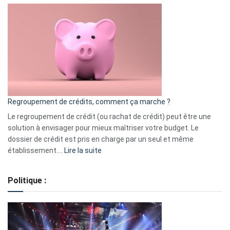
Top
3
:
les
actions
à
surveiller
en
bourse
Regroupement de crédits, comment ça marche ?
pour
début
Le regroupement de crédit (ou rachat de crédit) peut être une
2023
solution à envisager pour mieux maîtriser votre budget. Le
dossier de crédit est pris en charge par un seul et même
:
établissement.…
Lire la suite
Regroupement
de
Politique :
crédits,
comment
ça
marche
?