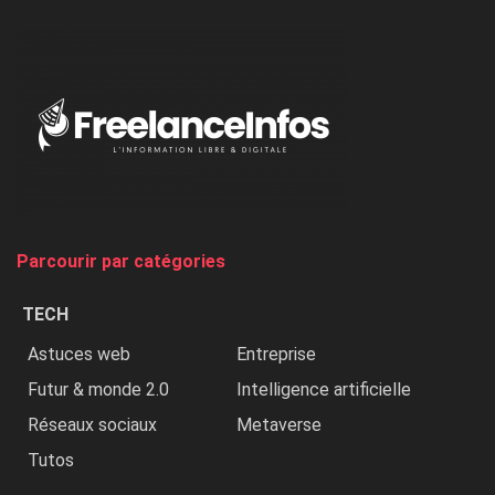
l’ONU
dénonce
:
«
Au
Nigeria,
on
chasse
et
on
tue
Parcourir par catégories
les
chrétiens
TECH
»
Astuces web
Entreprise
Futur & monde 2.0
Intelligence artificielle
Réseaux sociaux
Metaverse
Tutos