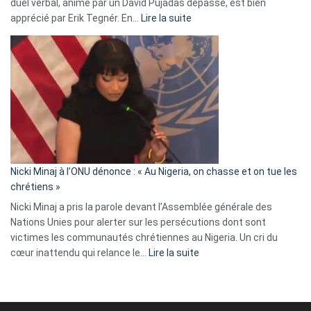
duel verbal, animé par un David Pujadas dépassé, est bien
»
:
apprécié par Erik Tegnér. En…
Lire la suite
Erik
Tegnér
exulte
:
« Zemmour
a
tout
défoncé,
il
parle
Nicki Minaj à l’ONU dénonce : « Au Nigeria, on chasse et on tue les
avec
chrétiens »
ses
Nicki Minaj a pris la parole devant l’Assemblée générale des
tripes »
Nations Unies pour alerter sur les persécutions dont sont
victimes les communautés chrétiennes au Nigeria. Un cri du
:
cœur inattendu qui relance le…
Lire la suite
Nicki
Minaj
à