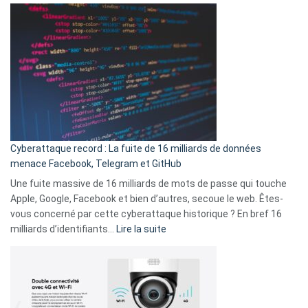
Spotify
des
Wrapped
sans-
2025
abri
est
en
là
3
:
secondes
Le
Wrapped
Party
pour
Cyberattaque record : La fuite de 16 milliards de données
comparer
menace Facebook, Telegram et GitHub
vos
goûts
Une fuite massive de 16 milliards de mots de passe qui touche
musicaux
Apple, Google, Facebook et bien d’autres, secoue le web. Êtes-
avec
vous concerné par cette cyberattaque historique ? En bref 16
9
:
milliards d’identifiants…
Lire la suite
amis
Cyberattaque
!
record
:
La
fuite