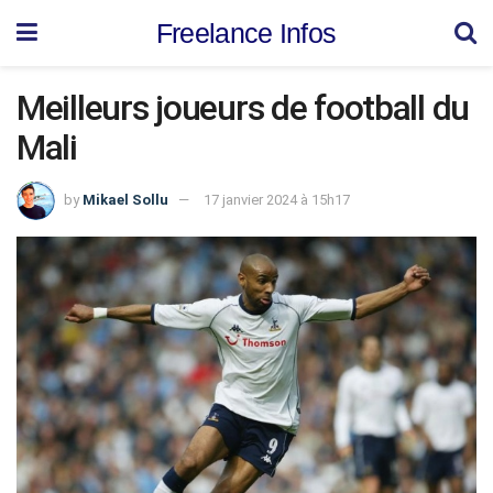
Freelance Infos
Mеillеurs jоuеurs dе fооtbаll du
Mаli
by
Mikael Sollu
17 janvier 2024 à 15h17