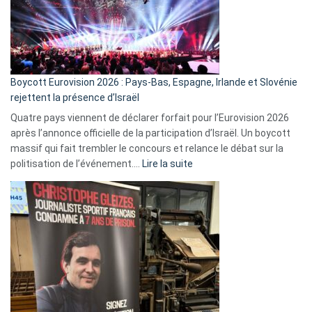
Boycott Eurovision 2026 : Pays-Bas, Espagne, Irlande et Slovénie
rejettent la présence d’Israël
Quatre pays viennent de déclarer forfait pour l’Eurovision 2026
après l’annonce officielle de la participation d’Israël. Un boycott
massif qui fait trembler le concours et relance le débat sur la
:
politisation de l’événement.…
Lire la suite
Boycott
Eurovision
2026
:
Pays-
Bas,
Espagne,
Irlande
et