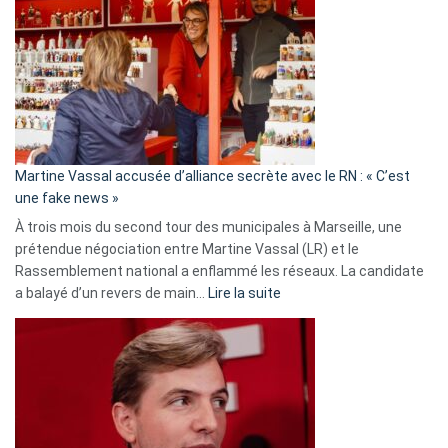
:
Les
7
ans
de
prison
confirmés
en
Martine Vassal accusée d’alliance secrète avec le RN : « C’est
Algérie
une fake news »
À trois mois du second tour des municipales à Marseille, une
prétendue négociation entre Martine Vassal (LR) et le
Rassemblement national a enflammé les réseaux. La candidate
:
a balayé d’un revers de main…
Lire la suite
Martine
Vassal
accusée
d’alliance
secrète
avec
le