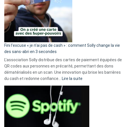
Fini l’excuse « je n’ai pas de cash » : comment Solly change la vie
des sans-abri en 3 secondes
L’association Solly distribue des cartes de paiement équipées de
QR codes aux personnes en précarité, permettant des dons
dématérialisés en un scan. Une innovation qui brise les barrières
:
du cash et redonne confiance…
Lire la suite
Fini
l’excuse
«
je
n’ai
pas
de