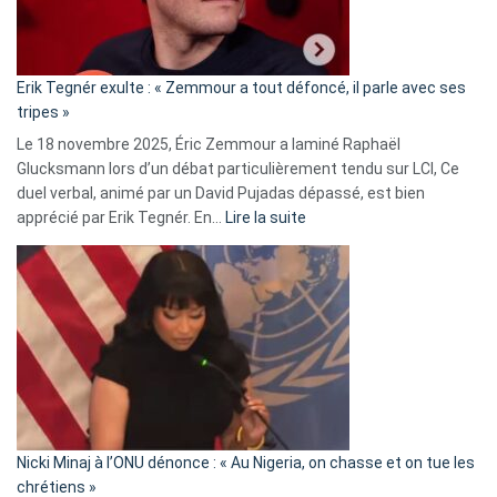
RN
:
«
Erik Tegnér exulte : « Zemmour a tout défoncé, il parle avec ses
C’est
tripes »
une
Le 18 novembre 2025, Éric Zemmour a laminé Raphaël
fake
Glucksmann lors d’un débat particulièrement tendu sur LCI, Ce
news
duel verbal, animé par un David Pujadas dépassé, est bien
»
:
apprécié par Erik Tegnér. En…
Lire la suite
Erik
Tegnér
exulte
:
« Zemmour
a
tout
défoncé,
il
parle
Nicki Minaj à l’ONU dénonce : « Au Nigeria, on chasse et on tue les
avec
chrétiens »