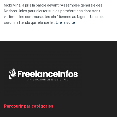
ses
Nicki Minaj a pris la parole devant l’Assemblée générale des
tripes »
Nations Unies pour alerter sur les persécutions dont sont
victimes les communautés chrétiennes au Nigeria. Un cri du
:
cœur inattendu qui relance le…
Lire la suite
Nicki
Minaj
à
l’ONU
dénonce
:
«
Au
Nigeria,
on
chasse
et
on
tue
Parcourir par catégories
les
chrétiens