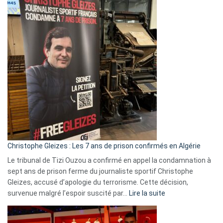
2026
:
Pays-
Bas,
Espagne,
Irlande
et
Slovénie
rejettent
la
présence
d’Israël
Christophe Gleizes : Les 7 ans de prison confirmés en Algérie
Le tribunal de Tizi Ouzou a confirmé en appel la condamnation à
sept ans de prison ferme du journaliste sportif Christophe
Gleizes, accusé d’apologie du terrorisme. Cette décision,
:
survenue malgré l’espoir suscité par…
Lire la suite
Christophe
Gleizes