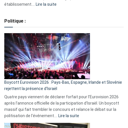
:
établissement.…
Lire la suite
Regroupement
de
Politique :
crédits,
comment
ça
marche
?
Boycott Eurovision 2026 : Pays-Bas, Espagne, Irlande et Slovénie
rejettent la présence d’Israël
Quatre pays viennent de déclarer forfait pour l’Eurovision 2026
après l’annonce officielle de la participation d’Israël. Un boycott
massif qui fait trembler le concours et relance le débat sur la
:
politisation de l’événement.…
Lire la suite
Boycott
Eurovision