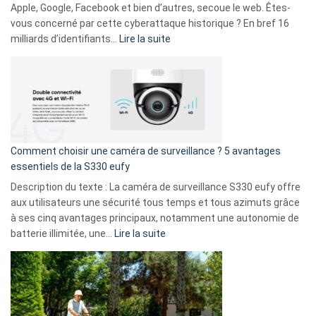
musicaux
Apple, Google, Facebook et bien d’autres, secoue le web. Êtes-
avec
vous concerné par cette cyberattaque historique ? En bref 16
9
:
milliards d’identifiants…
Lire la suite
amis
Cyberattaque
!
record
:
La
fuite
de
16
Comment choisir une caméra de surveillance ? 5 avantages
milliards
essentiels de la S330 eufy
de
Description du texte : La caméra de surveillance S330 eufy offre
données
aux utilisateurs une sécurité tous temps et tous azimuts grâce
menace
à ses cinq avantages principaux, notamment une autonomie de
Facebook,
:
batterie illimitée, une…
Lire la suite
Telegram
Comment
et
choisir
GitHub
une
caméra
de