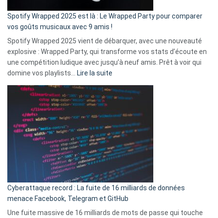
cash
»
Spotify Wrapped 2025 est là : Le Wrapped Party pour comparer
:
vos goûts musicaux avec 9 amis !
comment
Spotify Wrapped 2025 vient de débarquer, avec une nouveauté
Solly
explosive : Wrapped Party, qui transforme vos stats d’écoute en
change
une compétition ludique avec jusqu’à neuf amis. Prêt à voir qui
la
:
domine vos playlists…
Lire la suite
vie
Spotify
des
Wrapped
sans-
2025
abri
est
en
là
3
:
secondes
Le
Wrapped
Party
pour
Cyberattaque record : La fuite de 16 milliards de données
comparer
menace Facebook, Telegram et GitHub
vos
goûts
Une fuite massive de 16 milliards de mots de passe qui touche