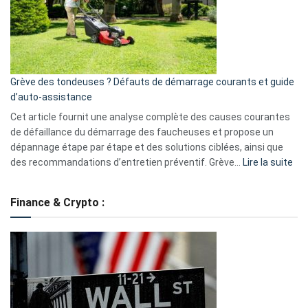
surveillance
?
5
avantages
essentiels
Grève des tondeuses ? Défauts de démarrage courants et guide
de
d’auto-assistance
la
S330
Cet article fournit une analyse complète des causes courantes
eufy
de défaillance du démarrage des faucheuses et propose un
dépannage étape par étape et des solutions ciblées, ainsi que
:
des recommandations d’entretien préventif. Grève…
Lire la suite
Grè
de
Finance & Crypto :
to
?
Déf
de
dé
cou
et