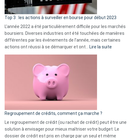
gui
d’a
ass
Top 3 : les actions à surveiller en bourse pour début 2023
L’année 2022 a été particulièrement difficile pour les marchés
boursiers. Diverses industries ont été touchées de manières
différentes par les événements de l’année, mais certaines
:
actions ont réussi à se démarquer et ont…
Lire la suite
Top
3
:
les
actions
à
surveiller
en
bourse
Regroupement de crédits, comment ça marche ?
pour
début
Le regroupement de crédit (ou rachat de crédit) peut être une
2023
solution à envisager pour mieux maîtriser votre budget. Le
dossier de crédit est pris en charge par un seul et même