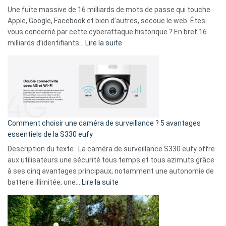
goûts
Une fuite massive de 16 milliards de mots de passe qui touche
musicaux
Apple, Google, Facebook et bien d’autres, secoue le web. Êtes-
avec
vous concerné par cette cyberattaque historique ? En bref 16
9
:
milliards d’identifiants…
Lire la suite
amis
Cyberattaque
!
record
:
La
fuite
de
16
Comment choisir une caméra de surveillance ? 5 avantages
milliards
essentiels de la S330 eufy
de
Description du texte : La caméra de surveillance S330 eufy offre
données
aux utilisateurs une sécurité tous temps et tous azimuts grâce
menace
à ses cinq avantages principaux, notamment une autonomie de
Facebook,
:
batterie illimitée, une…
Lire la suite
Telegram
Comment
et
choisir
GitHub
une