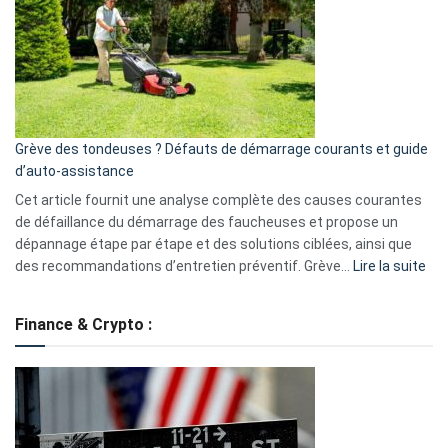
caméra
de
surveillance
?
5
avantages
essentiels
Grève des tondeuses ? Défauts de démarrage courants et guide
de
d’auto-assistance
la
S330
Cet article fournit une analyse complète des causes courantes
eufy
de défaillance du démarrage des faucheuses et propose un
dépannage étape par étape et des solutions ciblées, ainsi que
:
des recommandations d’entretien préventif. Grève…
Lire la suite
Grè
de
Finance & Crypto :
to
?
Déf
de
dé
cou