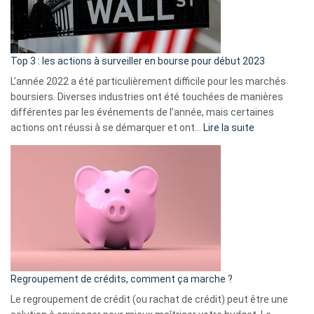
et
gui
d’a
ass
Top 3 : les actions à surveiller en bourse pour début 2023
L’année 2022 a été particulièrement difficile pour les marchés
boursiers. Diverses industries ont été touchées de manières
différentes par les événements de l’année, mais certaines
:
actions ont réussi à se démarquer et ont…
Lire la suite
Top
3
:
les
actions
à
surveiller
en
bourse
Regroupement de crédits, comment ça marche ?
pour
début
Le regroupement de crédit (ou rachat de crédit) peut être une
2023