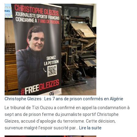
Boycott
Eurovision
2026
:
Pays-
Bas,
Espagne,
Irlande
et
Slovénie
rejettent
la
présence
d’Israël
Christophe Gleizes : Les 7 ans de prison confirmés en Algérie
Le tribunal de Tizi Ouzou a confirmé en appel la condamnation à
sept ans de prison ferme du journaliste sportif Christophe
Gleizes, accusé d’apologie du terrorisme. Cette décision,
:
survenue malgré l’espoir suscité par…
Lire la suite
Christophe