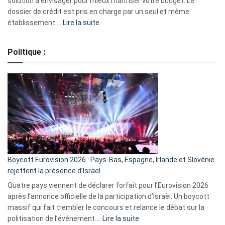
solution à envisager pour mieux maîtriser votre budget. Le
dossier de crédit est pris en charge par un seul et même
:
établissement.…
Lire la suite
Regroupement
de
Politique :
crédits,
comment
ça
marche
?
Boycott Eurovision 2026 : Pays-Bas, Espagne, Irlande et Slovénie
rejettent la présence d’Israël
Quatre pays viennent de déclarer forfait pour l’Eurovision 2026
après l’annonce officielle de la participation d’Israël. Un boycott
massif qui fait trembler le concours et relance le débat sur la
:
politisation de l’événement.…
Lire la suite