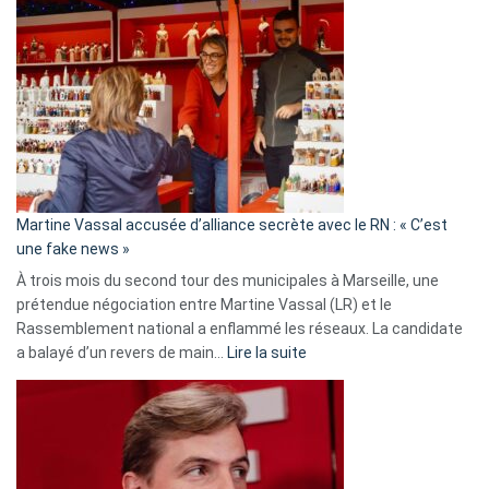
Gleizes
:
Les
7
ans
de
prison
confirmés
en
Martine Vassal accusée d’alliance secrète avec le RN : « C’est
Algérie
une fake news »
À trois mois du second tour des municipales à Marseille, une
prétendue négociation entre Martine Vassal (LR) et le
Rassemblement national a enflammé les réseaux. La candidate
:
a balayé d’un revers de main…
Lire la suite
Martine
Vassal
accusée
d’alliance
secrète