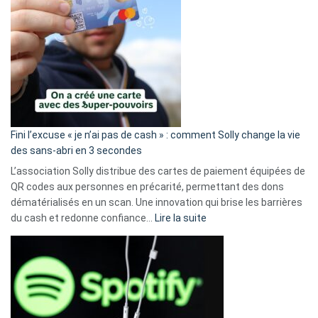
Fini l’excuse « je n’ai pas de cash » : comment Solly change la vie
des sans-abri en 3 secondes
L’association Solly distribue des cartes de paiement équipées de
QR codes aux personnes en précarité, permettant des dons
dématérialisés en un scan. Une innovation qui brise les barrières
:
du cash et redonne confiance…
Lire la suite
Fini
l’excuse
«
je
n’ai
pas