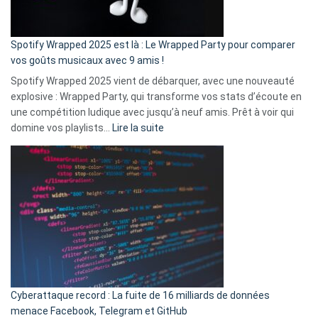
de
cash
»
Spotify Wrapped 2025 est là : Le Wrapped Party pour comparer
:
vos goûts musicaux avec 9 amis !
comment
Spotify Wrapped 2025 vient de débarquer, avec une nouveauté
Solly
explosive : Wrapped Party, qui transforme vos stats d’écoute en
change
une compétition ludique avec jusqu’à neuf amis. Prêt à voir qui
la
:
domine vos playlists…
Lire la suite
vie
Spotify
des
Wrapped
sans-
2025
abri
est
en
là
3
:
secondes
Le
Wrapped
Party
pour
Cyberattaque record : La fuite de 16 milliards de données
comparer
menace Facebook, Telegram et GitHub
vos