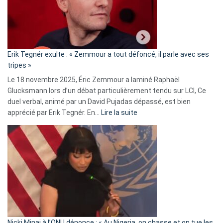
avec
le
RN
:
«
Erik Tegnér exulte : « Zemmour a tout défoncé, il parle avec ses
C’est
tripes »
une
Le 18 novembre 2025, Éric Zemmour a laminé Raphaël
fake
Glucksmann lors d’un débat particulièrement tendu sur LCI, Ce
news
duel verbal, animé par un David Pujadas dépassé, est bien
»
:
apprécié par Erik Tegnér. En…
Lire la suite
Erik
Tegnér
exulte
:
« Zemmour
a
tout
défoncé,
il
parle
Nicki Minaj à l’ONU dénonce : « Au Nigeria, on chasse et on tue les