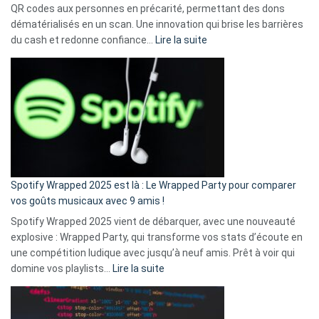
QR codes aux personnes en précarité, permettant des dons
dématérialisés en un scan. Une innovation qui brise les barrières
:
du cash et redonne confiance…
Lire la suite
Fini
l’excuse
«
je
n’ai
pas
de
cash
»
Spotify Wrapped 2025 est là : Le Wrapped Party pour comparer
:
vos goûts musicaux avec 9 amis !
comment
Spotify Wrapped 2025 vient de débarquer, avec une nouveauté
Solly
explosive : Wrapped Party, qui transforme vos stats d’écoute en
change
une compétition ludique avec jusqu’à neuf amis. Prêt à voir qui
la
:
domine vos playlists…
Lire la suite
vie
Spotify
des
Wrapped
sans-
2025