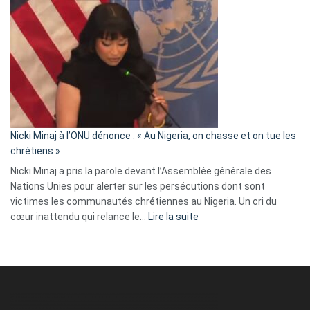
Tegnér
exulte
:
« Zemmour
a
tout
défoncé,
il
parle
Nicki Minaj à l’ONU dénonce : « Au Nigeria, on chasse et on tue les
avec
chrétiens »
ses
Nicki Minaj a pris la parole devant l’Assemblée générale des
tripes »
Nations Unies pour alerter sur les persécutions dont sont
victimes les communautés chrétiennes au Nigeria. Un cri du
:
cœur inattendu qui relance le…
Lire la suite
Nicki
Minaj
à
l’ONU
dénonce
: