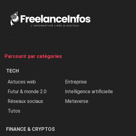
«
Au
Nigeria,
on
chasse
et
on
tue
Parcourir par catégories
les
chrétiens
TECH
»
Astuces web
Entreprise
Futur & monde 2.0
Intelligence artificielle
Réseaux sociaux
Metaverse
Tutos
FINANCE & CRYPTOS