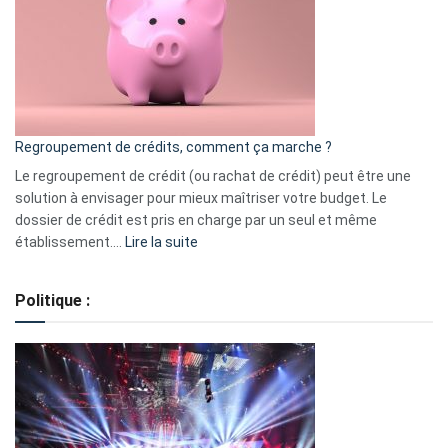
les
actions
à
surveiller
en
bourse
Regroupement de crédits, comment ça marche ?
pour
début
Le regroupement de crédit (ou rachat de crédit) peut être une
2023
solution à envisager pour mieux maîtriser votre budget. Le
dossier de crédit est pris en charge par un seul et même
:
établissement.…
Lire la suite
Regroupement
de
Politique :
crédits,
comment
ça
marche
?