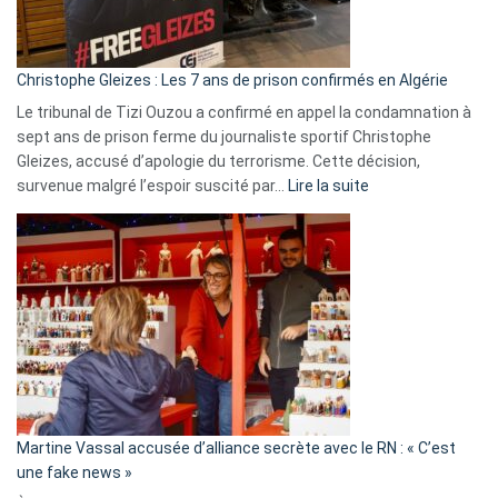
présence
d’Israël
Christophe Gleizes : Les 7 ans de prison confirmés en Algérie
Le tribunal de Tizi Ouzou a confirmé en appel la condamnation à
sept ans de prison ferme du journaliste sportif Christophe
Gleizes, accusé d’apologie du terrorisme. Cette décision,
:
survenue malgré l’espoir suscité par…
Lire la suite
Christophe
Gleizes
:
Les
7
ans
de
prison
confirmés
en
Martine Vassal accusée d’alliance secrète avec le RN : « C’est
Algérie
une fake news »