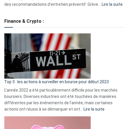
:
des recommandations d’entretien préventif. Grève…
Lire la suite
Grè
de
Finance & Crypto :
to
?
Déf
de
dé
cou
et
gui
d’a
ass
Top 3 : les actions à surveiller en bourse pour début 2023
L’année 2022 a été particulièrement difficile pour les marchés
boursiers. Diverses industries ont été touchées de manières
différentes par les événements de l’année, mais certaines
:
actions ont réussi à se démarquer et ont…
Lire la suite
Top
3
: