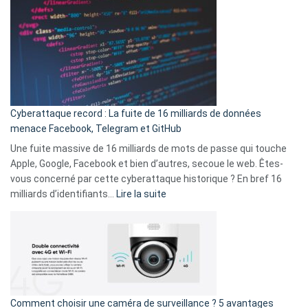
abri
est
en
là
3
:
secondes
Le
Wrapped
Party
pour
Cyberattaque record : La fuite de 16 milliards de données
comparer
menace Facebook, Telegram et GitHub
vos
goûts
Une fuite massive de 16 milliards de mots de passe qui touche
musicaux
Apple, Google, Facebook et bien d’autres, secoue le web. Êtes-
avec
vous concerné par cette cyberattaque historique ? En bref 16
9
:
milliards d’identifiants…
Lire la suite
amis
Cyberattaque
!
record
:
La
fuite
de
16
Comment choisir une caméra de surveillance ? 5 avantages