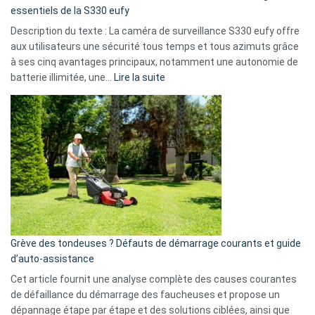
milliards
essentiels de la S330 eufy
de
Description du texte : La caméra de surveillance S330 eufy offre
données
aux utilisateurs une sécurité tous temps et tous azimuts grâce
menace
à ses cinq avantages principaux, notamment une autonomie de
Facebook,
:
batterie illimitée, une…
Lire la suite
Telegram
Comment
et
choisir
GitHub
une
caméra
de
surveillance
?
5
avantages
essentiels
Grève des tondeuses ? Défauts de démarrage courants et guide
de
d’auto-assistance
la
S330
Cet article fournit une analyse complète des causes courantes
eufy
de défaillance du démarrage des faucheuses et propose un
dépannage étape par étape et des solutions ciblées, ainsi que