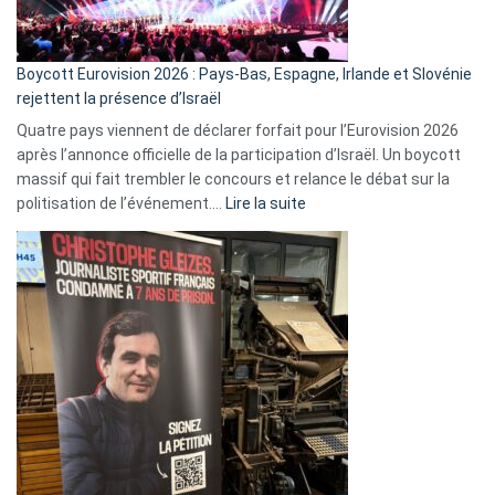
Boycott Eurovision 2026 : Pays-Bas, Espagne, Irlande et Slovénie
rejettent la présence d’Israël
Quatre pays viennent de déclarer forfait pour l’Eurovision 2026
après l’annonce officielle de la participation d’Israël. Un boycott
massif qui fait trembler le concours et relance le débat sur la
:
politisation de l’événement.…
Lire la suite
Boycott
Eurovision
2026
:
Pays-
Bas,
Espagne,
Irlande
et
Slovénie
rejettent
la