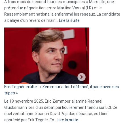
À trois mois du second tour des municipales à Marseille, une
prétendue négociation entre Martine Vassal (LR) et le
Rassemblement national a enflammé les réseaux. La candidate
:
a balayé d’un revers de main…
Lire la suite
Martine
Vassal
accusée
d’alliance
secrète
avec
le
RN
:
«
Erik Tegnér exulte : « Zemmour a tout défoncé, il parle avec ses
C’est
tripes »
une
Le 18 novembre 2025, Éric Zemmour a laminé Raphaël
fake
Glucksmann lors d’un débat particulièrement tendu sur LCI, Ce
news
duel verbal, animé par un David Pujadas dépassé, est bien
»
:
apprécié par Erik Tegnér. En…
Lire la suite
Erik