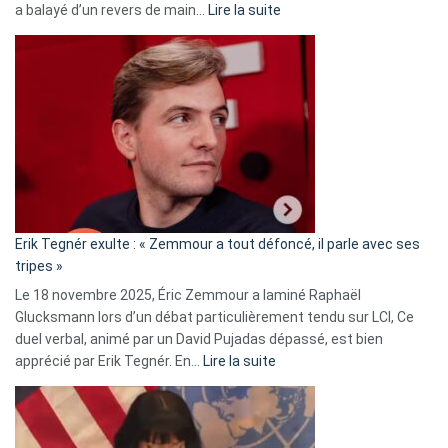
:
a balayé d’un revers de main…
Lire la suite
Martine
Vassal
accusée
d’alliance
secrète
avec
le
RN
:
«
Erik Tegnér exulte : « Zemmour a tout défoncé, il parle avec ses
C’est
tripes »
une
Le 18 novembre 2025, Éric Zemmour a laminé Raphaël
fake
Glucksmann lors d’un débat particulièrement tendu sur LCI, Ce
news
duel verbal, animé par un David Pujadas dépassé, est bien
»
:
apprécié par Erik Tegnér. En…
Lire la suite
Erik
Tegnér
exulte
: