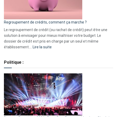
surveiller
en
bourse
Regroupement de crédits, comment ça marche ?
pour
début
Le regroupement de crédit (ou rachat de crédit) peut être une
2023
solution à envisager pour mieux maîtriser votre budget. Le
dossier de crédit est pris en charge par un seul et même
:
établissement.…
Lire la suite
Regroupement
de
Politique :
crédits,
comment
ça
marche
?