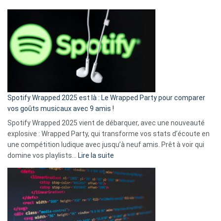
Fini
l’excuse
«
je
n’ai
pas
de
cash
»
Spotify Wrapped 2025 est là : Le Wrapped Party pour comparer
:
vos goûts musicaux avec 9 amis !
comment
Spotify Wrapped 2025 vient de débarquer, avec une nouveauté
Solly
explosive : Wrapped Party, qui transforme vos stats d’écoute en
change
une compétition ludique avec jusqu’à neuf amis. Prêt à voir qui
la
:
domine vos playlists…
Lire la suite
vie
Spotify
des
Wrapped
sans-
2025
abri
est
en
là
3
: