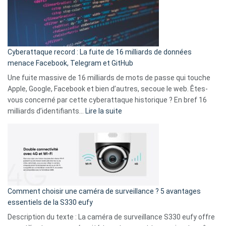
secondes
Le
Wrapped
Party
pour
Cyberattaque record : La fuite de 16 milliards de données
comparer
menace Facebook, Telegram et GitHub
vos
goûts
Une fuite massive de 16 milliards de mots de passe qui touche
musicaux
Apple, Google, Facebook et bien d’autres, secoue le web. Êtes-
avec
vous concerné par cette cyberattaque historique ? En bref 16
9
:
milliards d’identifiants…
Lire la suite
amis
Cyberattaque
!
record
:
La
fuite
de
16
Comment choisir une caméra de surveillance ? 5 avantages
milliards
essentiels de la S330 eufy
de
Description du texte : La caméra de surveillance S330 eufy offre
données