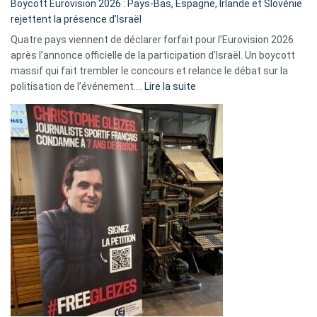
Boycott Eurovision 2026 : Pays-Bas, Espagne, Irlande et Slovénie
rejettent la présence d’Israël
Quatre pays viennent de déclarer forfait pour l’Eurovision 2026
après l’annonce officielle de la participation d’Israël. Un boycott
massif qui fait trembler le concours et relance le débat sur la
:
politisation de l’événement.…
Lire la suite
Boycott
Eurovision
2026
:
Pays-
Bas,
Espagne,
Irlande
et
Slovénie
rejettent
la
présence
d’Israël