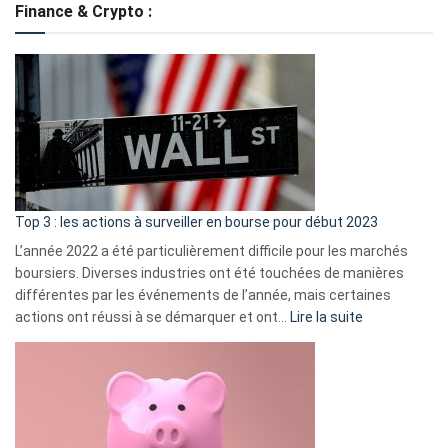
Finance & Crypto :
to
?
Déf
de
dé
cou
et
gui
d’a
ass
Top 3 : les actions à surveiller en bourse pour début 2023
L’année 2022 a été particulièrement difficile pour les marchés
boursiers. Diverses industries ont été touchées de manières
différentes par les événements de l’année, mais certaines
:
actions ont réussi à se démarquer et ont…
Lire la suite
Top
3
:
les
actions
à