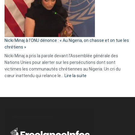
« Zemmour
a
tout
défoncé,
il
parle
Nicki Minaj à l’ONU dénonce : « Au Nigeria, on chasse et on tue les
avec
chrétiens »
ses
Nicki Minaj a pris la parole devant l’Assemblée générale des
tripes »
Nations Unies pour alerter sur les persécutions dont sont
victimes les communautés chrétiennes au Nigeria. Un cri du
:
cœur inattendu qui relance le…
Lire la suite
Nicki
Minaj
à
l’ONU
dénonce
:
«
Au
Nigeria,