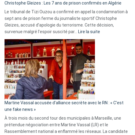
Christophe Gleizes : Les 7 ans de prison confirmés en Algérie
Le tribunal de Tizi Ouzou a confirmé en appel la condamnation à
sept ans de prison ferme du journaliste sportif Christophe
Gleizes, accusé d’apologie du terrorisme. Cette décision,
:
survenue malgré l’espoir suscité par…
Lire la suite
Christophe
Gleizes
:
Les
7
ans
de
prison
confirmés
en
Martine Vassal accusée d’alliance secrète avec le RN : « C’est
Algérie
une fake news »
À trois mois du second tour des municipales à Marseille, une
prétendue négociation entre Martine Vassal (LR) et le
Rassemblement national a enflammé les réseaux. La candidate