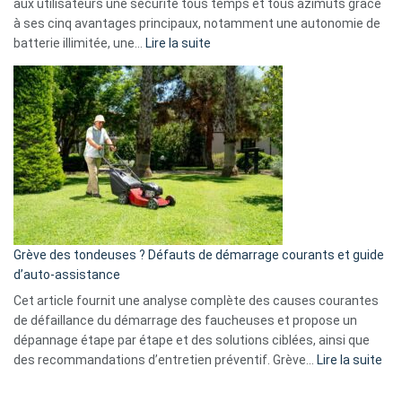
aux utilisateurs une sécurité tous temps et tous azimuts grâce
menace
à ses cinq avantages principaux, notamment une autonomie de
Facebook,
:
batterie illimitée, une…
Lire la suite
Telegram
Comment
et
choisir
GitHub
une
caméra
de
surveillance
?
5
avantages
essentiels
Grève des tondeuses ? Défauts de démarrage courants et guide
de
d’auto-assistance
la
S330
Cet article fournit une analyse complète des causes courantes
eufy
de défaillance du démarrage des faucheuses et propose un
dépannage étape par étape et des solutions ciblées, ainsi que
:
des recommandations d’entretien préventif. Grève…
Lire la suite
Grè
de