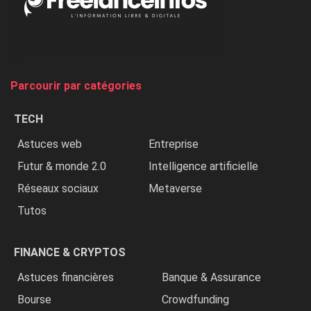
on
chasse
et
on
tue
Parcourir par catégories
les
chrétiens
TECH
»
Astuces web
Entreprise
Futur & monde 2.0
Intelligence artificielle
Réseaux sociaux
Metaverse
Tutos
FINANCE & CRYPTOS
Astuces financières
Banque & Assurance
Bourse
Crowdfunding