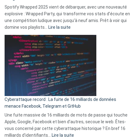
comment
Spotify Wrapped 2025 vient de débarquer, avec une nouveauté
Solly
explosive : Wrapped Party, qui transforme vos stats d’écoute en
change
une compétition ludique avec jusqu’à neuf amis. Prêt à voir qui
la
:
domine vos playlists…
Lire la suite
vie
Spotify
des
Wrapped
sans-
2025
abri
est
en
là
3
:
secondes
Le
Wrapped
Party
pour
Cyberattaque record : La fuite de 16 milliards de données
comparer
menace Facebook, Telegram et GitHub
vos
goûts
Une fuite massive de 16 milliards de mots de passe qui touche
musicaux
Apple, Google, Facebook et bien d’autres, secoue le web. Êtes-
avec
vous concerné par cette cyberattaque historique ? En bref 16
9
:
milliards d’identifiants…
Lire la suite