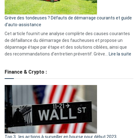
avantages
essentiels
Grève des tondeuses ? Défauts de démarrage courants et guide
de
d’auto-assistance
la
S330
Cet article fournit une analyse complète des causes courantes
eufy
de défaillance du démarrage des faucheuses et propose un
dépannage étape par étape et des solutions ciblées, ainsi que
:
des recommandations d’entretien préventif. Grève…
Lire la suite
Grè
de
Finance & Crypto :
to
?
Déf
de
dé
cou
et
gui
d’a
ass
Top 3 : les actions à surveiller en bourse pour début 2023