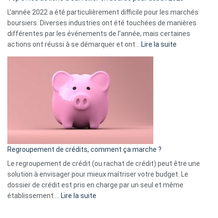
L’année 2022 a été particulièrement difficile pour les marchés
boursiers. Diverses industries ont été touchées de manières
différentes par les événements de l’année, mais certaines
:
actions ont réussi à se démarquer et ont…
Lire la suite
Top
3
:
les
actions
à
surveiller
en
bourse
Regroupement de crédits, comment ça marche ?
pour
début
Le regroupement de crédit (ou rachat de crédit) peut être une
2023
solution à envisager pour mieux maîtriser votre budget. Le
dossier de crédit est pris en charge par un seul et même
:
établissement.…
Lire la suite
Regroupement
de