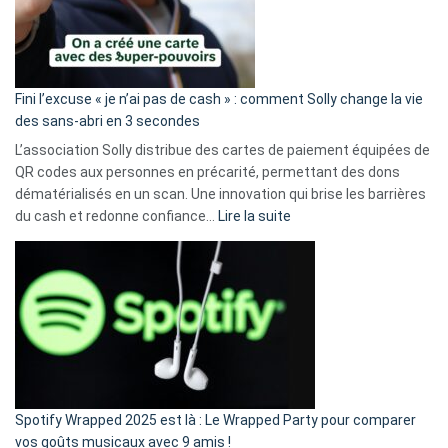
Fini l’excuse « je n’ai pas de cash » : comment Solly change la vie
des sans-abri en 3 secondes
L’association Solly distribue des cartes de paiement équipées de
QR codes aux personnes en précarité, permettant des dons
dématérialisés en un scan. Une innovation qui brise les barrières
:
du cash et redonne confiance…
Lire la suite
Fini
l’excuse
«
je
n’ai
pas
de
cash
»
Spotify Wrapped 2025 est là : Le Wrapped Party pour comparer
:
vos goûts musicaux avec 9 amis !