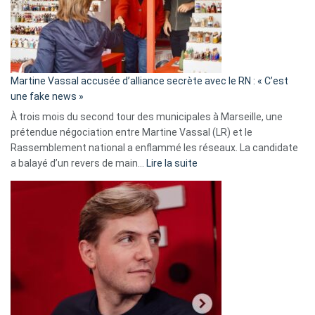
ans
de
prison
confirmés
en
Martine Vassal accusée d’alliance secrète avec le RN : « C’est
Algérie
une fake news »
À trois mois du second tour des municipales à Marseille, une
prétendue négociation entre Martine Vassal (LR) et le
Rassemblement national a enflammé les réseaux. La candidate
:
a balayé d’un revers de main…
Lire la suite
Martine
Vassal
accusée
d’alliance
secrète
avec
le
RN
: