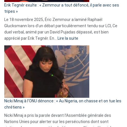
«
Erik Tegnér exulte : « Zemmour a tout défoncé, il parle avec ses
C’est
tripes »
une
Le 18 novembre 2025, Éric Zemmour a laminé Raphaël
fake
Glucksmann lors d’un débat particulièrement tendu sur LCI, Ce
news
duel verbal, animé par un David Pujadas dépassé, est bien
»
:
apprécié par Erik Tegnér. En…
Lire la suite
Erik
Tegnér
exulte
:
« Zemmour
a
tout
défoncé,
il
parle
Nicki Minaj à l’ONU dénonce : « Au Nigeria, on chasse et on tue les
avec
chrétiens »
ses
Nicki Minaj a pris la parole devant l’Assemblée générale des
tripes »
Nations Unies pour alerter sur les persécutions dont sont