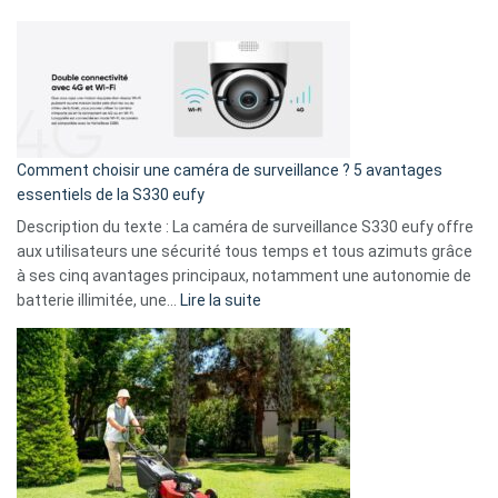
amis
Cyberattaque
!
record
:
La
fuite
de
16
Comment choisir une caméra de surveillance ? 5 avantages
milliards
essentiels de la S330 eufy
de
Description du texte : La caméra de surveillance S330 eufy offre
données
aux utilisateurs une sécurité tous temps et tous azimuts grâce
menace
à ses cinq avantages principaux, notamment une autonomie de
Facebook,
:
batterie illimitée, une…
Lire la suite
Telegram
Comment
et
choisir
GitHub
une
caméra
de
surveillance
?
5