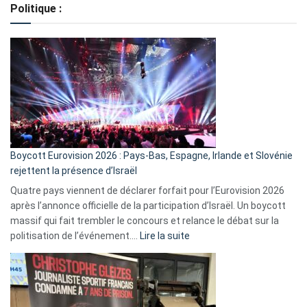
Politique :
crédits,
comment
ça
marche
?
Boycott Eurovision 2026 : Pays-Bas, Espagne, Irlande et Slovénie
rejettent la présence d’Israël
Quatre pays viennent de déclarer forfait pour l’Eurovision 2026
après l’annonce officielle de la participation d’Israël. Un boycott
massif qui fait trembler le concours et relance le débat sur la
:
politisation de l’événement.…
Lire la suite
Boycott
Eurovision
2026
: