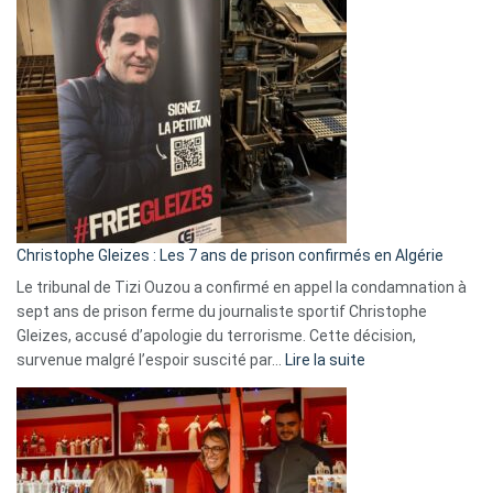
Pays-
Bas,
Espagne,
Irlande
et
Slovénie
rejettent
la
présence
d’Israël
Christophe Gleizes : Les 7 ans de prison confirmés en Algérie
Le tribunal de Tizi Ouzou a confirmé en appel la condamnation à
sept ans de prison ferme du journaliste sportif Christophe
Gleizes, accusé d’apologie du terrorisme. Cette décision,
:
survenue malgré l’espoir suscité par…
Lire la suite
Christophe
Gleizes
:
Les
7