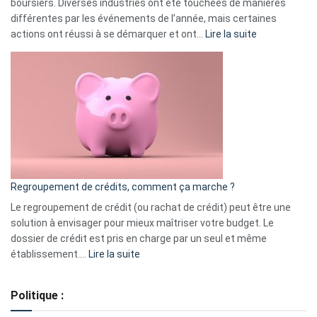
boursiers. Diverses industries ont été touchées de manières
différentes par les événements de l’année, mais certaines
:
actions ont réussi à se démarquer et ont…
Lire la suite
Top
3
:
les
actions
à
surveiller
en
bourse
Regroupement de crédits, comment ça marche ?
pour
début
Le regroupement de crédit (ou rachat de crédit) peut être une
2023
solution à envisager pour mieux maîtriser votre budget. Le
dossier de crédit est pris en charge par un seul et même
:
établissement.…
Lire la suite
Regroupement
de
Politique :
crédits,
comment