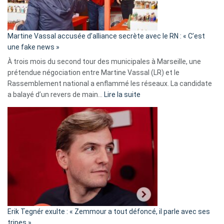
prison
confirmés
en
Martine Vassal accusée d’alliance secrète avec le RN : « C’est
Algérie
une fake news »
À trois mois du second tour des municipales à Marseille, une
prétendue négociation entre Martine Vassal (LR) et le
Rassemblement national a enflammé les réseaux. La candidate
:
a balayé d’un revers de main…
Lire la suite
Martine
Vassal
accusée
d’alliance
secrète
avec
le
RN
:
«
Erik Tegnér exulte : « Zemmour a tout défoncé, il parle avec ses
C’est
tripes »