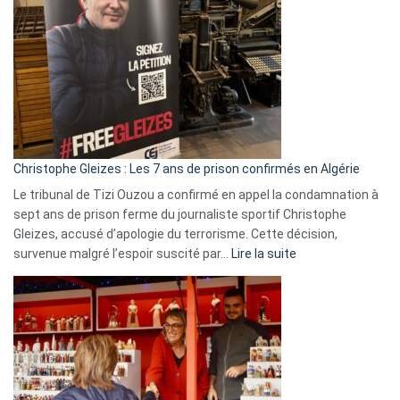
Espagne,
Irlande
et
Slovénie
rejettent
la
présence
d’Israël
Christophe Gleizes : Les 7 ans de prison confirmés en Algérie
Le tribunal de Tizi Ouzou a confirmé en appel la condamnation à
sept ans de prison ferme du journaliste sportif Christophe
Gleizes, accusé d’apologie du terrorisme. Cette décision,
:
survenue malgré l’espoir suscité par…
Lire la suite
Christophe
Gleizes
:
Les
7
ans
de