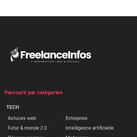
Nicki
Minaj
à
l’ONU
dénonce
:
«
Au
Nigeria,
on
chasse
et
on
tue
Parcourir par catégories
les
chrétiens
TECH
»
Astuces web
Entreprise
Futur & monde 2.0
Intelligence artificielle