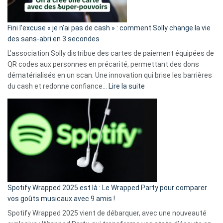
Fini l’excuse « je n’ai pas de cash » : comment Solly change la vie
des sans-abri en 3 secondes
L’association Solly distribue des cartes de paiement équipées de
QR codes aux personnes en précarité, permettant des dons
dématérialisés en un scan. Une innovation qui brise les barrières
:
du cash et redonne confiance…
Lire la suite
Fini
l’excuse
«
je
n’ai
pas
de
cash
»
Spotify Wrapped 2025 est là : Le Wrapped Party pour comparer
:
vos goûts musicaux avec 9 amis !
comment
Spotify Wrapped 2025 vient de débarquer, avec une nouveauté
Solly