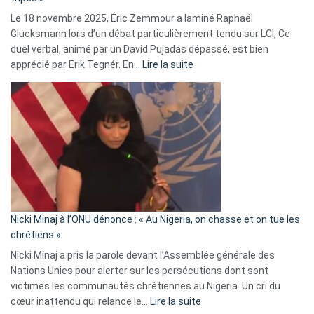
une
Le 18 novembre 2025, Éric Zemmour a laminé Raphaël
fake
Glucksmann lors d’un débat particulièrement tendu sur LCI, Ce
news
duel verbal, animé par un David Pujadas dépassé, est bien
»
:
apprécié par Erik Tegnér. En…
Lire la suite
Erik
Tegnér
exulte
:
« Zemmour
a
tout
défoncé,
il
parle
Nicki Minaj à l’ONU dénonce : « Au Nigeria, on chasse et on tue les
avec
chrétiens »
ses
Nicki Minaj a pris la parole devant l’Assemblée générale des
tripes »
Nations Unies pour alerter sur les persécutions dont sont
victimes les communautés chrétiennes au Nigeria. Un cri du
:
cœur inattendu qui relance le…
Lire la suite