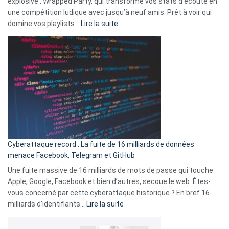
explosive : Wrapped Party, qui transforme vos stats d’écoute en
change
une compétition ludique avec jusqu’à neuf amis. Prêt à voir qui
la
:
domine vos playlists…
Lire la suite
vie
Spotify
des
Wrapped
sans-
2025
abri
est
en
là
3
:
secondes
Le
Wrapped
Party
pour
Cyberattaque record : La fuite de 16 milliards de données
comparer
menace Facebook, Telegram et GitHub
vos
goûts
Une fuite massive de 16 milliards de mots de passe qui touche
musicaux
Apple, Google, Facebook et bien d’autres, secoue le web. Êtes-
avec
vous concerné par cette cyberattaque historique ? En bref 16
9
:
milliards d’identifiants…
Lire la suite
amis
Cyberattaque
!
record