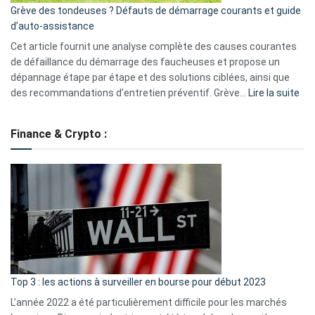
Grève des tondeuses ? Défauts de démarrage courants et guide
de
d’auto-assistance
la
S330
Cet article fournit une analyse complète des causes courantes
eufy
de défaillance du démarrage des faucheuses et propose un
dépannage étape par étape et des solutions ciblées, ainsi que
:
des recommandations d’entretien préventif. Grève…
Lire la suite
Grè
de
Finance & Crypto :
to
?
Déf
de
dé
cou
et
gui
d’a
ass
Top 3 : les actions à surveiller en bourse pour début 2023
L’année 2022 a été particulièrement difficile pour les marchés