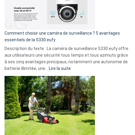
:
La
fuite
de
16
Comment choisir une caméra de surveillance ? 5 avantages
milliards
essentiels de la S330 eufy
de
Description du texte : La caméra de surveillance S330 eufy offre
données
aux utilisateurs une sécurité tous temps et tous azimuts grâce
menace
à ses cinq avantages principaux, notamment une autonomie de
Facebook,
:
batterie illimitée, une…
Lire la suite
Telegram
Comment
et
choisir
GitHub
une
caméra
de
surveillance
?
5
avantages
essentiels