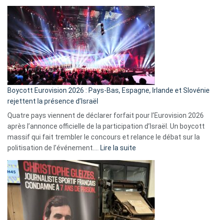
ça
marche
?
Boycott Eurovision 2026 : Pays-Bas, Espagne, Irlande et Slovénie
rejettent la présence d’Israël
Quatre pays viennent de déclarer forfait pour l’Eurovision 2026
après l’annonce officielle de la participation d’Israël. Un boycott
massif qui fait trembler le concours et relance le débat sur la
:
politisation de l’événement.…
Lire la suite
Boycott
Eurovision
2026
:
Pays-
Bas,