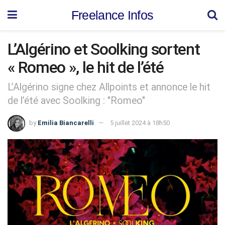
Freelance Infos
L’Algérino et Soolking sortent
« Romeo », le hit de l’été
L’Algérino signe chez Allpoints et annonce le hit
de l’été avec Soolking : "Romeo"
by
Emilia Biancarelli
5 juillet 2024 à 18h50