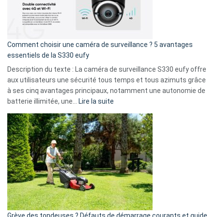
La
fuite
de
16
Comment choisir une caméra de surveillance ? 5 avantages
milliards
essentiels de la S330 eufy
de
Description du texte : La caméra de surveillance S330 eufy offre
données
aux utilisateurs une sécurité tous temps et tous azimuts grâce
menace
à ses cinq avantages principaux, notamment une autonomie de
Facebook,
:
batterie illimitée, une…
Lire la suite
Telegram
Comment
et
choisir
GitHub
une
caméra
de
surveillance
?
5
avantages
essentiels
Grève des tondeuses ? Défauts de démarrage courants et guide