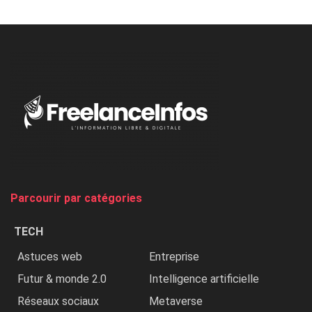
Minaj
à
l’ONU
dénonce
:
«
Au
Nigeria,
on
chasse
et
on
tue
Parcourir par catégories
les
chrétiens
TECH
»
Astuces web
Entreprise
Futur & monde 2.0
Intelligence artificielle
Réseaux sociaux
Metaverse