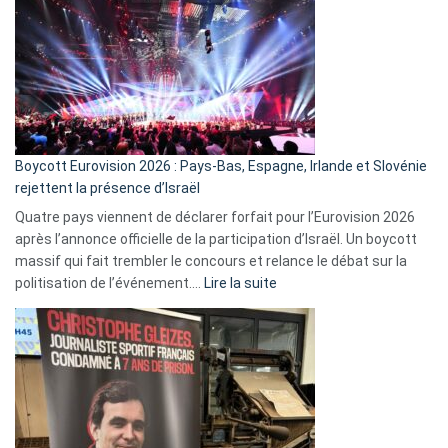
ça
marche
?
Boycott Eurovision 2026 : Pays-Bas, Espagne, Irlande et Slovénie
rejettent la présence d’Israël
Quatre pays viennent de déclarer forfait pour l’Eurovision 2026
après l’annonce officielle de la participation d’Israël. Un boycott
massif qui fait trembler le concours et relance le débat sur la
:
politisation de l’événement.…
Lire la suite
Boycott
Eurovision
2026
:
Pays-
Bas,
Espagne,