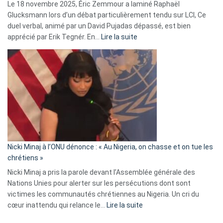
Le 18 novembre 2025, Éric Zemmour a laminé Raphaël
fake
Glucksmann lors d’un débat particulièrement tendu sur LCI, Ce
news
duel verbal, animé par un David Pujadas dépassé, est bien
»
:
apprécié par Erik Tegnér. En…
Lire la suite
Erik
Tegnér
exulte
:
« Zemmour
a
tout
défoncé,
il
parle
Nicki Minaj à l’ONU dénonce : « Au Nigeria, on chasse et on tue les
avec
chrétiens »
ses
Nicki Minaj a pris la parole devant l’Assemblée générale des
tripes »
Nations Unies pour alerter sur les persécutions dont sont
victimes les communautés chrétiennes au Nigeria. Un cri du
:
cœur inattendu qui relance le…
Lire la suite
Nicki