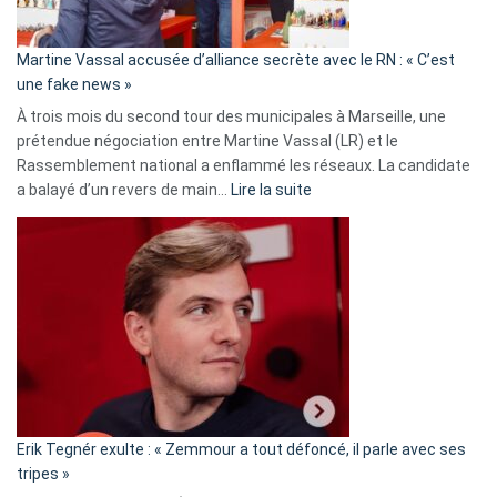
confirmés
en
Martine Vassal accusée d’alliance secrète avec le RN : « C’est
Algérie
une fake news »
À trois mois du second tour des municipales à Marseille, une
prétendue négociation entre Martine Vassal (LR) et le
Rassemblement national a enflammé les réseaux. La candidate
:
a balayé d’un revers de main…
Lire la suite
Martine
Vassal
accusée
d’alliance
secrète
avec
le
RN
:
«
Erik Tegnér exulte : « Zemmour a tout défoncé, il parle avec ses
C’est
tripes »
une