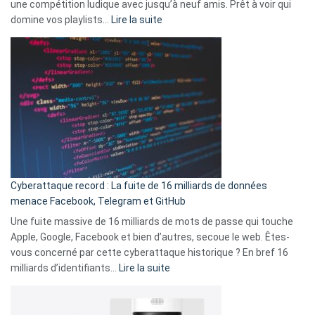
une compétition ludique avec jusqu’à neuf amis. Prêt à voir qui
la
:
domine vos playlists…
Lire la suite
vie
Spotify
des
Wrapped
sans-
2025
abri
est
en
là
3
:
secondes
Le
Wrapped
Party
pour
Cyberattaque record : La fuite de 16 milliards de données
comparer
menace Facebook, Telegram et GitHub
vos
goûts
Une fuite massive de 16 milliards de mots de passe qui touche
musicaux
Apple, Google, Facebook et bien d’autres, secoue le web. Êtes-
avec
vous concerné par cette cyberattaque historique ? En bref 16
9
:
milliards d’identifiants…
Lire la suite
amis
Cyberattaque
!
record
: