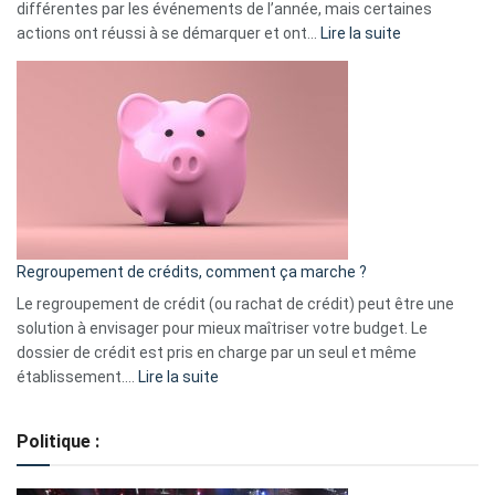
différentes par les événements de l’année, mais certaines
:
actions ont réussi à se démarquer et ont…
Lire la suite
Top
3
:
les
actions
à
surveiller
en
bourse
Regroupement de crédits, comment ça marche ?
pour
début
Le regroupement de crédit (ou rachat de crédit) peut être une
2023
solution à envisager pour mieux maîtriser votre budget. Le
dossier de crédit est pris en charge par un seul et même
:
établissement.…
Lire la suite
Regroupement
de
Politique :
crédits,
comment