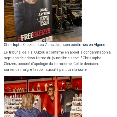
Irlande
et
Slovénie
rejettent
la
présence
d’Israël
Christophe Gleizes : Les 7 ans de prison confirmés en Algérie
Le tribunal de Tizi Ouzou a confirmé en appel la condamnation à
sept ans de prison ferme du journaliste sportif Christophe
Gleizes, accusé d’apologie du terrorisme. Cette décision,
:
survenue malgré l’espoir suscité par…
Lire la suite
Christophe
Gleizes
:
Les
7
ans
de
prison