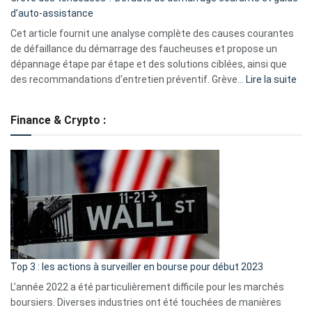
de
d’auto-assistance
la
S330
Cet article fournit une analyse complète des causes courantes
eufy
de défaillance du démarrage des faucheuses et propose un
dépannage étape par étape et des solutions ciblées, ainsi que
:
des recommandations d’entretien préventif. Grève…
Lire la suite
Grè
de
Finance & Crypto :
to
?
Déf
de
dé
cou
et
gui
d’a
ass
Top 3 : les actions à surveiller en bourse pour début 2023
L’année 2022 a été particulièrement difficile pour les marchés
boursiers. Diverses industries ont été touchées de manières