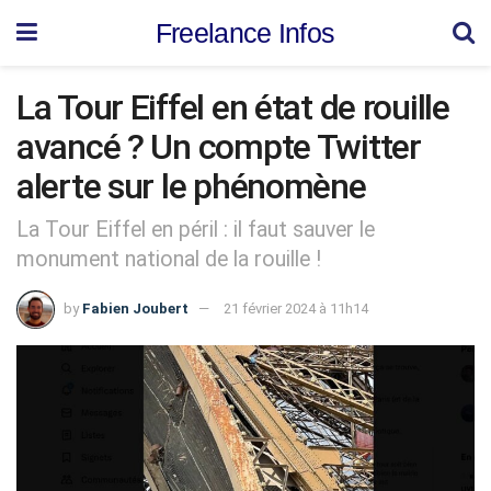
Freelance Infos
La Tour Eiffel en état de rouille
avancé ? Un compte Twitter
alerte sur le phénomène
La Tour Eiffel en péril : il faut sauver le
monument national de la rouille !
by
Fabien Joubert
21 février 2024 à 11h14