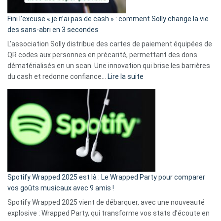
Fini l’excuse « je n’ai pas de cash » : comment Solly change la vie
des sans-abri en 3 secondes
L’association Solly distribue des cartes de paiement équipées de
QR codes aux personnes en précarité, permettant des dons
dématérialisés en un scan. Une innovation qui brise les barrières
:
du cash et redonne confiance…
Lire la suite
Fini
l’excuse
«
je
n’ai
pas
de
cash
»
Spotify Wrapped 2025 est là : Le Wrapped Party pour comparer
:
vos goûts musicaux avec 9 amis !
comment
Spotify Wrapped 2025 vient de débarquer, avec une nouveauté
Solly
explosive : Wrapped Party, qui transforme vos stats d’écoute en
change