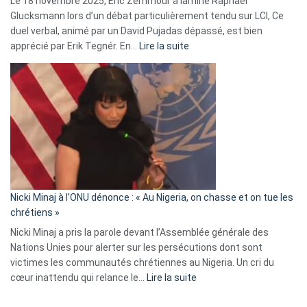
Le 18 novembre 2025, Éric Zemmour a laminé Raphaël
fake
Glucksmann lors d’un débat particulièrement tendu sur LCI, Ce
news
duel verbal, animé par un David Pujadas dépassé, est bien
»
:
apprécié par Erik Tegnér. En…
Lire la suite
Erik
Tegnér
exulte
:
« Zemmour
a
tout
défoncé,
il
parle
Nicki Minaj à l’ONU dénonce : « Au Nigeria, on chasse et on tue les
avec
chrétiens »
ses
Nicki Minaj a pris la parole devant l’Assemblée générale des
tripes »
Nations Unies pour alerter sur les persécutions dont sont
victimes les communautés chrétiennes au Nigeria. Un cri du
:
cœur inattendu qui relance le…
Lire la suite
Nicki
Minaj