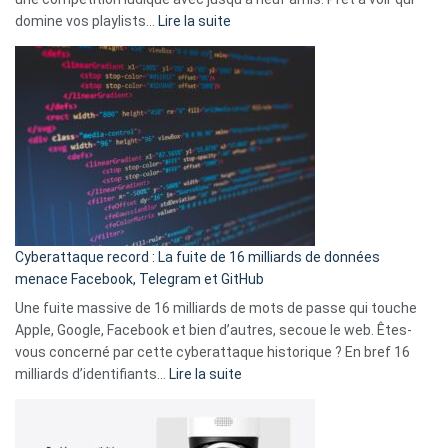
la
:
domine vos playlists…
Lire la suite
vie
Spotify
des
Wrapped
sans-
2025
abri
est
en
là
3
:
secondes
Le
Wrapped
Party
pour
Cyberattaque record : La fuite de 16 milliards de données
comparer
menace Facebook, Telegram et GitHub
vos
goûts
Une fuite massive de 16 milliards de mots de passe qui touche
musicaux
Apple, Google, Facebook et bien d’autres, secoue le web. Êtes-
avec
vous concerné par cette cyberattaque historique ? En bref 16
9
:
milliards d’identifiants…
Lire la suite
amis
Cyberattaque
!
record
: