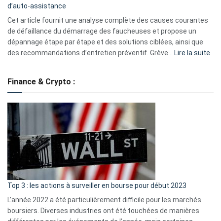
d’auto-assistance
la
S330
Cet article fournit une analyse complète des causes courantes
eufy
de défaillance du démarrage des faucheuses et propose un
dépannage étape par étape et des solutions ciblées, ainsi que
:
des recommandations d’entretien préventif. Grève…
Lire la suite
Grè
de
Finance & Crypto :
to
?
Déf
de
dé
cou
et
gui
d’a
ass
Top 3 : les actions à surveiller en bourse pour début 2023
L’année 2022 a été particulièrement difficile pour les marchés
boursiers. Diverses industries ont été touchées de manières