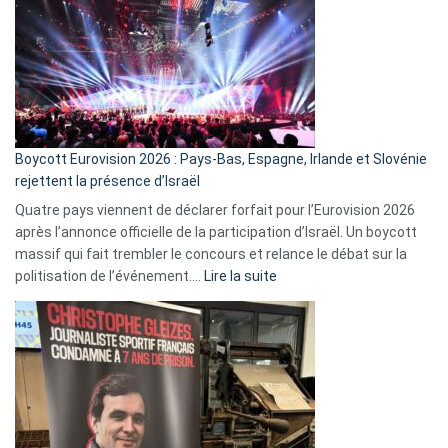
marche
?
Boycott Eurovision 2026 : Pays-Bas, Espagne, Irlande et Slovénie
rejettent la présence d’Israël
Quatre pays viennent de déclarer forfait pour l’Eurovision 2026
après l’annonce officielle de la participation d’Israël. Un boycott
massif qui fait trembler le concours et relance le débat sur la
:
politisation de l’événement.…
Lire la suite
Boycott
Eurovision
2026
:
Pays-
Bas,
Espagne,