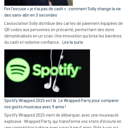
Fini l’excuse « je n’ai pas de cash » : comment Solly change la vie
des sans-abri en 3 secondes
L’association Solly distribue des cartes de paiement équipées de
QR codes aux personnes en précarité, permettant des dons
dématérialisés en un scan. Une innovation qui brise les barrières
:
du cash et redonne confiance…
Lire la suite
Fini
l’excuse
«
je
n’ai
pas
de
cash
»
Spotify Wrapped 2025 est là : Le Wrapped Party pour comparer
:
vos goûts musicaux avec 9 amis !
comment
Spotify Wrapped 2025 vient de débarquer, avec une nouveauté
Solly
explosive : Wrapped Party, qui transforme vos stats d’écoute en
change
une compétition ludique avec jusqu’à neuf amis. Prêt à voir qui