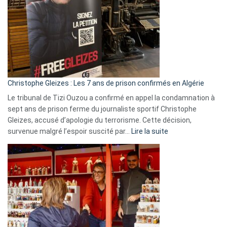
Irlande
et
Slovénie
rejettent
la
présence
d’Israël
Christophe Gleizes : Les 7 ans de prison confirmés en Algérie
Le tribunal de Tizi Ouzou a confirmé en appel la condamnation à
sept ans de prison ferme du journaliste sportif Christophe
Gleizes, accusé d’apologie du terrorisme. Cette décision,
:
survenue malgré l’espoir suscité par…
Lire la suite
Christophe
Gleizes
:
Les
7
ans
de
prison