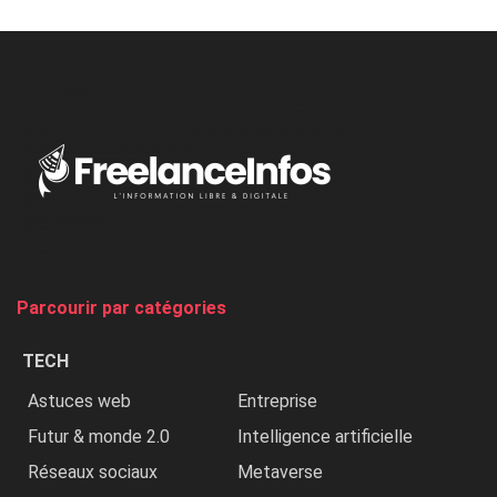
à
l’ONU
dénonce
:
«
Au
Nigeria,
on
chasse
et
on
tue
Parcourir par catégories
les
chrétiens
TECH
»
Astuces web
Entreprise
Futur & monde 2.0
Intelligence artificielle
Réseaux sociaux
Metaverse