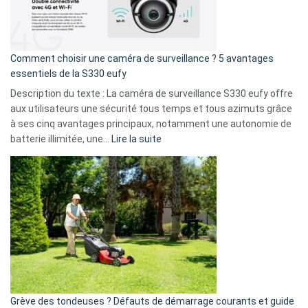
La
fuite
de
16
Comment choisir une caméra de surveillance ? 5 avantages
milliards
essentiels de la S330 eufy
de
Description du texte : La caméra de surveillance S330 eufy offre
données
aux utilisateurs une sécurité tous temps et tous azimuts grâce
menace
à ses cinq avantages principaux, notamment une autonomie de
Facebook,
:
batterie illimitée, une…
Lire la suite
Telegram
Comment
et
choisir
GitHub
une
caméra
de
surveillance
?
5
avantages
essentiels
Grève des tondeuses ? Défauts de démarrage courants et guide
de