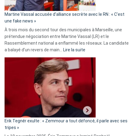
confirmés
en
Martine Vassal accusée d’alliance secrète avec le RN : « C’est
Algérie
une fake news »
À trois mois du second tour des municipales à Marseille, une
prétendue négociation entre Martine Vassal (LR) et le
Rassemblement national a enflammé les réseaux. La candidate
:
a balayé d’un revers de main…
Lire la suite
Martine
Vassal
accusée
d’alliance
secrète
avec
le
RN
:
«
Erik Tegnér exulte : « Zemmour a tout défoncé, il parle avec ses
C’est
tripes »
une