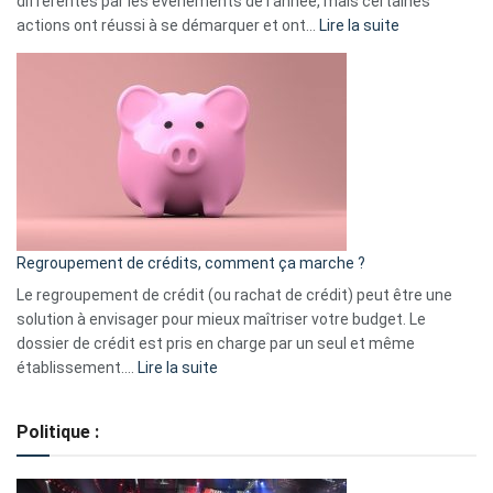
différentes par les événements de l’année, mais certaines
:
actions ont réussi à se démarquer et ont…
Lire la suite
Top
3
:
les
actions
à
surveiller
en
bourse
Regroupement de crédits, comment ça marche ?
pour
début
Le regroupement de crédit (ou rachat de crédit) peut être une
2023
solution à envisager pour mieux maîtriser votre budget. Le
dossier de crédit est pris en charge par un seul et même
:
établissement.…
Lire la suite
Regroupement
de
Politique :
crédits,
comment
ça