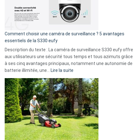
:
La
fuite
de
16
Comment choisir une caméra de surveillance ? 5 avantages
milliards
essentiels de la S330 eufy
de
Description du texte : La caméra de surveillance S330 eufy offre
données
aux utilisateurs une sécurité tous temps et tous azimuts grâce
menace
à ses cinq avantages principaux, notamment une autonomie de
Facebook,
:
batterie illimitée, une…
Lire la suite
Telegram
Comment
et
choisir
GitHub
une
caméra
de
surveillance
?
5
avantages
essentiels