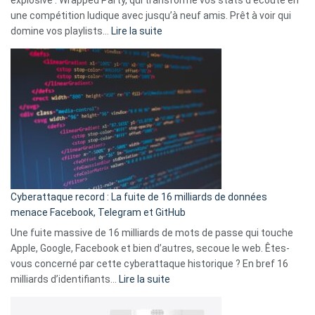
change
une compétition ludique avec jusqu’à neuf amis. Prêt à voir qui
la
:
domine vos playlists…
Lire la suite
vie
Spotify
des
Wrapped
sans-
2025
abri
est
en
là
3
:
secondes
Le
Wrapped
Party
pour
Cyberattaque record : La fuite de 16 milliards de données
comparer
menace Facebook, Telegram et GitHub
vos
goûts
Une fuite massive de 16 milliards de mots de passe qui touche
musicaux
Apple, Google, Facebook et bien d’autres, secoue le web. Êtes-
avec
vous concerné par cette cyberattaque historique ? En bref 16
9
:
milliards d’identifiants…
Lire la suite
amis
Cyberattaque
!
record