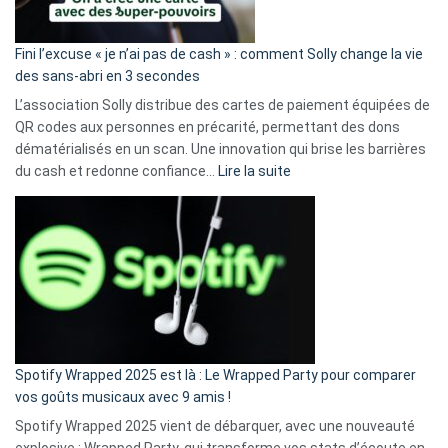
Fini l’excuse « je n’ai pas de cash » : comment Solly change la vie
des sans-abri en 3 secondes
L’association Solly distribue des cartes de paiement équipées de
QR codes aux personnes en précarité, permettant des dons
dématérialisés en un scan. Une innovation qui brise les barrières
:
du cash et redonne confiance…
Lire la suite
Fini
l’excuse
«
je
n’ai
pas
de
cash
»
Spotify Wrapped 2025 est là : Le Wrapped Party pour comparer
:
vos goûts musicaux avec 9 amis !
comment
Spotify Wrapped 2025 vient de débarquer, avec une nouveauté
Solly
explosive : Wrapped Party, qui transforme vos stats d’écoute en