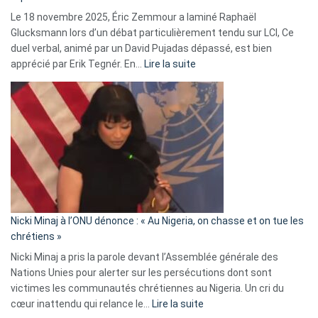
une
Le 18 novembre 2025, Éric Zemmour a laminé Raphaël
fake
Glucksmann lors d’un débat particulièrement tendu sur LCI, Ce
news
duel verbal, animé par un David Pujadas dépassé, est bien
»
:
apprécié par Erik Tegnér. En…
Lire la suite
Erik
Tegnér
exulte
:
« Zemmour
a
tout
défoncé,
il
parle
Nicki Minaj à l’ONU dénonce : « Au Nigeria, on chasse et on tue les
avec
chrétiens »
ses
Nicki Minaj a pris la parole devant l’Assemblée générale des
tripes »
Nations Unies pour alerter sur les persécutions dont sont
victimes les communautés chrétiennes au Nigeria. Un cri du
:
cœur inattendu qui relance le…
Lire la suite