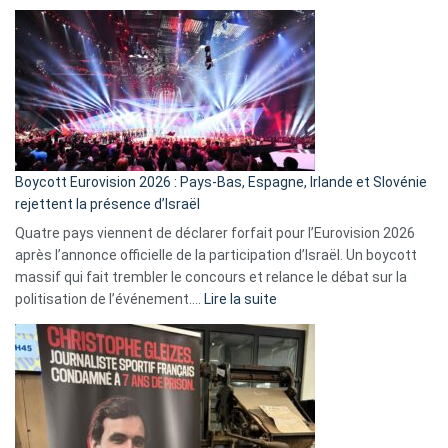
ça
marche
?
Boycott Eurovision 2026 : Pays-Bas, Espagne, Irlande et Slovénie
rejettent la présence d’Israël
Quatre pays viennent de déclarer forfait pour l’Eurovision 2026
après l’annonce officielle de la participation d’Israël. Un boycott
massif qui fait trembler le concours et relance le débat sur la
:
politisation de l’événement.…
Lire la suite
Boycott
Eurovision
2026
:
Pays-
Bas,