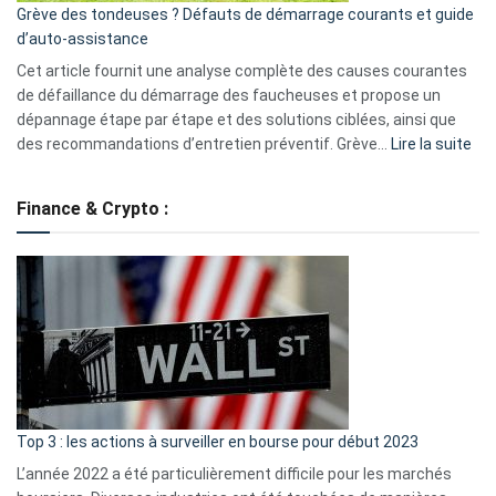
Grève des tondeuses ? Défauts de démarrage courants et guide
de
d’auto-assistance
la
S330
Cet article fournit une analyse complète des causes courantes
eufy
de défaillance du démarrage des faucheuses et propose un
dépannage étape par étape et des solutions ciblées, ainsi que
:
des recommandations d’entretien préventif. Grève…
Lire la suite
Grè
de
Finance & Crypto :
to
?
Déf
de
dé
cou
et
gui
d’a
ass
Top 3 : les actions à surveiller en bourse pour début 2023
L’année 2022 a été particulièrement difficile pour les marchés