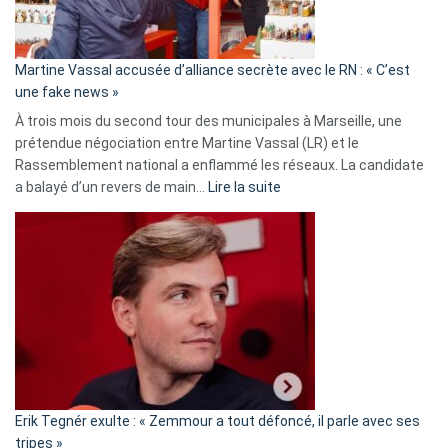
prison
confirmés
en
Martine Vassal accusée d’alliance secrète avec le RN : « C’est
Algérie
une fake news »
À trois mois du second tour des municipales à Marseille, une
prétendue négociation entre Martine Vassal (LR) et le
Rassemblement national a enflammé les réseaux. La candidate
:
a balayé d’un revers de main…
Lire la suite
Martine
Vassal
accusée
d’alliance
secrète
avec
le
RN
:
«
Erik Tegnér exulte : « Zemmour a tout défoncé, il parle avec ses
C’est
tripes »