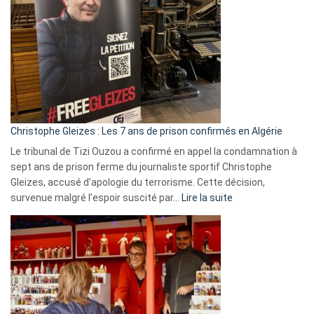
Espagne,
Irlande
et
Slovénie
rejettent
la
présence
d’Israël
Christophe Gleizes : Les 7 ans de prison confirmés en Algérie
Le tribunal de Tizi Ouzou a confirmé en appel la condamnation à
sept ans de prison ferme du journaliste sportif Christophe
Gleizes, accusé d’apologie du terrorisme. Cette décision,
:
survenue malgré l’espoir suscité par…
Lire la suite
Christophe
Gleizes
:
Les
7
ans
de