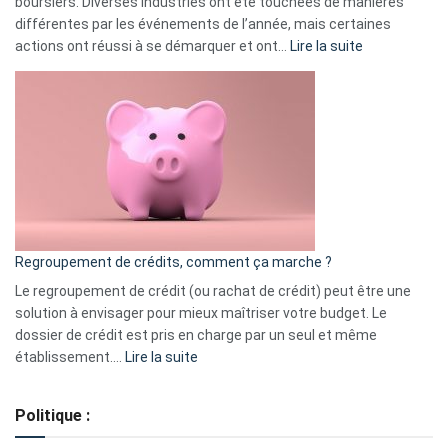
boursiers. Diverses industries ont été touchées de manières
différentes par les événements de l’année, mais certaines
:
actions ont réussi à se démarquer et ont…
Lire la suite
Top
3
:
les
actions
à
surveiller
en
bourse
Regroupement de crédits, comment ça marche ?
pour
début
Le regroupement de crédit (ou rachat de crédit) peut être une
2023
solution à envisager pour mieux maîtriser votre budget. Le
dossier de crédit est pris en charge par un seul et même
:
établissement.…
Lire la suite
Regroupement
de
Politique :
crédits,
comment