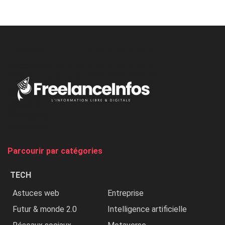
Nicki
Minaj
à
l’ONU
dénonce
:
«
Au
Nigeria,
on
chasse
et
on
tue
Parcourir par catégories
les
chrétiens
TECH
»
Astuces web
Entreprise
Futur & monde 2.0
Intelligence artificielle