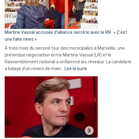
de
prison
confirmés
en
Martine Vassal accusée d’alliance secrète avec le RN : « C’est
Algérie
une fake news »
À trois mois du second tour des municipales à Marseille, une
prétendue négociation entre Martine Vassal (LR) et le
Rassemblement national a enflammé les réseaux. La candidate
:
a balayé d’un revers de main…
Lire la suite
Martine
Vassal
accusée
d’alliance
secrète
avec
le
RN
:
«