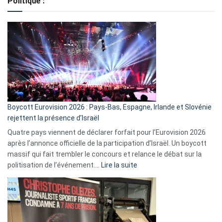
Politique :
crédits,
comment
ça
marche
?
Boycott Eurovision 2026 : Pays-Bas, Espagne, Irlande et Slovénie
rejettent la présence d’Israël
Quatre pays viennent de déclarer forfait pour l’Eurovision 2026
après l’annonce officielle de la participation d’Israël. Un boycott
massif qui fait trembler le concours et relance le débat sur la
:
politisation de l’événement.…
Lire la suite
Boycott
Eurovision
2026
:
Pays-