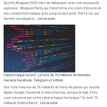
Spotify Wrapped 2025 vient de débarquer, avec une nouveauté
Solly
explosive : Wrapped Party, qui transforme vos stats d’écoute en
change
une compétition ludique avec jusqu’à neuf amis. Prêt à voir qui
la
:
domine vos playlists…
Lire la suite
vie
Spotify
des
Wrapped
sans-
2025
abri
est
en
là
3
:
secondes
Le
Wrapped
Party
pour
Cyberattaque record : La fuite de 16 milliards de données
comparer
menace Facebook, Telegram et GitHub
vos
goûts
Une fuite massive de 16 milliards de mots de passe qui touche
musicaux
Apple, Google, Facebook et bien d’autres, secoue le web. Êtes-
avec
vous concerné par cette cyberattaque historique ? En bref 16
9
:
milliards d’identifiants…
Lire la suite