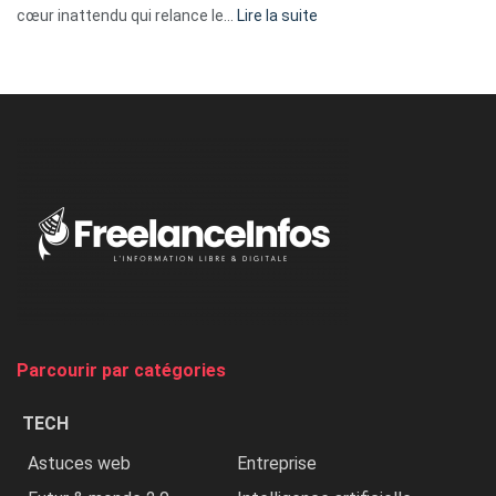
:
cœur inattendu qui relance le…
Lire la suite
Nicki
Minaj
à
l’ONU
dénonce
:
«
Au
Nigeria,
on
chasse
et
on
tue
Parcourir par catégories
les
chrétiens
TECH
»
Astuces web
Entreprise