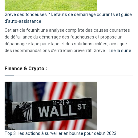
avantages
essentiels
Grève des tondeuses ? Défauts de démarrage courants et guide
de
d’auto-assistance
la
S330
Cet article fournit une analyse complète des causes courantes
eufy
de défaillance du démarrage des faucheuses et propose un
dépannage étape par étape et des solutions ciblées, ainsi que
:
des recommandations d’entretien préventif. Grève…
Lire la suite
Grè
de
Finance & Crypto :
to
?
Déf
de
dé
cou
et
gui
d’a
ass
Top 3 : les actions à surveiller en bourse pour début 2023