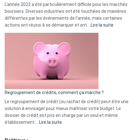
L’année 2022 a été particulièrement difficile pour les marchés
boursiers. Diverses industries ont été touchées de manières
différentes par les événements de l’année, mais certaines
:
actions ont réussi à se démarquer et ont…
Lire la suite
Top
3
:
les
actions
à
surveiller
en
bourse
Regroupement de crédits, comment ça marche ?
pour
début
Le regroupement de crédit (ou rachat de crédit) peut être une
2023
solution à envisager pour mieux maîtriser votre budget. Le
dossier de crédit est pris en charge par un seul et même
:
établissement.…
Lire la suite
Regroupement
de