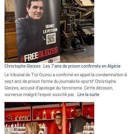
Bas,
Espagne,
Irlande
et
Slovénie
rejettent
la
présence
d’Israël
Christophe Gleizes : Les 7 ans de prison confirmés en Algérie
Le tribunal de Tizi Ouzou a confirmé en appel la condamnation à
sept ans de prison ferme du journaliste sportif Christophe
Gleizes, accusé d’apologie du terrorisme. Cette décision,
:
survenue malgré l’espoir suscité par…
Lire la suite
Christophe
Gleizes
:
Les
7
ans