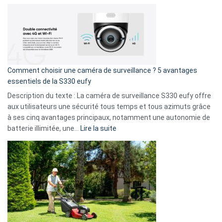
amis
Cyberattaque
!
record
:
La
fuite
de
16
Comment choisir une caméra de surveillance ? 5 avantages
milliards
essentiels de la S330 eufy
de
Description du texte : La caméra de surveillance S330 eufy offre
données
aux utilisateurs une sécurité tous temps et tous azimuts grâce
menace
à ses cinq avantages principaux, notamment une autonomie de
Facebook,
:
batterie illimitée, une…
Lire la suite
Telegram
Comment
et
choisir
GitHub
une
caméra
de
surveillance
?
5