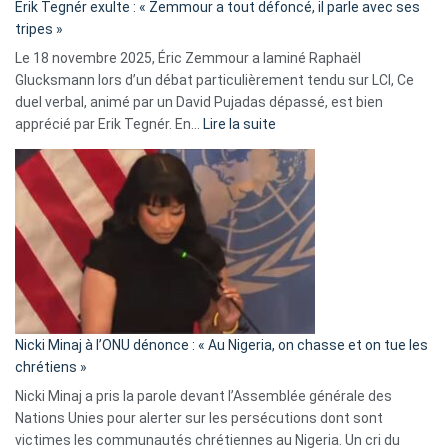
Erik Tegnér exulte : « Zemmour a tout défoncé, il parle avec ses
C’est
tripes »
une
Le 18 novembre 2025, Éric Zemmour a laminé Raphaël
fake
Glucksmann lors d’un débat particulièrement tendu sur LCI, Ce
news
duel verbal, animé par un David Pujadas dépassé, est bien
»
:
apprécié par Erik Tegnér. En…
Lire la suite
Erik
Tegnér
exulte
:
« Zemmour
a
tout
défoncé,
il
parle
Nicki Minaj à l’ONU dénonce : « Au Nigeria, on chasse et on tue les
avec
chrétiens »
ses
Nicki Minaj a pris la parole devant l’Assemblée générale des
tripes »
Nations Unies pour alerter sur les persécutions dont sont
victimes les communautés chrétiennes au Nigeria. Un cri du