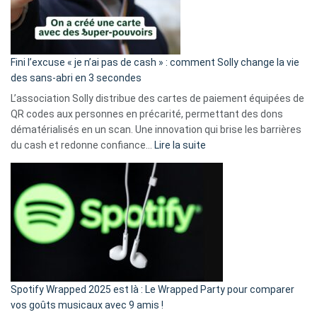
Fini l’excuse « je n’ai pas de cash » : comment Solly change la vie
des sans-abri en 3 secondes
L’association Solly distribue des cartes de paiement équipées de
QR codes aux personnes en précarité, permettant des dons
dématérialisés en un scan. Une innovation qui brise les barrières
:
du cash et redonne confiance…
Lire la suite
Fini
l’excuse
«
je
n’ai
pas
de
cash
»
Spotify Wrapped 2025 est là : Le Wrapped Party pour comparer
:
vos goûts musicaux avec 9 amis !
comment