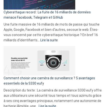
Party
pour
Cyberattaque record : La fuite de 16 milliards de données
comparer
menace Facebook, Telegram et GitHub
vos
goûts
Une fuite massive de 16 milliards de mots de passe qui touche
musicaux
Apple, Google, Facebook et bien d’autres, secoue le web. Êtes-
avec
vous concerné par cette cyberattaque historique ? En bref 16
9
:
milliards d’identifiants…
Lire la suite
amis
Cyberattaque
!
record
:
La
fuite
de
16
Comment choisir une caméra de surveillance ? 5 avantages
milliards
essentiels de la S330 eufy
de
Description du texte : La caméra de surveillance S330 eufy offre
données
aux utilisateurs une sécurité tous temps et tous azimuts grâce
menace
à ses cinq avantages principaux, notamment une autonomie de
Facebook,
:
batterie illimitée, une…
Lire la suite