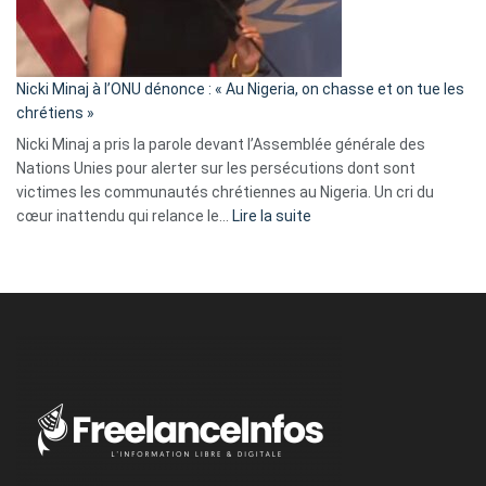
tout
défoncé,
il
parle
Nicki Minaj à l’ONU dénonce : « Au Nigeria, on chasse et on tue les
avec
chrétiens »
ses
Nicki Minaj a pris la parole devant l’Assemblée générale des
tripes »
Nations Unies pour alerter sur les persécutions dont sont
victimes les communautés chrétiennes au Nigeria. Un cri du
:
cœur inattendu qui relance le…
Lire la suite
Nicki
Minaj
à
l’ONU
dénonce
:
«
Au
Nigeria,
on
chasse