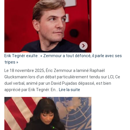
Vassal
accusée
d’alliance
secrète
avec
le
RN
:
«
Erik Tegnér exulte : « Zemmour a tout défoncé, il parle avec ses
C’est
tripes »
une
Le 18 novembre 2025, Éric Zemmour a laminé Raphaël
fake
Glucksmann lors d’un débat particulièrement tendu sur LCI, Ce
news
duel verbal, animé par un David Pujadas dépassé, est bien
»
:
apprécié par Erik Tegnér. En…
Lire la suite
Erik
Tegnér
exulte
:
« Zemmour
a