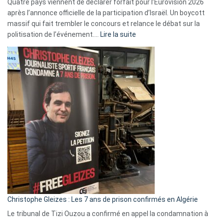
Quatre pays viennent de déclarer forfait pour l’Eurovision 2026
après l’annonce officielle de la participation d’Israël. Un boycott
massif qui fait trembler le concours et relance le débat sur la
:
politisation de l’événement.…
Lire la suite
Boycott
Eurovision
2026
:
Pays-
Bas,
Espagne,
Irlande
et
Slovénie
rejettent
la
présence
d’Israël
Christophe Gleizes : Les 7 ans de prison confirmés en Algérie
Le tribunal de Tizi Ouzou a confirmé en appel la condamnation à