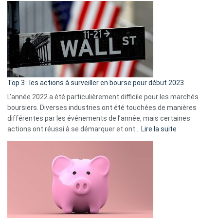
Déf
de
dé
cou
et
gui
d’a
ass
Top 3 : les actions à surveiller en bourse pour début 2023
L’année 2022 a été particulièrement difficile pour les marchés
boursiers. Diverses industries ont été touchées de manières
différentes par les événements de l’année, mais certaines
:
actions ont réussi à se démarquer et ont…
Lire la suite
Top
3
:
les
actions
à
surveiller
en