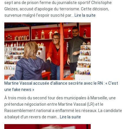
sept ans de prison ferme du journaliste sportif Christophe
Gleizes, accusé d’apologie du terrorisme. Cette décision,
:
survenue malgré l’espoir suscité par…
Lire la suite
Christophe
Gleizes
:
Les
7
ans
de
prison
confirmés
en
Martine Vassal accusée d’alliance secrète avec le RN : « C’est
Algérie
une fake news »
À trois mois du second tour des municipales à Marseille, une
prétendue négociation entre Martine Vassal (LR) et le
Rassemblement national a enflammé les réseaux. La candidate
:
a balayé d’un revers de main…
Lire la suite
Martine