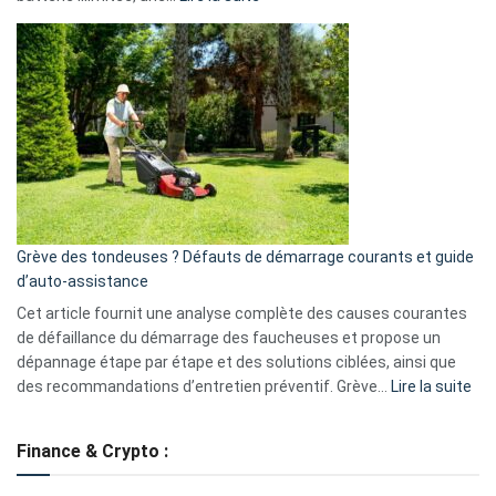
Telegram
Comment
et
choisir
GitHub
une
caméra
de
surveillance
?
5
avantages
essentiels
Grève des tondeuses ? Défauts de démarrage courants et guide
de
d’auto-assistance
la
S330
Cet article fournit une analyse complète des causes courantes
eufy
de défaillance du démarrage des faucheuses et propose un
dépannage étape par étape et des solutions ciblées, ainsi que
:
des recommandations d’entretien préventif. Grève…
Lire la suite
Grè
de
Finance & Crypto :
to
?