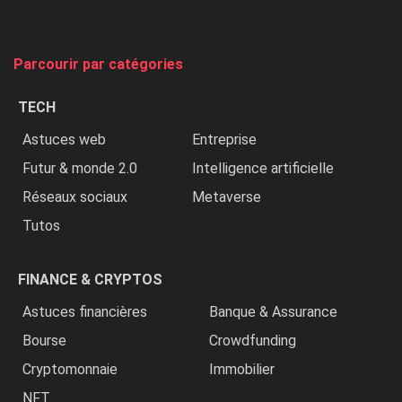
et
on
tue
Parcourir par catégories
les
chrétiens
TECH
»
Astuces web
Entreprise
Futur & monde 2.0
Intelligence artificielle
Réseaux sociaux
Metaverse
Tutos
FINANCE & CRYPTOS
Astuces financières
Banque & Assurance
Bourse
Crowdfunding
Cryptomonnaie
Immobilier
NFT