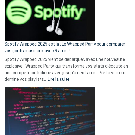
«
je
n’ai
pas
de
cash
»
Spotify Wrapped 2025 est là : Le Wrapped Party pour comparer
:
vos goûts musicaux avec 9 amis !
comment
Spotify Wrapped 2025 vient de débarquer, avec une nouveauté
Solly
explosive : Wrapped Party, qui transforme vos stats d’écoute en
change
une compétition ludique avec jusqu’à neuf amis. Prêt à voir qui
la
:
domine vos playlists…
Lire la suite
vie
Spotify
des
Wrapped
sans-
2025
abri
est
en
là
3
:
secondes
Le
Wrapped