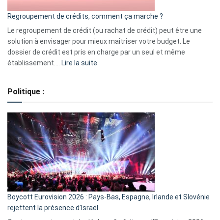
bourse
Regroupement de crédits, comment ça marche ?
pour
début
Le regroupement de crédit (ou rachat de crédit) peut être une
2023
solution à envisager pour mieux maîtriser votre budget. Le
dossier de crédit est pris en charge par un seul et même
:
établissement.…
Lire la suite
Regroupement
de
Politique :
crédits,
comment
ça
marche
?
Boycott Eurovision 2026 : Pays-Bas, Espagne, Irlande et Slovénie
rejettent la présence d’Israël