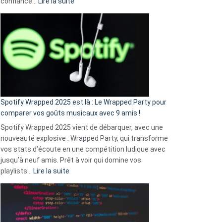
:
confiance…
Lire la suite
Fini
l’excuse
«
je
n’ai
pas
de
cash
»
Spotify Wrapped 2025 est là : Le Wrapped Party pour
:
comparer vos goûts musicaux avec 9 amis !
comment
Spotify Wrapped 2025 vient de débarquer, avec une
Solly
nouveauté explosive : Wrapped Party, qui transforme
change
vos stats d’écoute en une compétition ludique avec
la
jusqu’à neuf amis. Prêt à voir qui domine vos
vie
:
playlists…
Lire la suite
des
Spotify
sans-
Wrapped
abri
2025
en
est
3