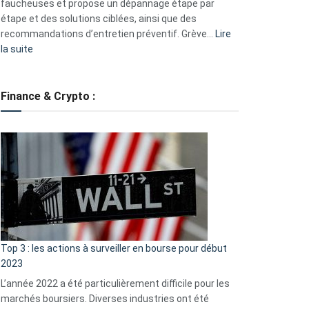
faucheuses et propose un dépannage étape par
étape et des solutions ciblées, ainsi que des
recommandations d’entretien préventif. Grève…
Lire
:
la suite
Grève
des
tondeuses
Finance & Crypto :
?
Défauts
de
démarrage
courants
et
guide
d’auto-
assistance
Top 3 : les actions à surveiller en bourse pour début
2023
L’année 2022 a été particulièrement difficile pour les
marchés boursiers. Diverses industries ont été