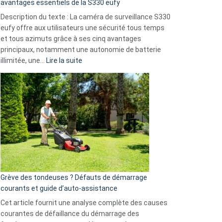
avantages essentiels de la S330 eufy
de
Description du texte : La caméra de surveillance S330
données
eufy offre aux utilisateurs une sécurité tous temps
menace
et tous azimuts grâce à ses cinq avantages
Facebook,
principaux, notamment une autonomie de batterie
Telegram
:
illimitée, une…
Lire la suite
et
Comment
GitHub
choisir
une
caméra
de
surveillance
?
5
avantages
essentiels
Grève des tondeuses ? Défauts de démarrage
de
courants et guide d’auto-assistance
la
S330
Cet article fournit une analyse complète des causes
eufy
courantes de défaillance du démarrage des