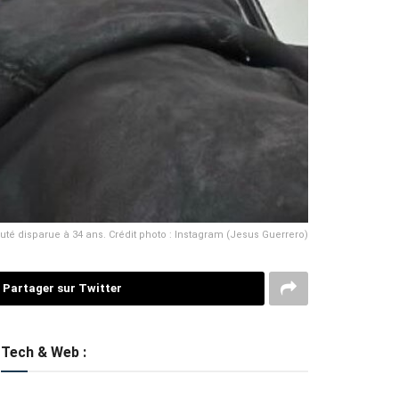
té disparue à 34 ans. Crédit photo : Instagram (Jesus Guerrero)
Partager sur Twitter
Tech & Web :