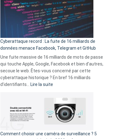
là
secondes
:
Le
Wrapped
Party
pour
Cyberattaque record : La fuite de 16 milliards de
comparer
données menace Facebook, Telegram et GitHub
vos
goûts
Une fuite massive de 16 milliards de mots de passe
musicaux
qui touche Apple, Google, Facebook et bien d’autres,
avec
secoue le web. Êtes-vous concerné par cette
9
cyberattaque historique ? En bref 16 milliards
amis
:
d’identifiants…
Lire la suite
!
Cyberattaque
record
:
La
fuite
de
16
Comment choisir une caméra de surveillance ? 5
milliards