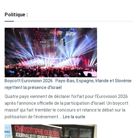
Regroupement
de
Politique :
crédits,
comment
ça
marche
?
Boycott Eurovision 2026 : Pays-Bas, Espagne, Irlande et Slovénie
rejettent la présence d’Israël
Quatre pays viennent de déclarer forfait pour l’Eurovision 2026
après l’annonce officielle de la participation d’Israël. Un boycott
massif qui fait trembler le concours et relance le débat sur la
:
politisation de l’événement.…
Lire la suite
Boycott
Eurovision
2026