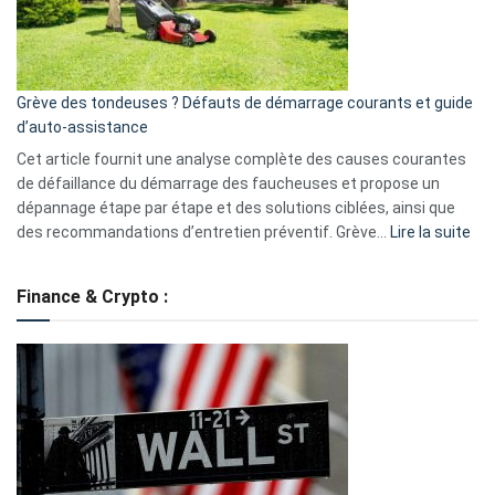
?
5
avantages
essentiels
Grève des tondeuses ? Défauts de démarrage courants et guide
de
d’auto-assistance
la
S330
Cet article fournit une analyse complète des causes courantes
eufy
de défaillance du démarrage des faucheuses et propose un
dépannage étape par étape et des solutions ciblées, ainsi que
:
des recommandations d’entretien préventif. Grève…
Lire la suite
Grè
de
Finance & Crypto :
to
?
Déf
de
dé
cou
et
gui