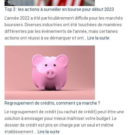
d’a
ass
Top 3 : les actions à surveiller en bourse pour début 2023
L’année 2022 a été particulièrement difficile pour les marchés
boursiers. Diverses industries ont été touchées de manières
différentes par les événements de l’année, mais certaines
:
actions ont réussi à se démarquer et ont…
Lire la suite
Top
3
:
les
actions
à
surveiller
en
bourse
Regroupement de crédits, comment ça marche ?
pour
début
Le regroupement de crédit (ou rachat de crédit) peut être une
2023
solution à envisager pour mieux maîtriser votre budget. Le
dossier de crédit est pris en charge par un seul et même
:
établissement.…
Lire la suite