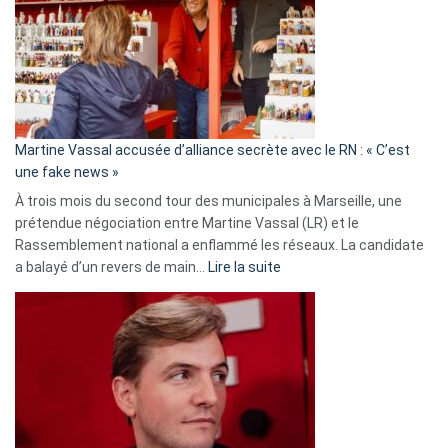
Les
7
ans
de
prison
confirmés
en
Martine Vassal accusée d’alliance secrète avec le RN : « C’est
Algérie
une fake news »
À trois mois du second tour des municipales à Marseille, une
prétendue négociation entre Martine Vassal (LR) et le
Rassemblement national a enflammé les réseaux. La candidate
:
a balayé d’un revers de main…
Lire la suite
Martine
Vassal
accusée
d’alliance
secrète
avec
le
RN