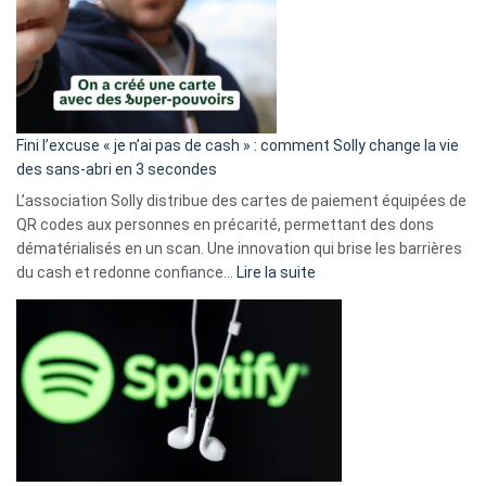
Fini l’excuse « je n’ai pas de cash » : comment Solly change la vie
des sans-abri en 3 secondes
L’association Solly distribue des cartes de paiement équipées de
QR codes aux personnes en précarité, permettant des dons
dématérialisés en un scan. Une innovation qui brise les barrières
:
du cash et redonne confiance…
Lire la suite
Fini
l’excuse
«
je
n’ai
pas
de
cash
»