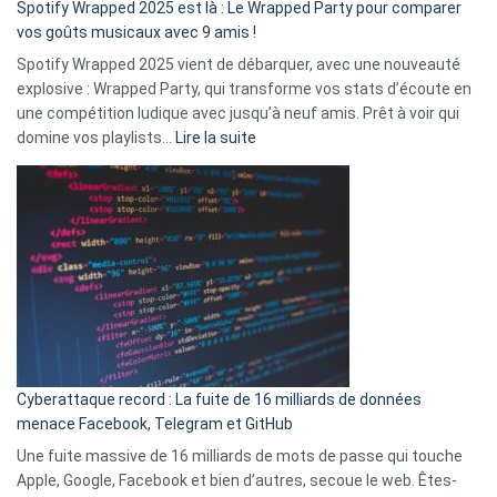
Spotify Wrapped 2025 est là : Le Wrapped Party pour comparer
:
vos goûts musicaux avec 9 amis !
comment
Spotify Wrapped 2025 vient de débarquer, avec une nouveauté
Solly
explosive : Wrapped Party, qui transforme vos stats d’écoute en
change
une compétition ludique avec jusqu’à neuf amis. Prêt à voir qui
la
:
domine vos playlists…
Lire la suite
vie
Spotify
des
Wrapped
sans-
2025
abri
est
en
là
3
:
secondes
Le
Wrapped
Party
pour
Cyberattaque record : La fuite de 16 milliards de données
comparer
menace Facebook, Telegram et GitHub
vos
goûts
Une fuite massive de 16 milliards de mots de passe qui touche
musicaux
Apple, Google, Facebook et bien d’autres, secoue le web. Êtes-