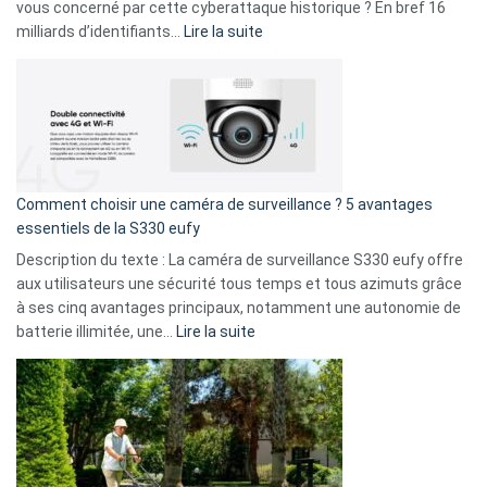
avec
vous concerné par cette cyberattaque historique ? En bref 16
9
:
milliards d’identifiants…
Lire la suite
amis
Cyberattaque
!
record
:
La
fuite
de
16
Comment choisir une caméra de surveillance ? 5 avantages
milliards
essentiels de la S330 eufy
de
Description du texte : La caméra de surveillance S330 eufy offre
données
aux utilisateurs une sécurité tous temps et tous azimuts grâce
menace
à ses cinq avantages principaux, notamment une autonomie de
Facebook,
:
batterie illimitée, une…
Lire la suite
Telegram
Comment
et
choisir
GitHub
une
caméra
de
surveillance