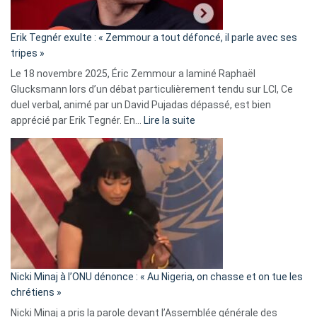
:
«
Erik Tegnér exulte : « Zemmour a tout défoncé, il parle avec ses
C’est
tripes »
une
Le 18 novembre 2025, Éric Zemmour a laminé Raphaël
fake
Glucksmann lors d’un débat particulièrement tendu sur LCI, Ce
news
duel verbal, animé par un David Pujadas dépassé, est bien
»
:
apprécié par Erik Tegnér. En…
Lire la suite
Erik
Tegnér
exulte
:
« Zemmour
a
tout
défoncé,
il
parle
Nicki Minaj à l’ONU dénonce : « Au Nigeria, on chasse et on tue les
avec
chrétiens »
ses
Nicki Minaj a pris la parole devant l’Assemblée générale des