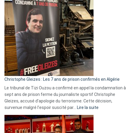
:
Pays-
Bas,
Espagne,
Irlande
et
Slovénie
rejettent
la
présence
d’Israël
Christophe Gleizes : Les 7 ans de prison confirmés en Algérie
Le tribunal de Tizi Ouzou a confirmé en appel la condamnation à
sept ans de prison ferme du journaliste sportif Christophe
Gleizes, accusé d’apologie du terrorisme. Cette décision,
:
survenue malgré l’espoir suscité par…
Lire la suite
Christophe
Gleizes
: