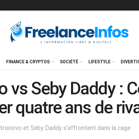
FINANCE & CRYPTOS
SOCIÉTÉ
LIFESTYLE
DIVERT
vo vs Seby Daddy : 
 quatre ans de riva
astronovo et Seby Daddy s'affrontent dans la cage