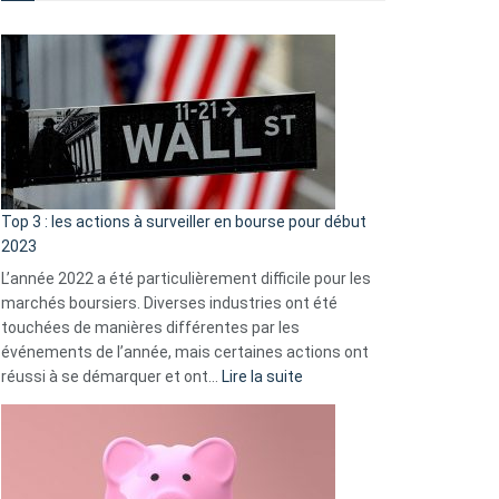
Défauts
de
démarrage
courants
et
guide
d’auto-
assistance
Top 3 : les actions à surveiller en bourse pour début
2023
L’année 2022 a été particulièrement difficile pour les
marchés boursiers. Diverses industries ont été
touchées de manières différentes par les
événements de l’année, mais certaines actions ont
:
réussi à se démarquer et ont…
Lire la suite
Top
3
:
les
actions