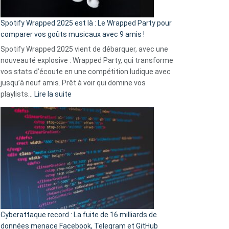
cash
»
Spotify Wrapped 2025 est là : Le Wrapped Party pour
:
comparer vos goûts musicaux avec 9 amis !
comment
Spotify Wrapped 2025 vient de débarquer, avec une
Solly
nouveauté explosive : Wrapped Party, qui transforme
change
vos stats d’écoute en une compétition ludique avec
la
jusqu’à neuf amis. Prêt à voir qui domine vos
vie
:
playlists…
Lire la suite
des
Spotify
sans-
Wrapped
abri
2025
en
est
3
là
secondes
:
Le
Wrapped
Party
pour
Cyberattaque record : La fuite de 16 milliards de
comparer
données menace Facebook, Telegram et GitHub
vos