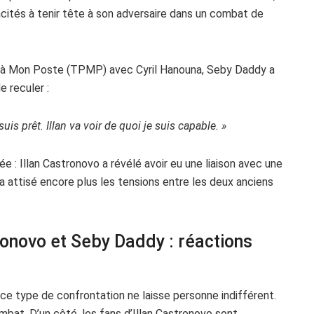
cités à tenir tête à son adversaire dans un combat de
s à Mon Poste (TPMP) avec Cyril Hanouna, Seby Daddy a
de reculer :
uis prêt. Illan va voir de quoi je suis capable. »
 : Illan Castronovo a révélé avoir eu une liaison avec une
a attisé encore plus les tensions entre les deux anciens
onovo et Seby Daddy : réactions
e type de confrontation ne laisse personne indifférent.
mbat. D’un côté, les fans d’Illan Castronovo sont