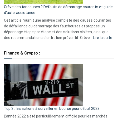
essentiels
Grève des tondeuses ? Défauts de démarrage courants et guide
de
d’auto-assistance
la
S330
Cet article fournit une analyse complète des causes courantes
eufy
de défaillance du démarrage des faucheuses et propose un
dépannage étape par étape et des solutions ciblées, ainsi que
:
des recommandations d’entretien préventif. Grève…
Lire la suite
Grè
de
Finance & Crypto :
to
?
Déf
de
dé
cou
et
gui
d’a
ass
Top 3 : les actions à surveiller en bourse pour début 2023
L’année 2022 a été particulièrement difficile pour les marchés