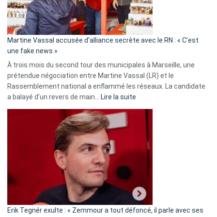
de
prison
confirmés
en
Martine Vassal accusée d’alliance secrète avec le RN : « C’est
Algérie
une fake news »
À trois mois du second tour des municipales à Marseille, une
prétendue négociation entre Martine Vassal (LR) et le
Rassemblement national a enflammé les réseaux. La candidate
:
a balayé d’un revers de main…
Lire la suite
Martine
Vassal
accusée
d’alliance
secrète
avec
le
RN
:
«
Erik Tegnér exulte : « Zemmour a tout défoncé, il parle avec ses
C’est