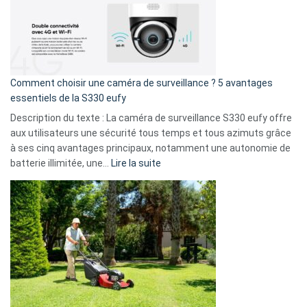
!
record
:
La
fuite
de
16
Comment choisir une caméra de surveillance ? 5 avantages
milliards
essentiels de la S330 eufy
de
Description du texte : La caméra de surveillance S330 eufy offre
données
aux utilisateurs une sécurité tous temps et tous azimuts grâce
menace
à ses cinq avantages principaux, notamment une autonomie de
Facebook,
:
batterie illimitée, une…
Lire la suite
Telegram
Comment
et
choisir
GitHub
une
caméra
de
surveillance
?
5
avantages