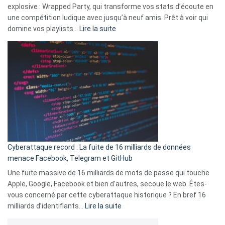
explosive : Wrapped Party, qui transforme vos stats d’écoute en
change
une compétition ludique avec jusqu’à neuf amis. Prêt à voir qui
la
:
domine vos playlists…
Lire la suite
vie
Spotify
des
Wrapped
sans-
2025
abri
est
en
là
3
:
secondes
Le
Wrapped
Party
pour
Cyberattaque record : La fuite de 16 milliards de données
comparer
menace Facebook, Telegram et GitHub
vos
goûts
Une fuite massive de 16 milliards de mots de passe qui touche
musicaux
Apple, Google, Facebook et bien d’autres, secoue le web. Êtes-
avec
vous concerné par cette cyberattaque historique ? En bref 16
9
:
milliards d’identifiants…
Lire la suite
amis
Cyberattaque