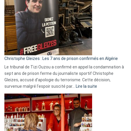
Espagne,
Irlande
et
Slovénie
rejettent
la
présence
d’Israël
Christophe Gleizes : Les 7 ans de prison confirmés en Algérie
Le tribunal de Tizi Ouzou a confirmé en appel la condamnation à
sept ans de prison ferme du journaliste sportif Christophe
Gleizes, accusé d’apologie du terrorisme. Cette décision,
:
survenue malgré l’espoir suscité par…
Lire la suite
Christophe
Gleizes
:
Les
7
ans