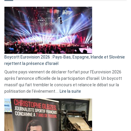
comment
ça
marche
?
Boycott Eurovision 2026 : Pays-Bas, Espagne, Irlande et Slovénie
rejettent la présence d’Israël
Quatre pays viennent de déclarer forfait pour l’Eurovision 2026
après l’annonce officielle de la participation d’Israël. Un boycott
massif qui fait trembler le concours et relance le débat sur la
:
politisation de l’événement.…
Lire la suite
Boycott
Eurovision
2026
:
Pays-
Bas,