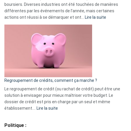
boursiers. Diverses industries ont été touchées de manières
différentes par les événements de l’année, mais certaines
:
actions ont réussi à se démarquer et ont…
Lire la suite
Top
3
:
les
actions
à
surveiller
en
bourse
Regroupement de crédits, comment ça marche ?
pour
début
Le regroupement de crédit (ou rachat de crédit) peut être une
2023
solution à envisager pour mieux maîtriser votre budget. Le
dossier de crédit est pris en charge par un seul et même
:
établissement.…
Lire la suite
Regroupement
de
Politique :
crédits,