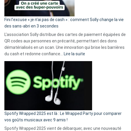
Fini l’excuse « je n’ai pas de cash » : comment Solly change la vie
des sans-abri en 3 secondes
L’association Solly distribue des cartes de paiement équipées de
QR codes aux personnes en précarité, permettant des dons
dématérialisés en un scan. Une innovation qui brise les barrières
:
du cash et redonne confiance…
Lire la suite
Fini
l’excuse
«
je
n’ai
pas
de
cash
»
Spotify Wrapped 2025 est là : Le Wrapped Party pour comparer
:
vos goûts musicaux avec 9 amis !
comment
Spotify Wrapped 2025 vient de débarquer, avec une nouveauté
Solly