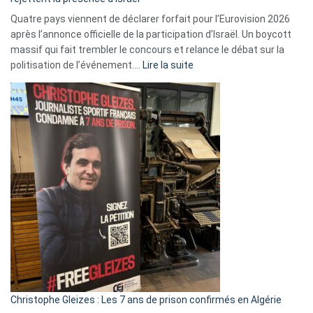
Quatre pays viennent de déclarer forfait pour l’Eurovision 2026
après l’annonce officielle de la participation d’Israël. Un boycott
massif qui fait trembler le concours et relance le débat sur la
:
politisation de l’événement.…
Lire la suite
Boycott
Eurovision
2026
:
Pays-
Bas,
Espagne,
Irlande
et
Slovénie
rejettent
la
présence
d’Israël
Christophe Gleizes : Les 7 ans de prison confirmés en Algérie