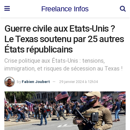
Freelance Infos
Guerre civile aux Etats-Unis ?
Le Texas soutenu par 25 autres
États républicains
Crise politique aux États-Unis : tensions,
immigration, et risques de sécession au Texas !
by
Fabien Joubert
29 janvier 2024 à 12h34