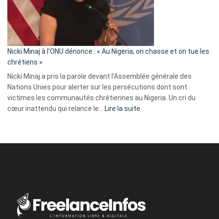
a
tout
défoncé,
il
parle
Nicki Minaj à l’ONU dénonce : « Au Nigeria, on chasse et on tue les
avec
chrétiens »
ses
Nicki Minaj a pris la parole devant l’Assemblée générale des
tripes »
Nations Unies pour alerter sur les persécutions dont sont
victimes les communautés chrétiennes au Nigeria. Un cri du
:
cœur inattendu qui relance le…
Lire la suite
Nicki
Minaj
à
l’ONU
dénonce
:
«
Au
Nigeria,
on