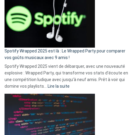
l’excuse
«
je
n’ai
pas
de
cash
»
Spotify Wrapped 2025 est là : Le Wrapped Party pour comparer
:
vos goûts musicaux avec 9 amis !
comment
Spotify Wrapped 2025 vient de débarquer, avec une nouveauté
Solly
explosive : Wrapped Party, qui transforme vos stats d’écoute en
change
une compétition ludique avec jusqu’à neuf amis. Prêt à voir qui
la
:
domine vos playlists…
Lire la suite
vie
Spotify
des
Wrapped
sans-
2025
abri
est
en
là
3
:
secondes
Le