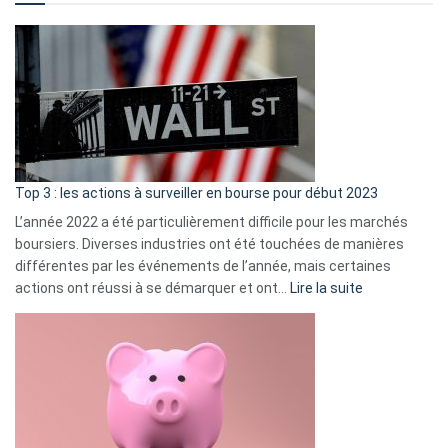
?
Déf
de
dé
cou
et
gui
d’a
ass
Top 3 : les actions à surveiller en bourse pour début 2023
L’année 2022 a été particulièrement difficile pour les marchés
boursiers. Diverses industries ont été touchées de manières
différentes par les événements de l’année, mais certaines
:
actions ont réussi à se démarquer et ont…
Lire la suite
Top
3
:
les
actions
à
surveiller