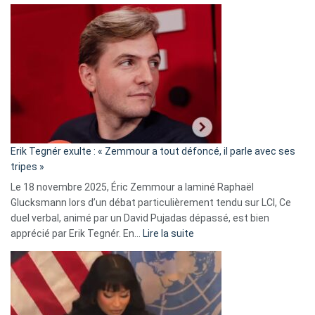
Martine
Vassal
accusée
d’alliance
secrète
avec
le
RN
:
«
Erik Tegnér exulte : « Zemmour a tout défoncé, il parle avec ses
C’est
tripes »
une
Le 18 novembre 2025, Éric Zemmour a laminé Raphaël
fake
Glucksmann lors d’un débat particulièrement tendu sur LCI, Ce
news
duel verbal, animé par un David Pujadas dépassé, est bien
»
:
apprécié par Erik Tegnér. En…
Lire la suite
Erik
Tegnér
exulte
:
« Zemmour