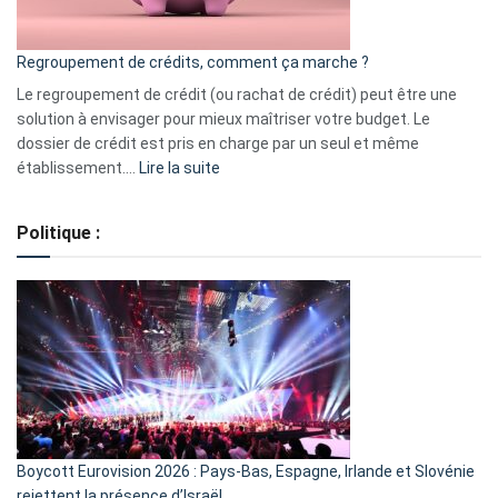
en
bourse
Regroupement de crédits, comment ça marche ?
pour
début
Le regroupement de crédit (ou rachat de crédit) peut être une
2023
solution à envisager pour mieux maîtriser votre budget. Le
dossier de crédit est pris en charge par un seul et même
:
établissement.…
Lire la suite
Regroupement
de
Politique :
crédits,
comment
ça
marche
?
Boycott Eurovision 2026 : Pays-Bas, Espagne, Irlande et Slovénie
rejettent la présence d’Israël