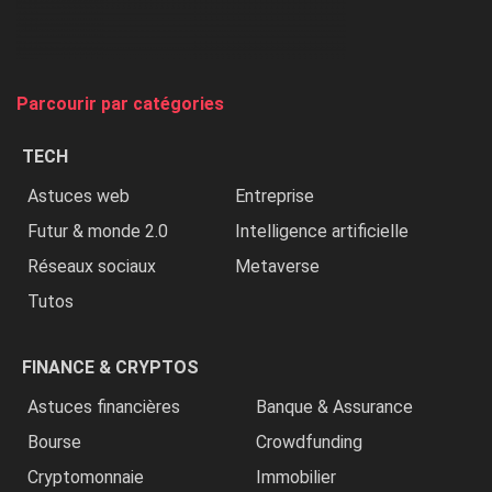
chasse
et
on
tue
Parcourir par catégories
les
chrétiens
TECH
»
Astuces web
Entreprise
Futur & monde 2.0
Intelligence artificielle
Réseaux sociaux
Metaverse
Tutos
FINANCE & CRYPTOS
Astuces financières
Banque & Assurance
Bourse
Crowdfunding
Cryptomonnaie
Immobilier