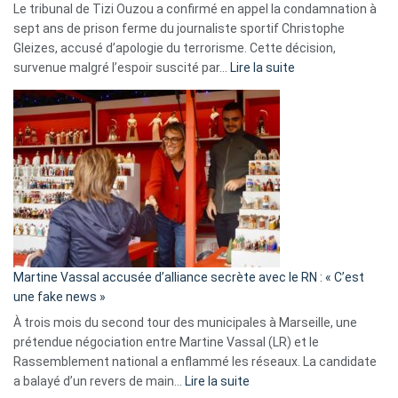
Le tribunal de Tizi Ouzou a confirmé en appel la condamnation à
sept ans de prison ferme du journaliste sportif Christophe
Gleizes, accusé d’apologie du terrorisme. Cette décision,
:
survenue malgré l’espoir suscité par…
Lire la suite
Christophe
Gleizes
:
Les
7
ans
de
prison
confirmés
en
Martine Vassal accusée d’alliance secrète avec le RN : « C’est
Algérie
une fake news »
À trois mois du second tour des municipales à Marseille, une
prétendue négociation entre Martine Vassal (LR) et le
Rassemblement national a enflammé les réseaux. La candidate
:
a balayé d’un revers de main…
Lire la suite