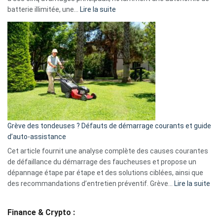
Facebook,
:
batterie illimitée, une…
Lire la suite
Telegram
Comment
et
choisir
GitHub
une
caméra
de
surveillance
?
5
avantages
essentiels
Grève des tondeuses ? Défauts de démarrage courants et guide
de
d’auto-assistance
la
S330
Cet article fournit une analyse complète des causes courantes
eufy
de défaillance du démarrage des faucheuses et propose un
dépannage étape par étape et des solutions ciblées, ainsi que
:
des recommandations d’entretien préventif. Grève…
Lire la suite
Grè
de
Finance & Crypto :
to