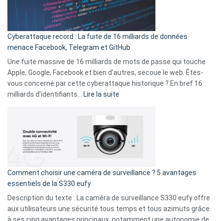
Wrapped
Party
pour
Cyberattaque record : La fuite de 16 milliards de données
comparer
menace Facebook, Telegram et GitHub
vos
goûts
Une fuite massive de 16 milliards de mots de passe qui touche
musicaux
Apple, Google, Facebook et bien d’autres, secoue le web. Êtes-
avec
vous concerné par cette cyberattaque historique ? En bref 16
9
:
milliards d’identifiants…
Lire la suite
amis
Cyberattaque
!
record
:
La
fuite
de
16
Comment choisir une caméra de surveillance ? 5 avantages
milliards
essentiels de la S330 eufy
de
Description du texte : La caméra de surveillance S330 eufy offre
données
aux utilisateurs une sécurité tous temps et tous azimuts grâce
menace
à ses cinq avantages principaux, notamment une autonomie de