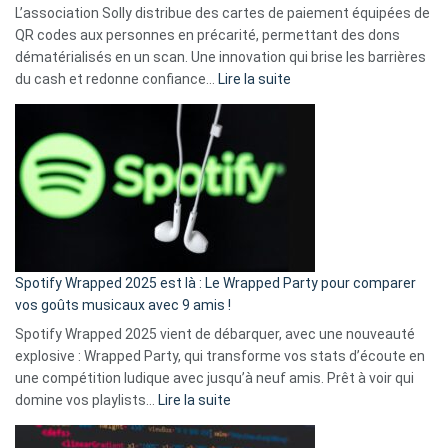
L’association Solly distribue des cartes de paiement équipées de
QR codes aux personnes en précarité, permettant des dons
dématérialisés en un scan. Une innovation qui brise les barrières
:
du cash et redonne confiance…
Lire la suite
Fini
l’excuse
«
je
n’ai
pas
de
cash
»
Spotify Wrapped 2025 est là : Le Wrapped Party pour comparer
:
vos goûts musicaux avec 9 amis !
comment
Spotify Wrapped 2025 vient de débarquer, avec une nouveauté
Solly
explosive : Wrapped Party, qui transforme vos stats d’écoute en
change
une compétition ludique avec jusqu’à neuf amis. Prêt à voir qui
la
:
domine vos playlists…
Lire la suite
vie
Spotify
des
Wrapped