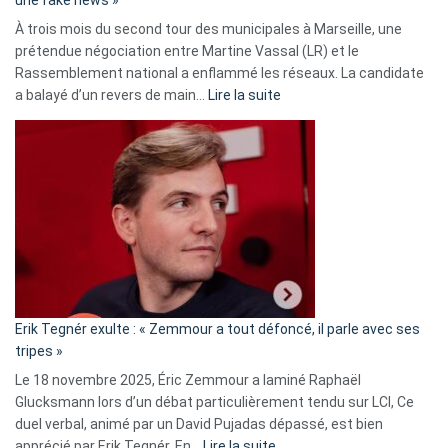
une fake news »
À trois mois du second tour des municipales à Marseille, une
prétendue négociation entre Martine Vassal (LR) et le
Rassemblement national a enflammé les réseaux. La candidate
:
a balayé d’un revers de main…
Lire la suite
Martine
Vassal
accusée
d’alliance
secrète
avec
le
RN
:
«
Erik Tegnér exulte : « Zemmour a tout défoncé, il parle avec ses
C’est
tripes »
une
Le 18 novembre 2025, Éric Zemmour a laminé Raphaël
fake
Glucksmann lors d’un débat particulièrement tendu sur LCI, Ce
news
duel verbal, animé par un David Pujadas dépassé, est bien
»
:
apprécié par Erik Tegnér. En…
Lire la suite