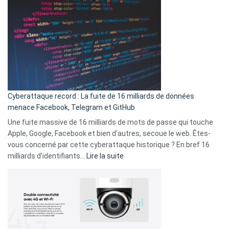
sans-
2025
abri
est
en
là
3
:
secondes
Le
Wrapped
Party
pour
Cyberattaque record : La fuite de 16 milliards de données
comparer
menace Facebook, Telegram et GitHub
vos
goûts
Une fuite massive de 16 milliards de mots de passe qui touche
musicaux
Apple, Google, Facebook et bien d’autres, secoue le web. Êtes-
avec
vous concerné par cette cyberattaque historique ? En bref 16
9
:
milliards d’identifiants…
Lire la suite
amis
Cyberattaque
!
record
:
La
fuite
de