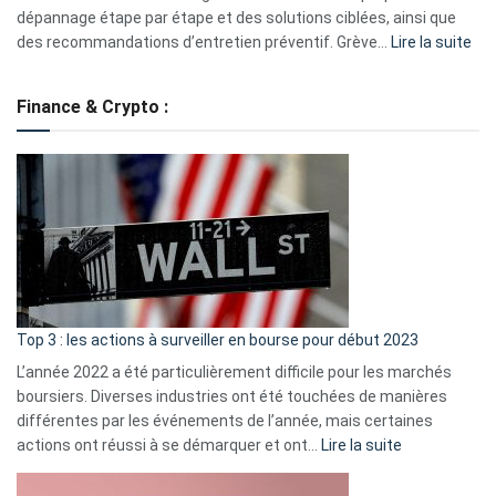
dépannage étape par étape et des solutions ciblées, ainsi que
:
des recommandations d’entretien préventif. Grève…
Lire la suite
Grè
de
Finance & Crypto :
to
?
Déf
de
dé
cou
et
gui
d’a
ass
Top 3 : les actions à surveiller en bourse pour début 2023
L’année 2022 a été particulièrement difficile pour les marchés
boursiers. Diverses industries ont été touchées de manières
différentes par les événements de l’année, mais certaines
:
actions ont réussi à se démarquer et ont…
Lire la suite
Top
3