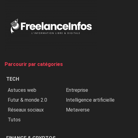
:
«
Au
Nigeria,
on
chasse
et
on
tue
Parcourir par catégories
les
chrétiens
TECH
»
Astuces web
Entreprise
Futur & monde 2.0
Intelligence artificielle
Réseaux sociaux
Metaverse
Tutos