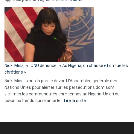
Erik
Tegnér
exulte
:
« Zemmour
a
tout
défoncé,
il
parle
Nicki Minaj à l’ONU dénonce : « Au Nigeria, on chasse et on tue les
avec
chrétiens »
ses
Nicki Minaj a pris la parole devant l’Assemblée générale des
tripes »
Nations Unies pour alerter sur les persécutions dont sont
victimes les communautés chrétiennes au Nigeria. Un cri du
:
cœur inattendu qui relance le…
Lire la suite
Nicki
Minaj
à
l’ONU
dénonce