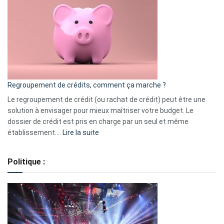
:
les
actions
à
surveiller
en
bourse
Regroupement de crédits, comment ça marche ?
pour
début
Le regroupement de crédit (ou rachat de crédit) peut être une
2023
solution à envisager pour mieux maîtriser votre budget. Le
dossier de crédit est pris en charge par un seul et même
:
établissement.…
Lire la suite
Regroupement
de
Politique :
crédits,
comment
ça
marche
?