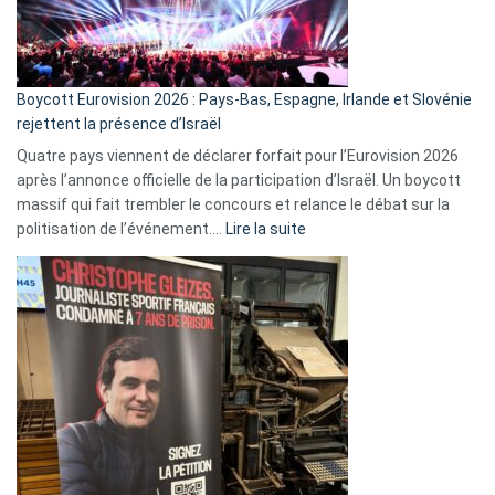
Boycott Eurovision 2026 : Pays-Bas, Espagne, Irlande et Slovénie
rejettent la présence d’Israël
Quatre pays viennent de déclarer forfait pour l’Eurovision 2026
après l’annonce officielle de la participation d’Israël. Un boycott
massif qui fait trembler le concours et relance le débat sur la
:
politisation de l’événement.…
Lire la suite
Boycott
Eurovision
2026
:
Pays-
Bas,
Espagne,
Irlande
et
Slovénie