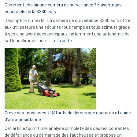
16
Comment choisir une caméra de surveillance ? 5 avantages
milliards
essentiels de la S330 eufy
de
Description du texte : La caméra de surveillance S330 eufy offre
données
aux utilisateurs une sécurité tous temps et tous azimuts grâce
menace
à ses cinq avantages principaux, notamment une autonomie de
Facebook,
:
batterie illimitée, une…
Lire la suite
Telegram
Comment
et
choisir
GitHub
une
caméra
de
surveillance
?
5
avantages
essentiels
Grève des tondeuses ? Défauts de démarrage courants et guide
de
d’auto-assistance
la
S330
Cet article fournit une analyse complète des causes courantes
eufy
de défaillance du démarrage des faucheuses et propose un