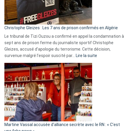
rejettent
la
présence
d’Israël
Christophe Gleizes : Les 7 ans de prison confirmés en Algérie
Le tribunal de Tizi Ouzou a confirmé en appel la condamnation à
sept ans de prison ferme du journaliste sportif Christophe
Gleizes, accusé d’apologie du terrorisme. Cette décision,
:
survenue malgré l’espoir suscité par…
Lire la suite
Christophe
Gleizes
:
Les
7
ans
de
prison
confirmés
en
Martine Vassal accusée d’alliance secrète avec le RN : « C’est
Algérie