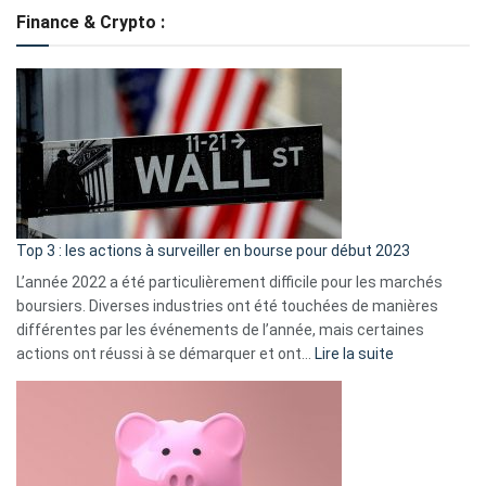
de
Finance & Crypto :
to
?
Déf
de
dé
cou
et
gui
d’a
ass
Top 3 : les actions à surveiller en bourse pour début 2023
L’année 2022 a été particulièrement difficile pour les marchés
boursiers. Diverses industries ont été touchées de manières
différentes par les événements de l’année, mais certaines
:
actions ont réussi à se démarquer et ont…
Lire la suite
Top
3
:
les
actions