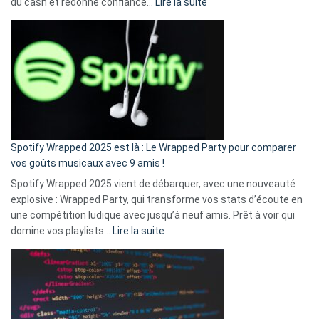
:
du cash et redonne confiance…
Lire la suite
Fini
l’excuse
«
je
n’ai
pas
de
cash
»
Spotify Wrapped 2025 est là : Le Wrapped Party pour comparer
:
vos goûts musicaux avec 9 amis !
comment
Spotify Wrapped 2025 vient de débarquer, avec une nouveauté
Solly
explosive : Wrapped Party, qui transforme vos stats d’écoute en
change
une compétition ludique avec jusqu’à neuf amis. Prêt à voir qui
la
:
domine vos playlists…
Lire la suite
vie
Spotify
des
Wrapped
sans-
2025
abri
est
en
là
3