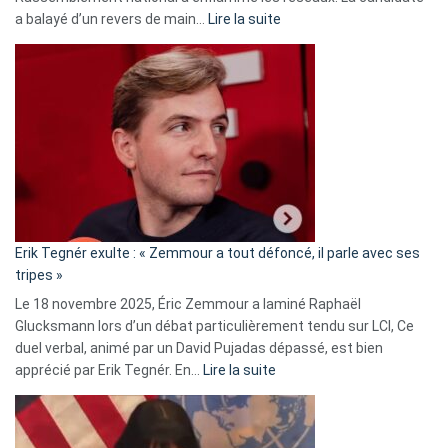
:
a balayé d’un revers de main…
Lire la suite
Martine
Vassal
accusée
d’alliance
secrète
avec
le
RN
:
«
Erik Tegnér exulte : « Zemmour a tout défoncé, il parle avec ses
C’est
tripes »
une
Le 18 novembre 2025, Éric Zemmour a laminé Raphaël
fake
Glucksmann lors d’un débat particulièrement tendu sur LCI, Ce
news
duel verbal, animé par un David Pujadas dépassé, est bien
»
:
apprécié par Erik Tegnér. En…
Lire la suite
Erik
Tegnér
exulte