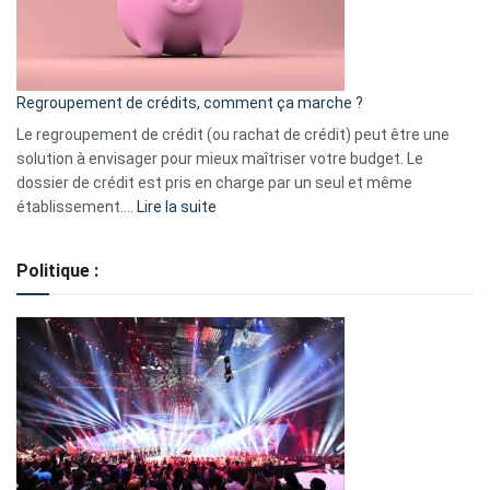
à
surveiller
en
bourse
Regroupement de crédits, comment ça marche ?
pour
début
Le regroupement de crédit (ou rachat de crédit) peut être une
2023
solution à envisager pour mieux maîtriser votre budget. Le
dossier de crédit est pris en charge par un seul et même
:
établissement.…
Lire la suite
Regroupement
de
Politique :
crédits,
comment
ça
marche
?