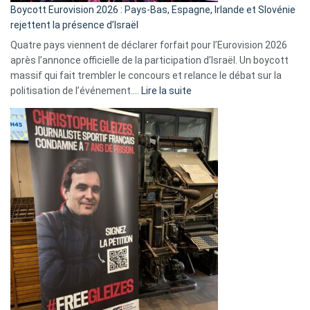
Boycott Eurovision 2026 : Pays-Bas, Espagne, Irlande et Slovénie
rejettent la présence d’Israël
Quatre pays viennent de déclarer forfait pour l’Eurovision 2026
après l’annonce officielle de la participation d’Israël. Un boycott
massif qui fait trembler le concours et relance le débat sur la
:
politisation de l’événement.…
Lire la suite
Boycott
Eurovision
2026
:
Pays-
Bas,
Espagne,
Irlande
et
Slovénie
rejettent
la
présence
d’Israël