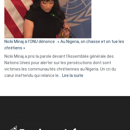
:
« Zemmour
a
tout
défoncé,
il
parle
Nicki Minaj à l’ONU dénonce : « Au Nigeria, on chasse et on tue les
avec
chrétiens »
ses
Nicki Minaj a pris la parole devant l’Assemblée générale des
tripes »
Nations Unies pour alerter sur les persécutions dont sont
victimes les communautés chrétiennes au Nigeria. Un cri du
:
cœur inattendu qui relance le…
Lire la suite
Nicki
Minaj
à
l’ONU
dénonce
:
«
Au