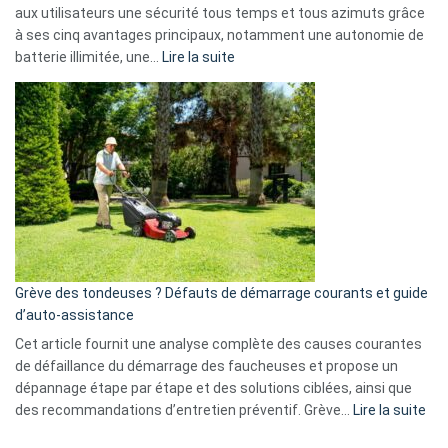
aux utilisateurs une sécurité tous temps et tous azimuts grâce
menace
à ses cinq avantages principaux, notamment une autonomie de
Facebook,
:
batterie illimitée, une…
Lire la suite
Telegram
Comment
et
choisir
GitHub
une
caméra
de
surveillance
?
5
avantages
essentiels
Grève des tondeuses ? Défauts de démarrage courants et guide
de
d’auto-assistance
la
S330
Cet article fournit une analyse complète des causes courantes
eufy
de défaillance du démarrage des faucheuses et propose un
dépannage étape par étape et des solutions ciblées, ainsi que
:
des recommandations d’entretien préventif. Grève…
Lire la suite
Grè