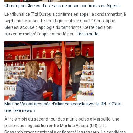
Christophe Gleizes : Les 7 ans de prison confirmés en Algérie
Le tribunal de Tizi Ouzou a confirmé en appel la condamnation à
sept ans de prison ferme du journaliste sportif Christophe
Gleizes, accusé d’apologie du terrorisme. Cette décision,
:
survenue malgré l’espoir suscité par…
Lire la suite
Christophe
Gleizes
:
Les
7
ans
de
prison
confirmés
en
Martine Vassal accusée d’alliance secrète avec le RN : « C’est
Algérie
une fake news »
À trois mois du second tour des municipales à Marseille, une
prétendue négociation entre Martine Vassal (LR) et le
Rassemblement national a enflammé les réseaux. La candidate