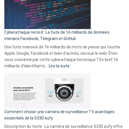
:
secondes
Le
Wrapped
Party
pour
Cyberattaque record : La fuite de 16 milliards de données
comparer
menace Facebook, Telegram et GitHub
vos
goûts
Une fuite massive de 16 milliards de mots de passe qui touche
musicaux
Apple, Google, Facebook et bien d’autres, secoue le web. Êtes-
avec
vous concerné par cette cyberattaque historique ? En bref 16
9
:
milliards d’identifiants…
Lire la suite
amis
Cyberattaque
!
record
:
La
fuite
de
16
Comment choisir une caméra de surveillance ? 5 avantages
milliards
essentiels de la S330 eufy
de
Description du texte : La caméra de surveillance S330 eufy offre
données