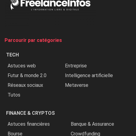
Nigeria,
on
chasse
et
on
tue
Parcourir par catégories
les
chrétiens
TECH
»
Astuces web
Entreprise
Futur & monde 2.0
Intelligence artificielle
Réseaux sociaux
Metaverse
Tutos
FINANCE & CRYPTOS
Astuces financières
Banque & Assurance
Bourse
Crowdfunding