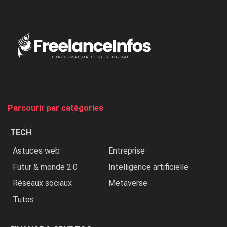
dénonce
:
«
Au
Nigeria,
on
chasse
et
on
tue
Parcourir par catégories
les
chrétiens
TECH
»
Astuces web
Entreprise
Futur & monde 2.0
Intelligence artificielle
Réseaux sociaux
Metaverse
Tutos