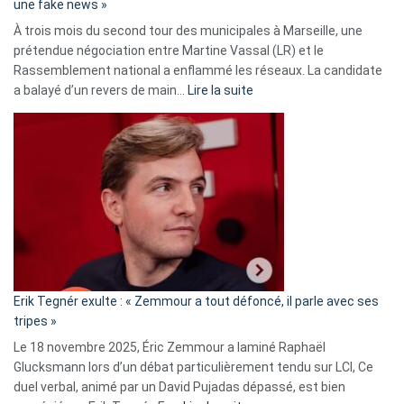
une fake news »
À trois mois du second tour des municipales à Marseille, une
prétendue négociation entre Martine Vassal (LR) et le
Rassemblement national a enflammé les réseaux. La candidate
:
a balayé d’un revers de main…
Lire la suite
Martine
Vassal
accusée
d’alliance
secrète
avec
le
RN
:
«
Erik Tegnér exulte : « Zemmour a tout défoncé, il parle avec ses
C’est
tripes »
une
Le 18 novembre 2025, Éric Zemmour a laminé Raphaël
fake
Glucksmann lors d’un débat particulièrement tendu sur LCI, Ce
news
duel verbal, animé par un David Pujadas dépassé, est bien
»