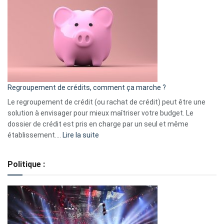
3
:
les
actions
à
surveiller
en
bourse
Regroupement de crédits, comment ça marche ?
pour
début
Le regroupement de crédit (ou rachat de crédit) peut être une
2023
solution à envisager pour mieux maîtriser votre budget. Le
dossier de crédit est pris en charge par un seul et même
:
établissement.…
Lire la suite
Regroupement
de
Politique :
crédits,
comment
ça
marche
?