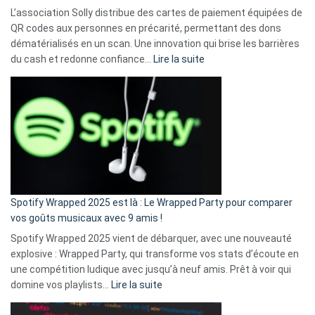
L’association Solly distribue des cartes de paiement équipées de
QR codes aux personnes en précarité, permettant des dons
dématérialisés en un scan. Une innovation qui brise les barrières
:
du cash et redonne confiance…
Lire la suite
Fini
l’excuse
«
je
n’ai
pas
de
cash
»
Spotify Wrapped 2025 est là : Le Wrapped Party pour comparer
:
vos goûts musicaux avec 9 amis !
comment
Spotify Wrapped 2025 vient de débarquer, avec une nouveauté
Solly
explosive : Wrapped Party, qui transforme vos stats d’écoute en
change
une compétition ludique avec jusqu’à neuf amis. Prêt à voir qui
la
:
domine vos playlists…
Lire la suite
vie
Spotify
des