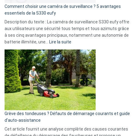
16
Comment choisir une caméra de surveillance ? 5 avantages
milliards
essentiels de la S330 eufy
de
Description du texte : La caméra de surveillance S330 eufy offre
données
aux utilisateurs une sécurité tous temps et tous azimuts grâce
menace
à ses cinq avantages principaux, notamment une autonomie de
Facebook,
:
batterie illimitée, une…
Lire la suite
Telegram
Comment
et
choisir
GitHub
une
caméra
de
surveillance
?
5
avantages
essentiels
Grève des tondeuses ? Défauts de démarrage courants et guide
de
d’auto-assistance
la
S330
Cet article fournit une analyse complète des causes courantes
eufy
de défaillance du démarrage des faucheuses et propose un