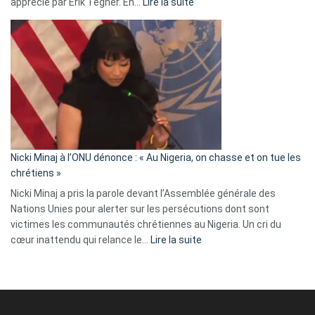
:
apprécié par Erik Tegnér. En…
Lire la suite
Erik
Tegnér
exulte
:
« Zemmour
a
tout
défoncé,
il
parle
Nicki Minaj à l’ONU dénonce : « Au Nigeria, on chasse et on tue les
avec
chrétiens »
ses
Nicki Minaj a pris la parole devant l’Assemblée générale des
tripes »
Nations Unies pour alerter sur les persécutions dont sont
victimes les communautés chrétiennes au Nigeria. Un cri du
:
cœur inattendu qui relance le…
Lire la suite
Nicki
Minaj
à
l’ONU