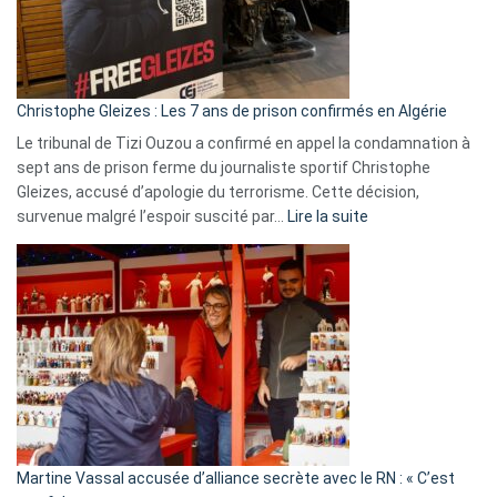
rejettent
la
présence
d’Israël
Christophe Gleizes : Les 7 ans de prison confirmés en Algérie
Le tribunal de Tizi Ouzou a confirmé en appel la condamnation à
sept ans de prison ferme du journaliste sportif Christophe
Gleizes, accusé d’apologie du terrorisme. Cette décision,
:
survenue malgré l’espoir suscité par…
Lire la suite
Christophe
Gleizes
:
Les
7
ans
de
prison
confirmés
en
Martine Vassal accusée d’alliance secrète avec le RN : « C’est
Algérie