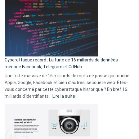
Wrapped
sans-
2025
abri
est
en
là
3
:
secondes
Le
Wrapped
Party
pour
Cyberattaque record : La fuite de 16 milliards de données
comparer
menace Facebook, Telegram et GitHub
vos
goûts
Une fuite massive de 16 milliards de mots de passe qui touche
musicaux
Apple, Google, Facebook et bien d’autres, secoue le web. Êtes-
avec
vous concerné par cette cyberattaque historique ? En bref 16
9
:
milliards d’identifiants…
Lire la suite
amis
Cyberattaque
!
record
:
La
fuite
de