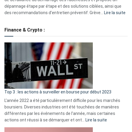
dépannage étape par étape et des solutions ciblées, ainsi que
:
des recommandations d’entretien préventif. Grève…
Lire la suite
Grè
de
Finance & Crypto :
to
?
Déf
de
dé
cou
et
gui
d’a
ass
Top 3 : les actions à surveiller en bourse pour début 2023
L’année 2022 a été particulièrement difficile pour les marchés
boursiers. Diverses industries ont été touchées de manières
différentes par les événements de l’année, mais certaines
:
actions ont réussi à se démarquer et ont…
Lire la suite
Top