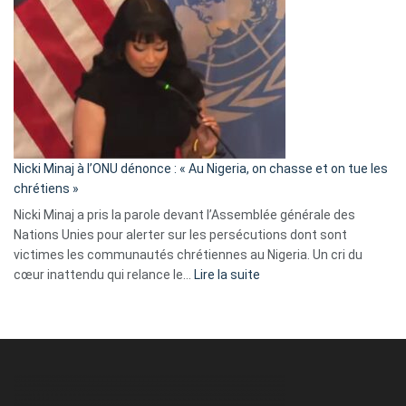
Tegnér
exulte
:
« Zemmour
a
tout
défoncé,
il
parle
Nicki Minaj à l’ONU dénonce : « Au Nigeria, on chasse et on tue les
avec
chrétiens »
ses
Nicki Minaj a pris la parole devant l’Assemblée générale des
tripes »
Nations Unies pour alerter sur les persécutions dont sont
victimes les communautés chrétiennes au Nigeria. Un cri du
:
cœur inattendu qui relance le…
Lire la suite
Nicki
Minaj
à
l’ONU
dénonce
: