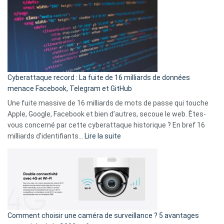
est
en
là
3
:
secondes
Le
Wrapped
Party
pour
Cyberattaque record : La fuite de 16 milliards de données
comparer
menace Facebook, Telegram et GitHub
vos
goûts
Une fuite massive de 16 milliards de mots de passe qui touche
musicaux
Apple, Google, Facebook et bien d’autres, secoue le web. Êtes-
avec
vous concerné par cette cyberattaque historique ? En bref 16
9
:
milliards d’identifiants…
Lire la suite
amis
Cyberattaque
!
record
:
La
fuite
de
16
Comment choisir une caméra de surveillance ? 5 avantages
milliards