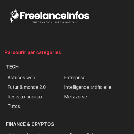
«
Au
Nigeria,
on
chasse
et
on
tue
Parcourir par catégories
les
chrétiens
TECH
»
Astuces web
Entreprise
Futur & monde 2.0
Intelligence artificielle
Réseaux sociaux
Metaverse
Tutos
FINANCE & CRYPTOS