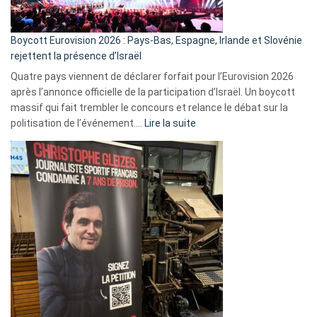
Boycott Eurovision 2026 : Pays-Bas, Espagne, Irlande et Slovénie
rejettent la présence d’Israël
Quatre pays viennent de déclarer forfait pour l’Eurovision 2026
après l’annonce officielle de la participation d’Israël. Un boycott
massif qui fait trembler le concours et relance le débat sur la
:
politisation de l’événement.…
Lire la suite
Boycott
Eurovision
2026
:
Pays-
Bas,
Espagne,
Irlande
et
Slovénie
rejettent
la