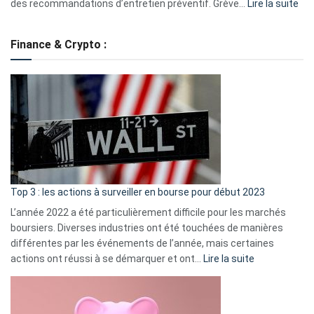
:
des recommandations d’entretien préventif. Grève…
Lire la suite
Grè
de
Finance & Crypto :
to
?
Déf
de
dé
cou
et
gui
d’a
ass
Top 3 : les actions à surveiller en bourse pour début 2023
L’année 2022 a été particulièrement difficile pour les marchés
boursiers. Diverses industries ont été touchées de manières
différentes par les événements de l’année, mais certaines
:
actions ont réussi à se démarquer et ont…
Lire la suite
Top
3
: