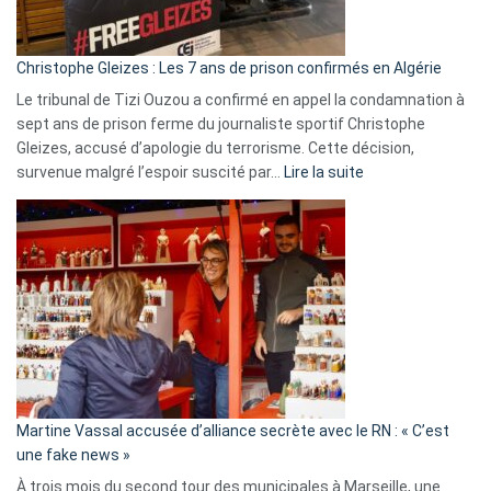
présence
d’Israël
Christophe Gleizes : Les 7 ans de prison confirmés en Algérie
Le tribunal de Tizi Ouzou a confirmé en appel la condamnation à
sept ans de prison ferme du journaliste sportif Christophe
Gleizes, accusé d’apologie du terrorisme. Cette décision,
:
survenue malgré l’espoir suscité par…
Lire la suite
Christophe
Gleizes
:
Les
7
ans
de
prison
confirmés
en
Martine Vassal accusée d’alliance secrète avec le RN : « C’est
Algérie
une fake news »
À trois mois du second tour des municipales à Marseille, une