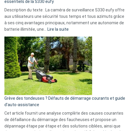
essentiels de la S330 eufy
de
Description du texte : La caméra de surveillance S330 eufy offre
données
aux utilisateurs une sécurité tous temps et tous azimuts grâce
menace
à ses cinq avantages principaux, notamment une autonomie de
Facebook,
:
batterie illimitée, une…
Lire la suite
Telegram
Comment
et
choisir
GitHub
une
caméra
de
surveillance
?
5
avantages
essentiels
Grève des tondeuses ? Défauts de démarrage courants et guide
de
d’auto-assistance
la
S330
Cet article fournit une analyse complète des causes courantes
eufy
de défaillance du démarrage des faucheuses et propose un
dépannage étape par étape et des solutions ciblées, ainsi que