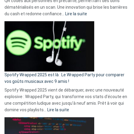
QR codes aux personnes en précarité, permettant des dons
dématérialisés en un scan. Une innovation qui brise les barrières
:
du cash et redonne confiance…
Lire la suite
Fini
l’excuse
«
je
n’ai
pas
de
cash
»
Spotify Wrapped 2025 est là : Le Wrapped Party pour comparer
:
vos goûts musicaux avec 9 amis !
comment
Spotify Wrapped 2025 vient de débarquer, avec une nouveauté
Solly
explosive : Wrapped Party, qui transforme vos stats d’écoute en
change
une compétition ludique avec jusqu’à neuf amis. Prêt à voir qui
la
:
domine vos playlists…
Lire la suite
vie
Spotify
des
Wrapped
sans-
2025
abri