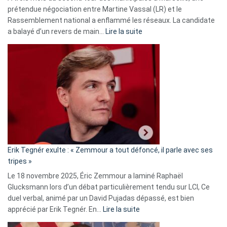
prétendue négociation entre Martine Vassal (LR) et le
Rassemblement national a enflammé les réseaux. La candidate
:
a balayé d’un revers de main…
Lire la suite
Martine
Vassal
accusée
d’alliance
secrète
avec
le
RN
:
«
Erik Tegnér exulte : « Zemmour a tout défoncé, il parle avec ses
C’est
tripes »
une
Le 18 novembre 2025, Éric Zemmour a laminé Raphaël
fake
Glucksmann lors d’un débat particulièrement tendu sur LCI, Ce
news
duel verbal, animé par un David Pujadas dépassé, est bien
»
:
apprécié par Erik Tegnér. En…
Lire la suite
Erik