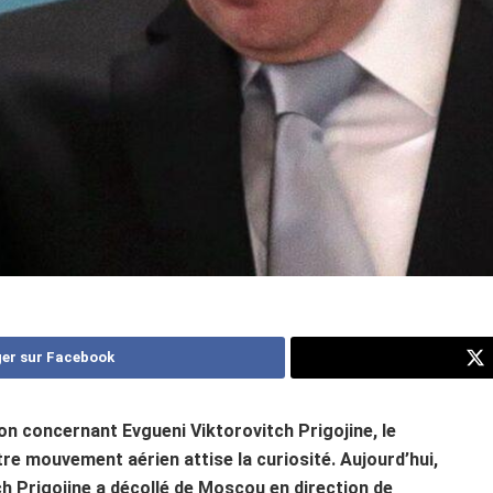
er sur Facebook
on concernant Evgueni Viktorovitch Prigojine, le
re mouvement aérien attise la curiosité. Aujourd’hui,
h Prigojine a décollé de Moscou en direction de