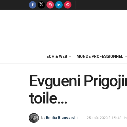
TECH & WEB
MONDE PROFESSIONNEL
Evgueni Prigoji
toile…
by
Emilia Biancarelli
25 août 2023 à 16h48
in