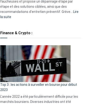
faucheuses et propose un dépannage étape par
étape et des solutions ciblées, ainsi que des
recommandations d’entretien préventif. Grève…
Lire
:
la suite
Grève
des
tondeuses
Finance & Crypto :
?
Défauts
de
démarrage
courants
et
guide
d’auto-
assistance
Top 3 : les actions à surveiller en bourse pour début
2023
L’année 2022 a été particulièrement difficile pour les
marchés boursiers. Diverses industries ont été