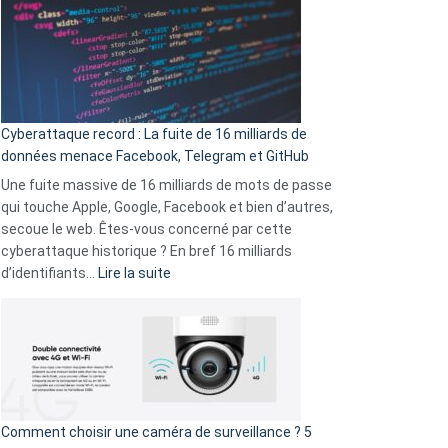
là
secondes
:
Le
Wrapped
Party
pour
Cyberattaque record : La fuite de 16 milliards de
comparer
données menace Facebook, Telegram et GitHub
vos
goûts
Une fuite massive de 16 milliards de mots de passe
musicaux
qui touche Apple, Google, Facebook et bien d’autres,
avec
secoue le web. Êtes-vous concerné par cette
9
cyberattaque historique ? En bref 16 milliards
amis
:
d’identifiants…
Lire la suite
!
Cyberattaque
record
:
La
fuite
de
16
Comment choisir une caméra de surveillance ? 5