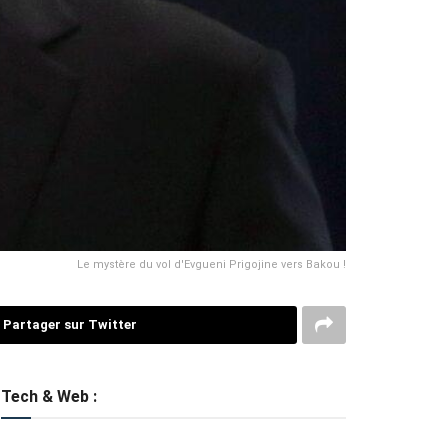
Le mystère du vol d'Evgueni Prigojine vers Bakou !
Partager sur Twitter
Tech & Web :