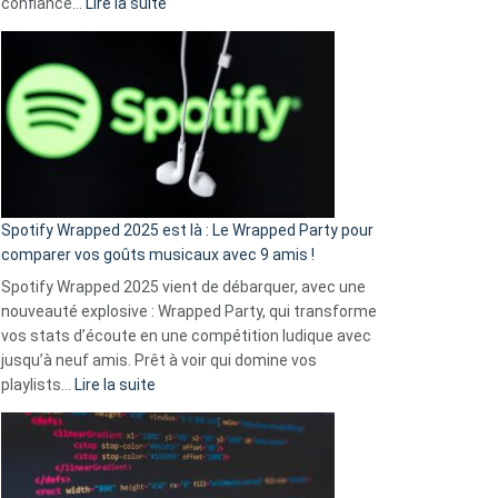
:
confiance…
Lire la suite
Fini
l’excuse
«
je
n’ai
pas
de
cash
»
Spotify Wrapped 2025 est là : Le Wrapped Party pour
:
comparer vos goûts musicaux avec 9 amis !
comment
Spotify Wrapped 2025 vient de débarquer, avec une
Solly
nouveauté explosive : Wrapped Party, qui transforme
change
vos stats d’écoute en une compétition ludique avec
la
jusqu’à neuf amis. Prêt à voir qui domine vos
vie
:
playlists…
Lire la suite
des
Spotify
sans-
Wrapped
abri
2025
en
est
3