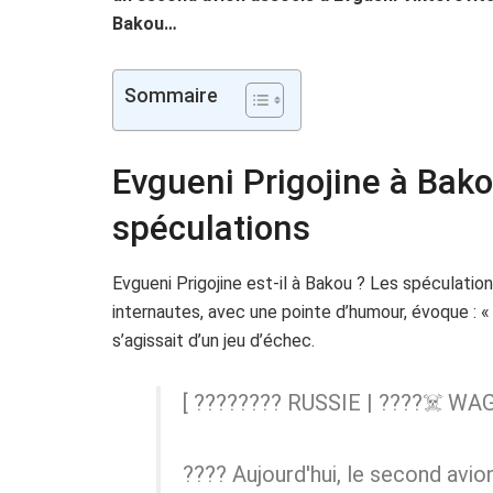
Bakou…
Sommaire
Evgueni Prigojine à Bak
spéculations
Evgueni Prigojine est-il à Bakou ? Les spéculation
internautes, avec une pointe d’humour, évoque : « 
s’agissait d’un jeu d’échec.
[ ???????? RUSSIE | ????‍☠️ WA
???? Aujourd'hui, le second avio