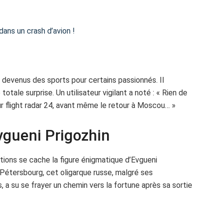
dans un crash d’avion !
nt devenus des sports pour certains passionnés. Il
otale surprise. Un utilisateur vigilant a noté : « Rien de
ur flight radar 24, avant même le retour à Moscou… »
vgueni Prigozhin
ions se cache la figure énigmatique d’Evgueni
t-Pétersbourg, cet oligarque russe, malgré ses
a su se frayer un chemin vers la fortune après sa sortie