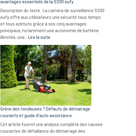
milliards
avantages essentiels de la S330 eufy
de
Description du texte : La caméra de surveillance S330
données
eufy offre aux utilisateurs une sécurité tous temps
menace
et tous azimuts grâce à ses cinq avantages
Facebook,
principaux, notamment une autonomie de batterie
Telegram
:
illimitée, une…
Lire la suite
et
Comment
GitHub
choisir
une
caméra
de
surveillance
?
5
avantages
essentiels
Grève des tondeuses ? Défauts de démarrage
de
courants et guide d’auto-assistance
la
S330
Cet article fournit une analyse complète des causes
eufy
courantes de défaillance du démarrage des