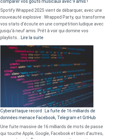
comparer vos goûts musicaux avec 9 amis !
comment
Spotify Wrapped 2025 vient de débarquer, avec une
Solly
nouveauté explosive : Wrapped Party, qui transforme
change
vos stats d’écoute en une compétition ludique avec
la
jusqu’à neuf amis. Prêt à voir qui domine vos
vie
:
playlists…
Lire la suite
des
Spotify
sans-
Wrapped
abri
2025
en
est
3
là
secondes
:
Le
Wrapped
Party
pour
Cyberattaque record : La fuite de 16 milliards de
comparer
données menace Facebook, Telegram et GitHub
vos
goûts
Une fuite massive de 16 milliards de mots de passe
musicaux
qui touche Apple, Google, Facebook et bien d’autres,