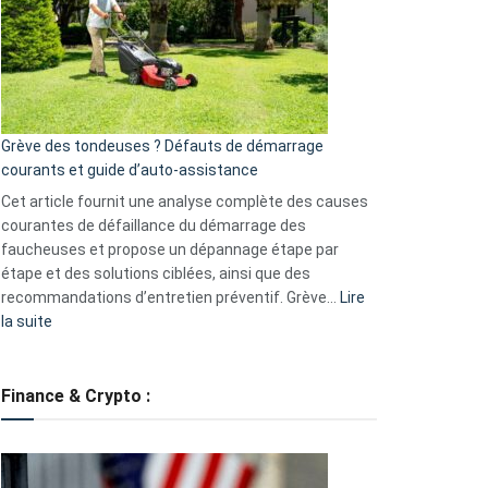
de
surveillance
?
5
avantages
essentiels
Grève des tondeuses ? Défauts de démarrage
de
courants et guide d’auto-assistance
la
S330
Cet article fournit une analyse complète des causes
eufy
courantes de défaillance du démarrage des
faucheuses et propose un dépannage étape par
étape et des solutions ciblées, ainsi que des
recommandations d’entretien préventif. Grève…
Lire
:
la suite
Grève
des
tondeuses
Finance & Crypto :
?
Défauts
de