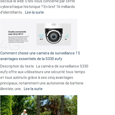
avec
secoue le web. Êtes-vous concerné par cette
9
cyberattaque historique ? En bref 16 milliards
amis
:
d’identifiants…
Lire la suite
!
Cyberattaque
record
:
La
fuite
de
16
Comment choisir une caméra de surveillance ? 5
milliards
avantages essentiels de la S330 eufy
de
Description du texte : La caméra de surveillance S330
données
eufy offre aux utilisateurs une sécurité tous temps
menace
et tous azimuts grâce à ses cinq avantages
Facebook,
principaux, notamment une autonomie de batterie
Telegram
:
illimitée, une…
Lire la suite
et
Comment
GitHub
choisir
une
caméra