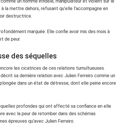
n comme un homme infidèle, manipulateur et violent sur le
as à la mettre dehors, refusant qu’elle l’accompagne en
oir destructrice.
’a profondément marquée. Elle confie avoir mis des mois à
et de peur.
isse des séquelles
ncore les cicatrices de ces relations tumultueuses.
 décrit sa dernière relation avec Julien Ferreiro comme un
a plongée dans un état de détresse, dont elle peine encore
quelles profondes qui ont affecté sa confiance en elle
ncore avec la peur de retomber dans des schémas
mes épreuves qu’avec Julien Ferreiro.