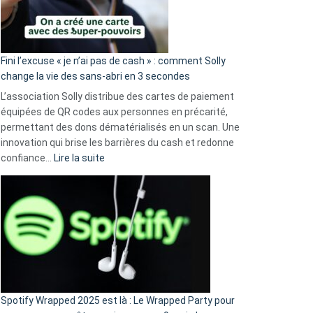
Fini l’excuse « je n’ai pas de cash » : comment Solly
change la vie des sans-abri en 3 secondes
L’association Solly distribue des cartes de paiement
équipées de QR codes aux personnes en précarité,
permettant des dons dématérialisés en un scan. Une
innovation qui brise les barrières du cash et redonne
:
confiance…
Lire la suite
Fini
l’excuse
«
je
n’ai
pas
de
cash
»
Spotify Wrapped 2025 est là : Le Wrapped Party pour
: