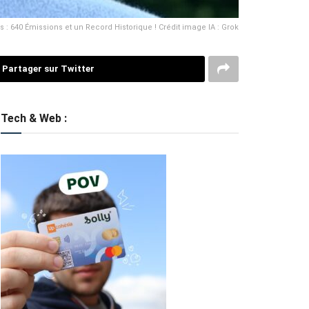
s : 640 Émissions et un Record Historique ! Crédit image IA : Grok
Partager sur Twitter
Tech & Web :