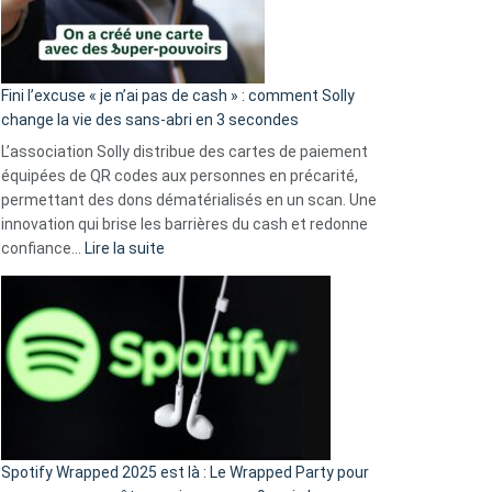
Fini l’excuse « je n’ai pas de cash » : comment Solly
change la vie des sans-abri en 3 secondes
L’association Solly distribue des cartes de paiement
équipées de QR codes aux personnes en précarité,
permettant des dons dématérialisés en un scan. Une
innovation qui brise les barrières du cash et redonne
:
confiance…
Lire la suite
Fini
l’excuse
«
je
n’ai
pas
de
cash
»
Spotify Wrapped 2025 est là : Le Wrapped Party pour
: