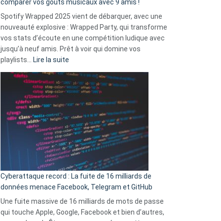
comparer vos goûts musicaux avec 9 amis !
comment
Spotify Wrapped 2025 vient de débarquer, avec une
Solly
nouveauté explosive : Wrapped Party, qui transforme
change
vos stats d’écoute en une compétition ludique avec
la
jusqu’à neuf amis. Prêt à voir qui domine vos
vie
:
playlists…
Lire la suite
des
Spotify
sans-
Wrapped
abri
2025
en
est
3
là
secondes
:
Le
Wrapped
Party
pour
Cyberattaque record : La fuite de 16 milliards de
comparer
données menace Facebook, Telegram et GitHub
vos
goûts
Une fuite massive de 16 milliards de mots de passe
musicaux
qui touche Apple, Google, Facebook et bien d’autres,