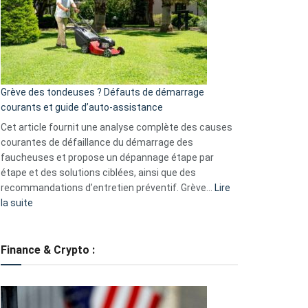
de
surveillance
?
5
avantages
essentiels
Grève des tondeuses ? Défauts de démarrage
de
courants et guide d’auto-assistance
la
S330
Cet article fournit une analyse complète des causes
eufy
courantes de défaillance du démarrage des
faucheuses et propose un dépannage étape par
étape et des solutions ciblées, ainsi que des
recommandations d’entretien préventif. Grève…
Lire
:
la suite
Grève
des
tondeuses
Finance & Crypto :
?
Défauts
de