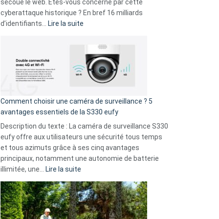
avec
secoue le web. Êtes-vous concerné par cette
9
cyberattaque historique ? En bref 16 milliards
amis
:
d’identifiants…
Lire la suite
!
Cyberattaque
record
:
La
fuite
de
16
Comment choisir une caméra de surveillance ? 5
milliards
avantages essentiels de la S330 eufy
de
Description du texte : La caméra de surveillance S330
données
eufy offre aux utilisateurs une sécurité tous temps
menace
et tous azimuts grâce à ses cinq avantages
Facebook,
principaux, notamment une autonomie de batterie
Telegram
:
illimitée, une…
Lire la suite
et
Comment
GitHub
choisir
une
caméra