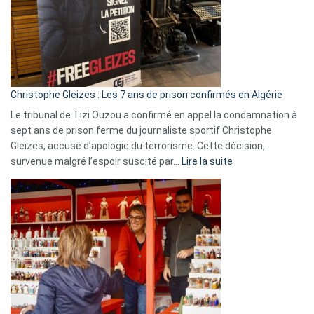
Slovénie
rejettent
la
présence
d’Israël
Christophe Gleizes : Les 7 ans de prison confirmés en Algérie
Le tribunal de Tizi Ouzou a confirmé en appel la condamnation à
sept ans de prison ferme du journaliste sportif Christophe
Gleizes, accusé d’apologie du terrorisme. Cette décision,
:
survenue malgré l’espoir suscité par…
Lire la suite
Christophe
Gleizes
:
Les
7
ans
de
prison
confirmés