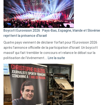
?
Boycott Eurovision 2026 : Pays-Bas, Espagne, Irlande et Slovénie
rejettent la présence d’Israël
Quatre pays viennent de déclarer forfait pour l’Eurovision 2026
après l’annonce officielle de la participation d’Israël. Un boycott
massif qui fait trembler le concours et relance le débat sur la
:
politisation de l’événement.…
Lire la suite
Boycott
Eurovision
2026
:
Pays-
Bas,
Espagne,
Irlande
et