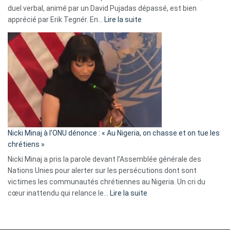
duel verbal, animé par un David Pujadas dépassé, est bien
»
:
apprécié par Erik Tegnér. En…
Lire la suite
Erik
Tegnér
exulte
:
« Zemmour
a
tout
défoncé,
il
parle
Nicki Minaj à l’ONU dénonce : « Au Nigeria, on chasse et on tue les
avec
chrétiens »
ses
Nicki Minaj a pris la parole devant l’Assemblée générale des
tripes »
Nations Unies pour alerter sur les persécutions dont sont
victimes les communautés chrétiennes au Nigeria. Un cri du
:
cœur inattendu qui relance le…
Lire la suite
Nicki
Minaj
à