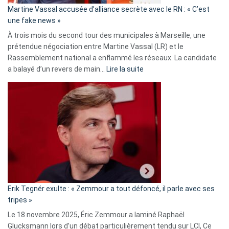
en
Martine Vassal accusée d’alliance secrète avec le RN : « C’est
Algérie
une fake news »
À trois mois du second tour des municipales à Marseille, une
prétendue négociation entre Martine Vassal (LR) et le
Rassemblement national a enflammé les réseaux. La candidate
:
a balayé d’un revers de main…
Lire la suite
Martine
Vassal
accusée
d’alliance
secrète
avec
le
RN
:
«
Erik Tegnér exulte : « Zemmour a tout défoncé, il parle avec ses
C’est
tripes »
une
Le 18 novembre 2025, Éric Zemmour a laminé Raphaël
fake
Glucksmann lors d’un débat particulièrement tendu sur LCI, Ce
news