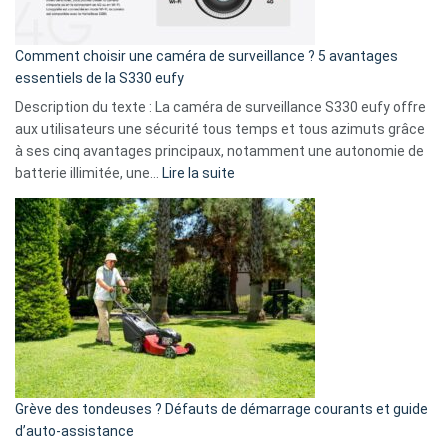
fuite
de
16
Comment choisir une caméra de surveillance ? 5 avantages
milliards
essentiels de la S330 eufy
de
Description du texte : La caméra de surveillance S330 eufy offre
données
aux utilisateurs une sécurité tous temps et tous azimuts grâce
menace
à ses cinq avantages principaux, notamment une autonomie de
Facebook,
:
batterie illimitée, une…
Lire la suite
Telegram
Comment
et
choisir
GitHub
une
caméra
de
surveillance
?
5
avantages
essentiels
Grève des tondeuses ? Défauts de démarrage courants et guide
de
d’auto-assistance
la