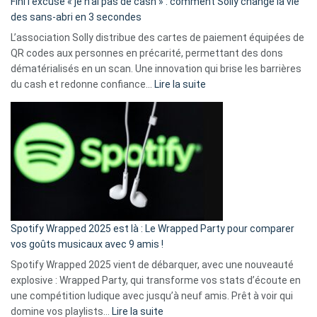
Fini l’excuse « je n’ai pas de cash » : comment Solly change la vie
des sans-abri en 3 secondes
L’association Solly distribue des cartes de paiement équipées de
QR codes aux personnes en précarité, permettant des dons
dématérialisés en un scan. Une innovation qui brise les barrières
:
du cash et redonne confiance…
Lire la suite
Fini
l’excuse
«
je
n’ai
pas
de
cash
»
Spotify Wrapped 2025 est là : Le Wrapped Party pour comparer
:
vos goûts musicaux avec 9 amis !
comment
Spotify Wrapped 2025 vient de débarquer, avec une nouveauté
Solly
explosive : Wrapped Party, qui transforme vos stats d’écoute en
change
une compétition ludique avec jusqu’à neuf amis. Prêt à voir qui
la
:
domine vos playlists…
Lire la suite
vie