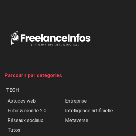
l’ONU
dénonce
:
«
Au
Nigeria,
on
chasse
et
on
tue
Parcourir par catégories
les
chrétiens
TECH
»
Astuces web
Entreprise
Futur & monde 2.0
Intelligence artificielle
Réseaux sociaux
Metaverse
Tutos