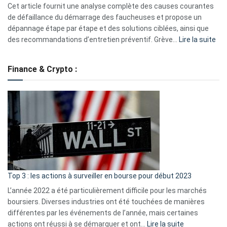
S330
Cet article fournit une analyse complète des causes courantes
eufy
de défaillance du démarrage des faucheuses et propose un
dépannage étape par étape et des solutions ciblées, ainsi que
:
des recommandations d’entretien préventif. Grève…
Lire la suite
Grè
de
Finance & Crypto :
to
?
Déf
de
dé
cou
et
gui
d’a
ass
Top 3 : les actions à surveiller en bourse pour début 2023
L’année 2022 a été particulièrement difficile pour les marchés
boursiers. Diverses industries ont été touchées de manières
différentes par les événements de l’année, mais certaines
:
actions ont réussi à se démarquer et ont…
Lire la suite