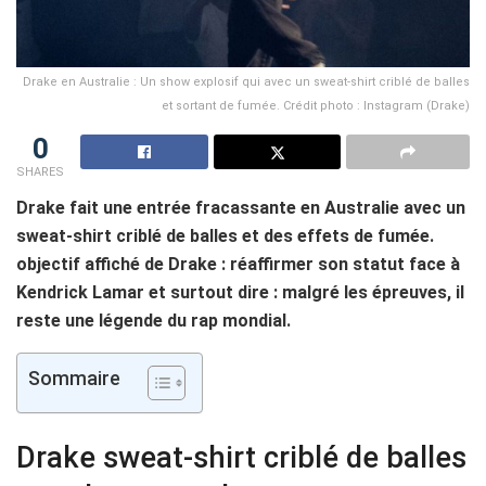
Drake en Australie : Un show explosif qui avec un sweat-shirt criblé de balles
et sortant de fumée. Crédit photo : Instagram (Drake)
0
SHARES
Drake fait une entrée fracassante en Australie avec un
sweat-shirt criblé de balles et des effets de fumée.
objectif affiché de Drake : réaffirmer son statut face à
Kendrick Lamar et surtout dire : malgré les épreuves, il
reste une légende du rap mondial.
Sommaire
Drake sweat-shirt criblé de balles