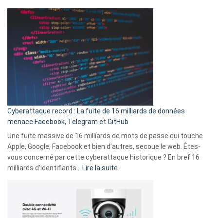
Spotify
des
Wrapped
sans-
2025
abri
est
en
là
3
:
secondes
Le
Wrapped
Party
pour
Cyberattaque record : La fuite de 16 milliards de données
comparer
menace Facebook, Telegram et GitHub
vos
goûts
Une fuite massive de 16 milliards de mots de passe qui touche
musicaux
Apple, Google, Facebook et bien d’autres, secoue le web. Êtes-
avec
vous concerné par cette cyberattaque historique ? En bref 16
9
:
milliards d’identifiants…
Lire la suite
amis
Cyberattaque
!
record
:
La