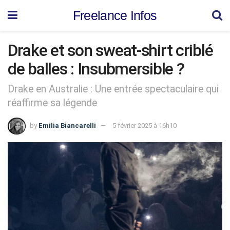
Freelance Infos
Drake et son sweat-shirt criblé
de balles : Insubmersible ?
Drake en Australie : Une entrée spectaculaire qui
réaffirme sa légende
by
Emilia Biancarelli
5 février 2025 à 16h10