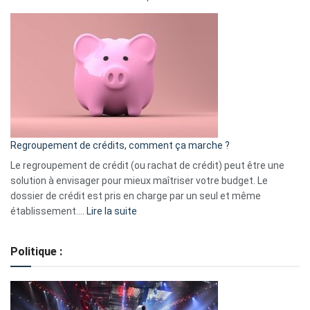
Top
3
:
les
actions
à
surveiller
en
bourse
Regroupement de crédits, comment ça marche ?
pour
début
Le regroupement de crédit (ou rachat de crédit) peut être une
2023
solution à envisager pour mieux maîtriser votre budget. Le
dossier de crédit est pris en charge par un seul et même
:
établissement.…
Lire la suite
Regroupement
de
Politique :
crédits,
comment
ça
marche