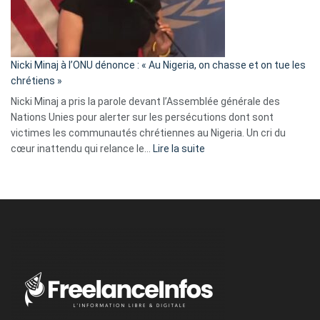
a
tout
défoncé,
il
parle
Nicki Minaj à l’ONU dénonce : « Au Nigeria, on chasse et on tue les
avec
chrétiens »
ses
Nicki Minaj a pris la parole devant l’Assemblée générale des
tripes »
Nations Unies pour alerter sur les persécutions dont sont
victimes les communautés chrétiennes au Nigeria. Un cri du
:
cœur inattendu qui relance le…
Lire la suite
Nicki
Minaj
à
l’ONU
dénonce
:
«
Au
Nigeria,
on