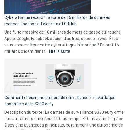
Party
pour
Cyberattaque record : La fuite de 16 milliards de données
comparer
menace Facebook, Telegram et GitHub
vos
goûts
Une fuite massive de 16 milliards de mots de passe qui touche
musicaux
Apple, Google, Facebook et bien d’autres, secoue le web. Êtes-
avec
vous concerné par cette cyberattaque historique ? En bref 16
9
:
milliards d’identifiants…
Lire la suite
amis
Cyberattaque
!
record
:
La
fuite
de
16
Comment choisir une caméra de surveillance ? 5 avantages
milliards
essentiels de la S330 eufy
de
Description du texte : La caméra de surveillance S330 eufy offre
données
aux utilisateurs une sécurité tous temps et tous azimuts grâce
menace
à ses cinq avantages principaux, notamment une autonomie de
Facebook,