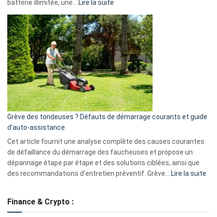
:
batterie illimitée, une…
Lire la suite
Telegram
Comment
et
choisir
GitHub
une
caméra
de
surveillance
?
5
avantages
essentiels
Grève des tondeuses ? Défauts de démarrage courants et guide
de
d’auto-assistance
la
S330
Cet article fournit une analyse complète des causes courantes
eufy
de défaillance du démarrage des faucheuses et propose un
dépannage étape par étape et des solutions ciblées, ainsi que
:
des recommandations d’entretien préventif. Grève…
Lire la suite
Grè
de
Finance & Crypto :
to
?