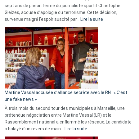
sept ans de prison ferme du journaliste sportif Christophe
Gleizes, accusé d’apologie du terrorisme. Cette décision,
:
survenue malgré l’espoir suscité par…
Lire la suite
Christophe
Gleizes
:
Les
7
ans
de
prison
confirmés
en
Martine Vassal accusée d’alliance secrète avec le RN : « C’est
Algérie
une fake news »
À trois mois du second tour des municipales à Marseille, une
prétendue négociation entre Martine Vassal (LR) et le
Rassemblement national a enflammé les réseaux. La candidate
:
a balayé d’un revers de main…
Lire la suite
Martine