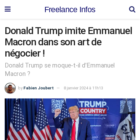
Freelance Infos
Donald Trump imite Emmanuel
Macron dans son art de
négocier !
Donald Trump se moque-t-il d'Emmanuel
Macron ?
by
Fabien Joubert
8 janvier 2024 à 11h13