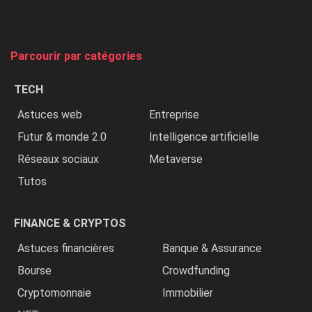
chasse
et
on
tue
Parcourir par catégories
les
chrétiens
TECH
»
Astuces web
Entreprise
Futur & monde 2.0
Intelligence artificielle
Réseaux sociaux
Metaverse
Tutos
FINANCE & CRYPTOS
Astuces financières
Banque & Assurance
Bourse
Crowdfunding
Cryptomonnaie
Immobilier