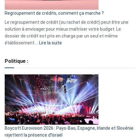
en
bourse
Regroupement de crédits, comment ça marche ?
pour
début
Le regroupement de crédit (ou rachat de crédit) peut être une
2023
solution à envisager pour mieux maîtriser votre budget. Le
dossier de crédit est pris en charge par un seul et même
:
établissement.…
Lire la suite
Regroupement
de
Politique :
crédits,
comment
ça
marche
?
Boycott Eurovision 2026 : Pays-Bas, Espagne, Irlande et Slovénie
rejettent la présence d’Israël