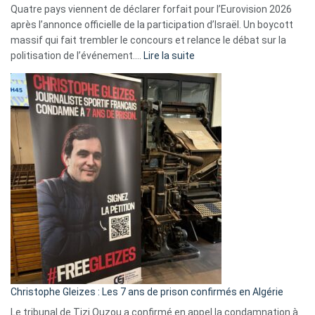
Quatre pays viennent de déclarer forfait pour l’Eurovision 2026
après l’annonce officielle de la participation d’Israël. Un boycott
massif qui fait trembler le concours et relance le débat sur la
:
politisation de l’événement.…
Lire la suite
Boycott
Eurovision
2026
:
Pays-
Bas,
Espagne,
Irlande
et
Slovénie
rejettent
la
présence
d’Israël
Christophe Gleizes : Les 7 ans de prison confirmés en Algérie
Le tribunal de Tizi Ouzou a confirmé en appel la condamnation à