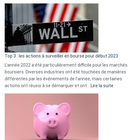
Déf
de
dé
cou
et
gui
d’a
ass
Top 3 : les actions à surveiller en bourse pour début 2023
L’année 2022 a été particulièrement difficile pour les marchés
boursiers. Diverses industries ont été touchées de manières
différentes par les événements de l’année, mais certaines
:
actions ont réussi à se démarquer et ont…
Lire la suite
Top
3
:
les
actions
à
surveiller