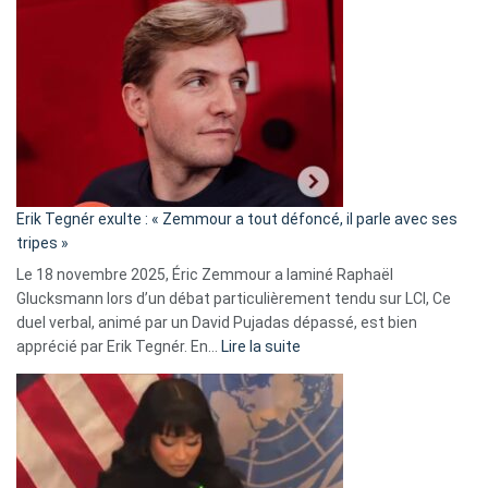
Vassal
accusée
d’alliance
secrète
avec
le
RN
:
«
Erik Tegnér exulte : « Zemmour a tout défoncé, il parle avec ses
C’est
tripes »
une
Le 18 novembre 2025, Éric Zemmour a laminé Raphaël
fake
Glucksmann lors d’un débat particulièrement tendu sur LCI, Ce
news
duel verbal, animé par un David Pujadas dépassé, est bien
»
:
apprécié par Erik Tegnér. En…
Lire la suite
Erik
Tegnér
exulte
:
« Zemmour