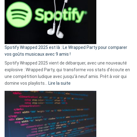
«
je
n’ai
pas
de
cash
»
Spotify Wrapped 2025 est là : Le Wrapped Party pour comparer
:
vos goûts musicaux avec 9 amis !
comment
Spotify Wrapped 2025 vient de débarquer, avec une nouveauté
Solly
explosive : Wrapped Party, qui transforme vos stats d’écoute en
change
une compétition ludique avec jusqu’à neuf amis. Prêt à voir qui
la
:
domine vos playlists…
Lire la suite
vie
Spotify
des
Wrapped
sans-
2025
abri
est
en
là
3
:
secondes
Le
Wrapped