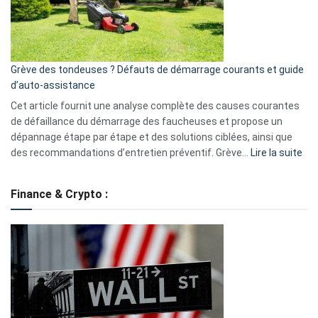
?
5
avantages
essentiels
Grève des tondeuses ? Défauts de démarrage courants et guide
de
d’auto-assistance
la
S330
Cet article fournit une analyse complète des causes courantes
eufy
de défaillance du démarrage des faucheuses et propose un
dépannage étape par étape et des solutions ciblées, ainsi que
:
des recommandations d’entretien préventif. Grève…
Lire la suite
Grè
de
Finance & Crypto :
to
?
Déf
de
dé
cou
et
gui