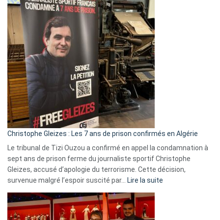
2026
:
Pays-
Bas,
Espagne,
Irlande
et
Slovénie
rejettent
la
présence
d’Israël
Christophe Gleizes : Les 7 ans de prison confirmés en Algérie
Le tribunal de Tizi Ouzou a confirmé en appel la condamnation à
sept ans de prison ferme du journaliste sportif Christophe
Gleizes, accusé d’apologie du terrorisme. Cette décision,
:
survenue malgré l’espoir suscité par…
Lire la suite
Christophe
Gleizes
: