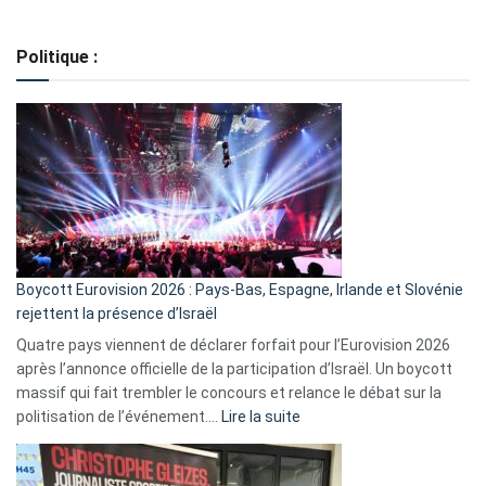
Regroupement
de
Politique :
crédits,
comment
ça
marche
?
Boycott Eurovision 2026 : Pays-Bas, Espagne, Irlande et Slovénie
rejettent la présence d’Israël
Quatre pays viennent de déclarer forfait pour l’Eurovision 2026
après l’annonce officielle de la participation d’Israël. Un boycott
massif qui fait trembler le concours et relance le débat sur la
:
politisation de l’événement.…
Lire la suite
Boycott
Eurovision