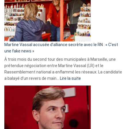
Les
7
ans
de
prison
confirmés
en
Martine Vassal accusée d’alliance secrète avec le RN : « C’est
Algérie
une fake news »
À trois mois du second tour des municipales à Marseille, une
prétendue négociation entre Martine Vassal (LR) et le
Rassemblement national a enflammé les réseaux. La candidate
:
a balayé d’un revers de main…
Lire la suite
Martine
Vassal
accusée
d’alliance
secrète
avec
le
RN