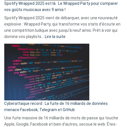
»
Spotify Wrapped 2025 est là : Le Wrapped Party pour comparer
:
vos goûts musicaux avec 9 amis !
comment
Spotify Wrapped 2025 vient de débarquer, avec une nouveauté
Solly
explosive : Wrapped Party, qui transforme vos stats d’écoute en
change
une compétition ludique avec jusqu’à neuf amis. Prêt à voir qui
la
:
domine vos playlists…
Lire la suite
vie
Spotify
des
Wrapped
sans-
2025
abri
est
en
là
3
:
secondes
Le
Wrapped
Party
pour
Cyberattaque record : La fuite de 16 milliards de données
comparer
menace Facebook, Telegram et GitHub
vos
goûts
Une fuite massive de 16 milliards de mots de passe qui touche
musicaux
Apple, Google, Facebook et bien d’autres, secoue le web. Êtes-