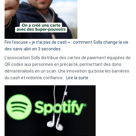
Fini l’excuse « je n’ai pas de cash » : comment Solly change la vie
des sans-abri en 3 secondes
L’association Solly distribue des cartes de paiement équipées de
QR codes aux personnes en précarité, permettant des dons
dématérialisés en un scan. Une innovation qui brise les barrières
:
du cash et redonne confiance…
Lire la suite
Fini
l’excuse
«
je
n’ai
pas
de
cash