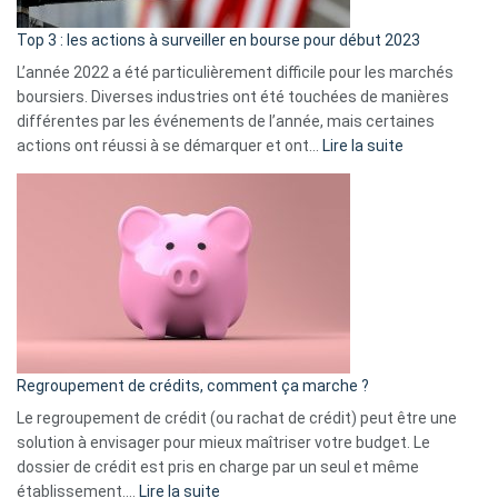
d’a
ass
Top 3 : les actions à surveiller en bourse pour début 2023
L’année 2022 a été particulièrement difficile pour les marchés
boursiers. Diverses industries ont été touchées de manières
différentes par les événements de l’année, mais certaines
:
actions ont réussi à se démarquer et ont…
Lire la suite
Top
3
:
les
actions
à
surveiller
en
bourse
Regroupement de crédits, comment ça marche ?
pour
début
Le regroupement de crédit (ou rachat de crédit) peut être une
2023
solution à envisager pour mieux maîtriser votre budget. Le
dossier de crédit est pris en charge par un seul et même
:
établissement.…
Lire la suite