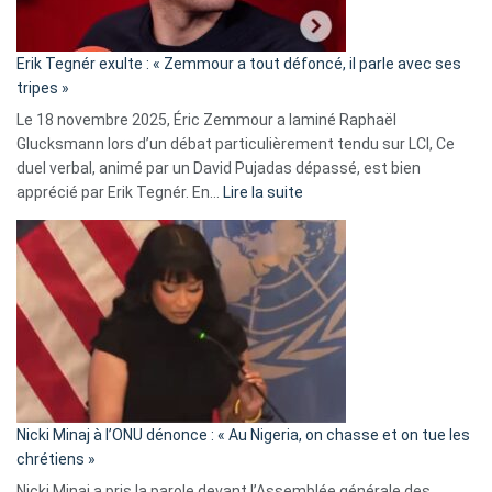
:
«
Erik Tegnér exulte : « Zemmour a tout défoncé, il parle avec ses
C’est
tripes »
une
Le 18 novembre 2025, Éric Zemmour a laminé Raphaël
fake
Glucksmann lors d’un débat particulièrement tendu sur LCI, Ce
news
duel verbal, animé par un David Pujadas dépassé, est bien
»
:
apprécié par Erik Tegnér. En…
Lire la suite
Erik
Tegnér
exulte
:
« Zemmour
a
tout
défoncé,
il
parle
Nicki Minaj à l’ONU dénonce : « Au Nigeria, on chasse et on tue les
avec
chrétiens »
ses
Nicki Minaj a pris la parole devant l’Assemblée générale des