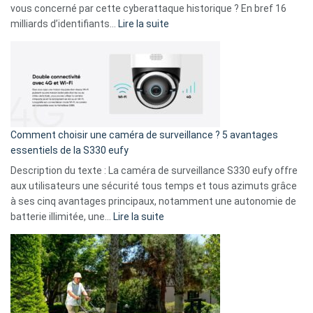
avec
vous concerné par cette cyberattaque historique ? En bref 16
9
:
milliards d’identifiants…
Lire la suite
amis
Cyberattaque
!
record
:
La
fuite
de
16
Comment choisir une caméra de surveillance ? 5 avantages
milliards
essentiels de la S330 eufy
de
Description du texte : La caméra de surveillance S330 eufy offre
données
aux utilisateurs une sécurité tous temps et tous azimuts grâce
menace
à ses cinq avantages principaux, notamment une autonomie de
Facebook,
:
batterie illimitée, une…
Lire la suite
Telegram
Comment
et
choisir
GitHub
une
caméra
de
surveillance