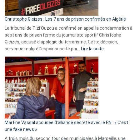
présence
d’Israël
Christophe Gleizes : Les 7 ans de prison confirmés en Algérie
Le tribunal de Tizi Ouzou a confirmé en appel la condamnation à
sept ans de prison ferme du journaliste sportif Christophe
Gleizes, accusé d’apologie du terrorisme. Cette décision,
:
survenue malgré l’espoir suscité par…
Lire la suite
Christophe
Gleizes
:
Les
7
ans
de
prison
confirmés
en
Martine Vassal accusée d’alliance secrète avec le RN : « C’est
Algérie
une fake news »
À trois mois du second tour des municipales à Marseille, une