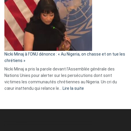
Tegnér
exulte
:
« Zemmour
a
tout
défoncé,
il
parle
Nicki Minaj à l’ONU dénonce : « Au Nigeria, on chasse et on tue les
avec
chrétiens »
ses
Nicki Minaj a pris la parole devant l’Assemblée générale des
tripes »
Nations Unies pour alerter sur les persécutions dont sont
victimes les communautés chrétiennes au Nigeria. Un cri du
:
cœur inattendu qui relance le…
Lire la suite
Nicki
Minaj
à
l’ONU
dénonce
: