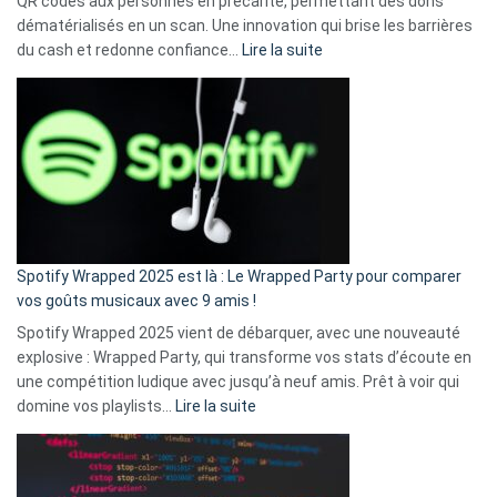
QR codes aux personnes en précarité, permettant des dons
dématérialisés en un scan. Une innovation qui brise les barrières
:
du cash et redonne confiance…
Lire la suite
Fini
l’excuse
«
je
n’ai
pas
de
cash
»
Spotify Wrapped 2025 est là : Le Wrapped Party pour comparer
:
vos goûts musicaux avec 9 amis !
comment
Spotify Wrapped 2025 vient de débarquer, avec une nouveauté
Solly
explosive : Wrapped Party, qui transforme vos stats d’écoute en
change
une compétition ludique avec jusqu’à neuf amis. Prêt à voir qui
la
:
domine vos playlists…
Lire la suite
vie
Spotify
des
Wrapped
sans-
2025
abri