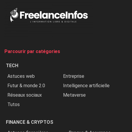
«
Au
Nigeria,
on
chasse
et
on
tue
Parcourir par catégories
les
chrétiens
TECH
»
Astuces web
Entreprise
Futur & monde 2.0
Intelligence artificielle
Réseaux sociaux
Metaverse
Tutos
FINANCE & CRYPTOS