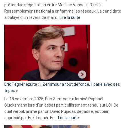
prétendue négociation entre Martine Vassal (LR) et le
Rassemblement national a enflammé les réseaux. La candidate
:
a balayé d’un revers de main…
Lire la suite
Martine
Vassal
accusée
d’alliance
secrète
avec
le
RN
:
«
Erik Tegnér exulte : « Zemmour a tout défoncé, il parle avec ses
C’est
tripes »
une
Le 18 novembre 2025, Éric Zemmour a laminé Raphaël
fake
Glucksmann lors d’un débat particulièrement tendu sur LCI, Ce
news
duel verbal, animé par un David Pujadas dépassé, est bien
»
:
apprécié par Erik Tegnér. En…
Lire la suite
Erik