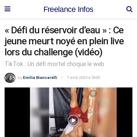
Freelance Infos
« Défi du réservoir d’eau » : Ce
jeune meurt noyé en plein live
lors du challenge (vidéo)
TikTok : Un défi mortel choque le web
by
Emilia Biancarelli
7 août 2025 à 3h00