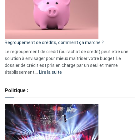
les
actions
à
surveiller
en
bourse
Regroupement de crédits, comment ça marche ?
pour
début
Le regroupement de crédit (ou rachat de crédit) peut être une
2023
solution à envisager pour mieux maîtriser votre budget. Le
dossier de crédit est pris en charge par un seul et même
:
établissement.…
Lire la suite
Regroupement
de
Politique :
crédits,
comment
ça
marche
?