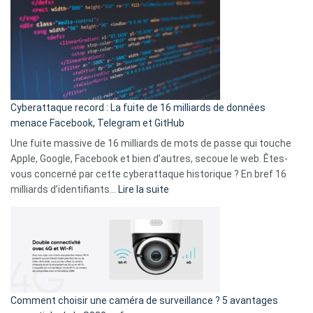
est
en
là
3
:
secondes
Le
Wrapped
Party
pour
Cyberattaque record : La fuite de 16 milliards de données
comparer
menace Facebook, Telegram et GitHub
vos
goûts
Une fuite massive de 16 milliards de mots de passe qui touche
musicaux
Apple, Google, Facebook et bien d’autres, secoue le web. Êtes-
avec
vous concerné par cette cyberattaque historique ? En bref 16
9
:
milliards d’identifiants…
Lire la suite
amis
Cyberattaque
!
record
:
La
fuite
de
16
Comment choisir une caméra de surveillance ? 5 avantages
milliards