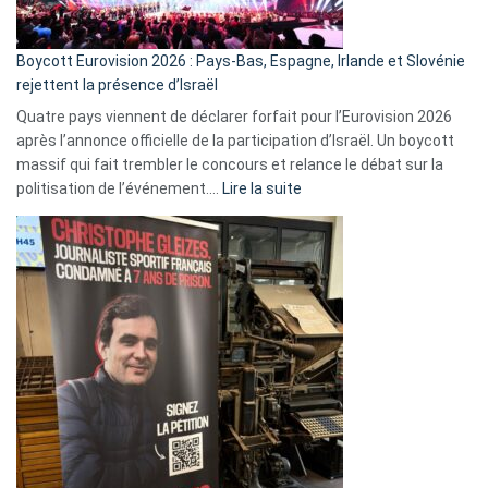
Boycott Eurovision 2026 : Pays-Bas, Espagne, Irlande et Slovénie
rejettent la présence d’Israël
Quatre pays viennent de déclarer forfait pour l’Eurovision 2026
après l’annonce officielle de la participation d’Israël. Un boycott
massif qui fait trembler le concours et relance le débat sur la
:
politisation de l’événement.…
Lire la suite
Boycott
Eurovision
2026
:
Pays-
Bas,
Espagne,
Irlande
et
Slovénie
rejettent
la