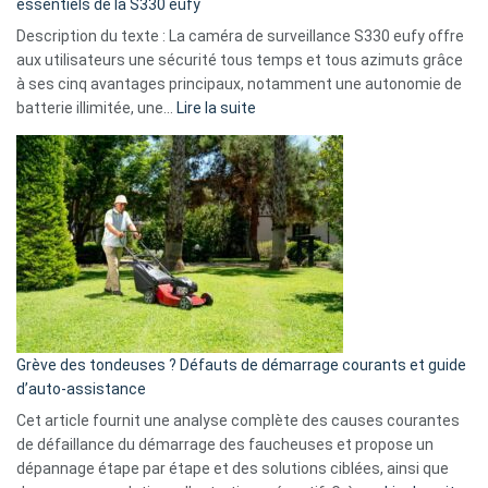
essentiels de la S330 eufy
de
Description du texte : La caméra de surveillance S330 eufy offre
données
aux utilisateurs une sécurité tous temps et tous azimuts grâce
menace
à ses cinq avantages principaux, notamment une autonomie de
Facebook,
:
batterie illimitée, une…
Lire la suite
Telegram
Comment
et
choisir
GitHub
une
caméra
de
surveillance
?
5
avantages
essentiels
Grève des tondeuses ? Défauts de démarrage courants et guide
de
d’auto-assistance
la
S330
Cet article fournit une analyse complète des causes courantes
eufy
de défaillance du démarrage des faucheuses et propose un
dépannage étape par étape et des solutions ciblées, ainsi que