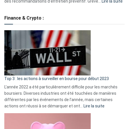
:
des recommandations d’entretien préventif. Grève…
Lire la suite
Grè
de
Finance & Crypto :
to
?
Déf
de
dé
cou
et
gui
d’a
ass
Top 3 : les actions à surveiller en bourse pour début 2023
L’année 2022 a été particulièrement difficile pour les marchés
boursiers. Diverses industries ont été touchées de manières
différentes par les événements de l’année, mais certaines
:
actions ont réussi à se démarquer et ont…
Lire la suite
Top
3
: