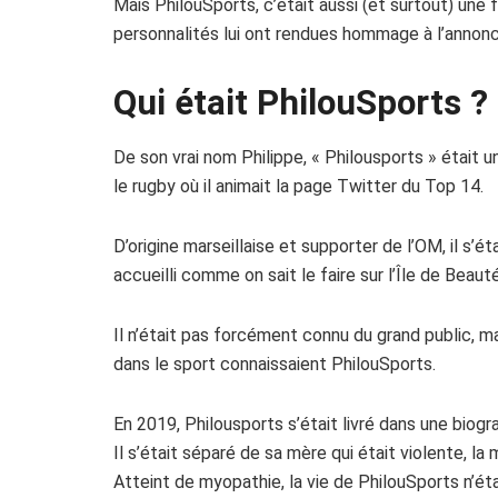
Mais PhilouSports, c’était aussi (et surtout) un
personnalités lui ont rendues hommage à l’annon
Qui était PhilouSports ?
De son vrai nom Philippe, « Philousports » était 
le rugby où il animait la page Twitter du Top 14.
D’origine marseillaise et supporter de l’OM, il s’ét
accueilli comme on sait le faire sur l’Île de Beauté
Il n’était pas forcément connu du grand public, m
dans le sport connaissaient
PhilouSports
.
En 2019, Philousports s’était livré dans une biogra
Il s’était séparé de sa mère qui était violente, 
Atteint de myopathie, la vie de PhilouSports n’étai