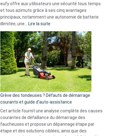
eufy offre aux utilisateurs une sécurité tous temps
menace
et tous azimuts grâce à ses cinq avantages
Facebook,
principaux, notamment une autonomie de batterie
Telegram
:
illimitée, une…
Lire la suite
et
Comment
GitHub
choisir
une
caméra
de
surveillance
?
5
avantages
essentiels
Grève des tondeuses ? Défauts de démarrage
de
courants et guide d’auto-assistance
la
S330
Cet article fournit une analyse complète des causes
eufy
courantes de défaillance du démarrage des
faucheuses et propose un dépannage étape par
étape et des solutions ciblées, ainsi que des