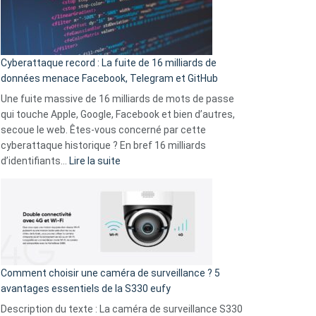
Le
Wrapped
Party
pour
Cyberattaque record : La fuite de 16 milliards de
comparer
données menace Facebook, Telegram et GitHub
vos
goûts
Une fuite massive de 16 milliards de mots de passe
musicaux
qui touche Apple, Google, Facebook et bien d’autres,
avec
secoue le web. Êtes-vous concerné par cette
9
cyberattaque historique ? En bref 16 milliards
amis
:
d’identifiants…
Lire la suite
!
Cyberattaque
record
:
La
fuite
de
16
Comment choisir une caméra de surveillance ? 5
milliards
avantages essentiels de la S330 eufy
de
Description du texte : La caméra de surveillance S330
données