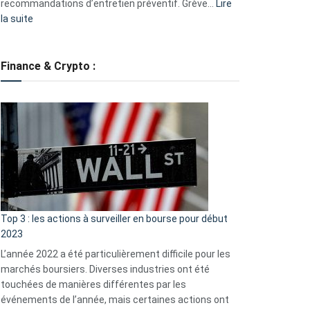
recommandations d’entretien préventif. Grève…
Lire
:
la suite
Grève
des
tondeuses
Finance & Crypto :
?
Défauts
de
démarrage
courants
et
guide
d’auto-
assistance
Top 3 : les actions à surveiller en bourse pour début
2023
L’année 2022 a été particulièrement difficile pour les
marchés boursiers. Diverses industries ont été
touchées de manières différentes par les
événements de l’année, mais certaines actions ont