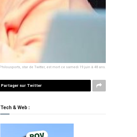
Philousports, star de Twitter, est mort ce samedi 19 juin à 48 ans.
Partager sur Twitter
Tech & Web :