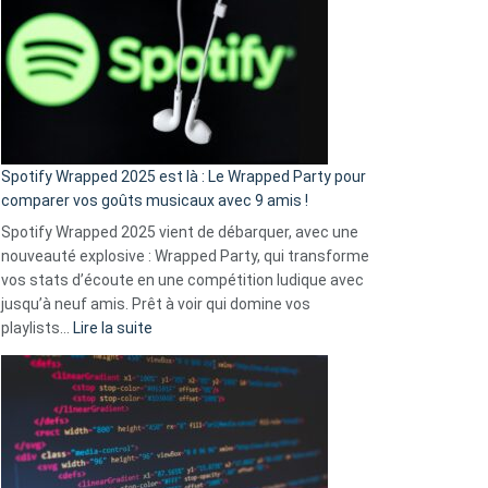
l’excuse
«
je
n’ai
pas
de
cash
»
Spotify Wrapped 2025 est là : Le Wrapped Party pour
:
comparer vos goûts musicaux avec 9 amis !
comment
Spotify Wrapped 2025 vient de débarquer, avec une
Solly
nouveauté explosive : Wrapped Party, qui transforme
change
vos stats d’écoute en une compétition ludique avec
la
jusqu’à neuf amis. Prêt à voir qui domine vos
vie
:
playlists…
Lire la suite
des
Spotify
sans-
Wrapped
abri
2025
en
est
3
là
secondes
: