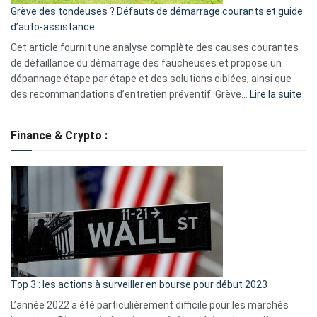
Grève des tondeuses ? Défauts de démarrage courants et guide
de
d’auto-assistance
la
S330
Cet article fournit une analyse complète des causes courantes
eufy
de défaillance du démarrage des faucheuses et propose un
dépannage étape par étape et des solutions ciblées, ainsi que
:
des recommandations d’entretien préventif. Grève…
Lire la suite
Grè
de
Finance & Crypto :
to
?
Déf
de
dé
cou
et
gui
d’a
ass
Top 3 : les actions à surveiller en bourse pour début 2023
L’année 2022 a été particulièrement difficile pour les marchés