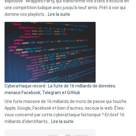
explosive : Wrapped Party, qui transforme vos stats d’écoute en
change
une compétition ludique avec jusqu’à neuf amis. Prêt à voir qui
la
:
domine vos playlists…
Lire la suite
vie
Spotify
des
Wrapped
sans-
2025
abri
est
en
là
3
:
secondes
Le
Wrapped
Party
pour
Cyberattaque record : La fuite de 16 milliards de données
comparer
menace Facebook, Telegram et GitHub
vos
goûts
Une fuite massive de 16 milliards de mots de passe qui touche
musicaux
Apple, Google, Facebook et bien d’autres, secoue le web. Êtes-
avec
vous concerné par cette cyberattaque historique ? En bref 16
9
:
milliards d’identifiants…
Lire la suite
amis
Cyberattaque
!
record