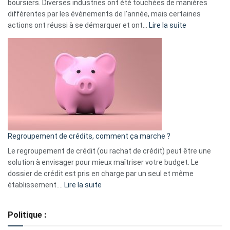
boursiers. Diverses industries ont été touchées de manières
différentes par les événements de l’année, mais certaines
:
actions ont réussi à se démarquer et ont…
Lire la suite
Top
3
:
les
actions
à
surveiller
en
bourse
Regroupement de crédits, comment ça marche ?
pour
début
Le regroupement de crédit (ou rachat de crédit) peut être une
2023
solution à envisager pour mieux maîtriser votre budget. Le
dossier de crédit est pris en charge par un seul et même
:
établissement.…
Lire la suite
Regroupement
de
Politique :
crédits,
comment