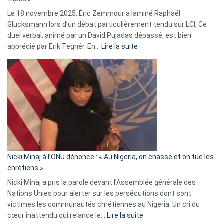
une
Le 18 novembre 2025, Éric Zemmour a laminé Raphaël
fake
Glucksmann lors d’un débat particulièrement tendu sur LCI, Ce
news
duel verbal, animé par un David Pujadas dépassé, est bien
»
:
apprécié par Erik Tegnér. En…
Lire la suite
Erik
Tegnér
exulte
:
« Zemmour
a
tout
défoncé,
il
parle
Nicki Minaj à l’ONU dénonce : « Au Nigeria, on chasse et on tue les
avec
chrétiens »
ses
Nicki Minaj a pris la parole devant l’Assemblée générale des
tripes »
Nations Unies pour alerter sur les persécutions dont sont
victimes les communautés chrétiennes au Nigeria. Un cri du
:
cœur inattendu qui relance le…
Lire la suite