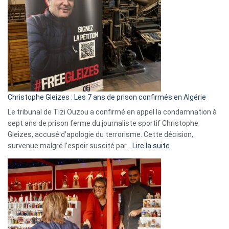
Espagne,
Irlande
et
Slovénie
rejettent
la
présence
d’Israël
Christophe Gleizes : Les 7 ans de prison confirmés en Algérie
Le tribunal de Tizi Ouzou a confirmé en appel la condamnation à
sept ans de prison ferme du journaliste sportif Christophe
Gleizes, accusé d’apologie du terrorisme. Cette décision,
:
survenue malgré l’espoir suscité par…
Lire la suite
Christophe
Gleizes
:
Les
7
ans
de