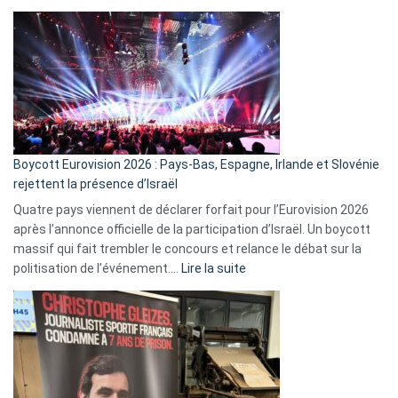
ça
marche
?
Boycott Eurovision 2026 : Pays-Bas, Espagne, Irlande et Slovénie
rejettent la présence d’Israël
Quatre pays viennent de déclarer forfait pour l’Eurovision 2026
après l’annonce officielle de la participation d’Israël. Un boycott
massif qui fait trembler le concours et relance le débat sur la
:
politisation de l’événement.…
Lire la suite
Boycott
Eurovision
2026
:
Pays-
Bas,