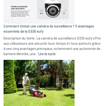
:
La
fuite
de
16
Comment choisir une caméra de surveillance ? 5 avantages
milliards
essentiels de la S330 eufy
de
Description du texte : La caméra de surveillance S330 eufy offre
données
aux utilisateurs une sécurité tous temps et tous azimuts grâce
menace
à ses cinq avantages principaux, notamment une autonomie de
Facebook,
:
batterie illimitée, une…
Lire la suite
Telegram
Comment
et
choisir
GitHub
une
caméra
de
surveillance
?
5
avantages
essentiels