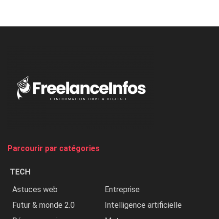
Nicki
Minaj
à
l’ONU
dénonce
:
«
Au
Nigeria,
on
chasse
et
on
tue
Parcourir par catégories
les
chrétiens
TECH
»
Astuces web
Entreprise
Futur & monde 2.0
Intelligence artificielle