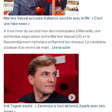
prison
confirmés
en
Martine Vassal accusée d’alliance secrète avec le RN : « C’est
Algérie
une fake news »
À trois mois du second tour des municipales à Marseille, une
prétendue négociation entre Martine Vassal (LR) et le
Rassemblement national a enflammé les réseaux. La candidate
:
a balayé d’un revers de main…
Lire la suite
Martine
Vassal
accusée
d’alliance
secrète
avec
le
RN
:
«
Erik Tegnér exulte : « Zemmour a tout défoncé, il parle avec ses
C’est
tripes »