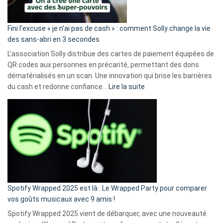
Fini l’excuse « je n’ai pas de cash » : comment Solly change la vie
des sans-abri en 3 secondes
L’association Solly distribue des cartes de paiement équipées de
QR codes aux personnes en précarité, permettant des dons
dématérialisés en un scan. Une innovation qui brise les barrières
:
du cash et redonne confiance…
Lire la suite
Fini
l’excuse
«
je
n’ai
pas
de
cash
»
Spotify Wrapped 2025 est là : Le Wrapped Party pour comparer
:
vos goûts musicaux avec 9 amis !
comment
Spotify Wrapped 2025 vient de débarquer, avec une nouveauté
Solly