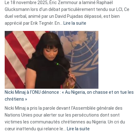
Le 18 novembre 2025, Éric Zemmour a laminé Raphaël
fake
Glucksmann lors d’un débat particulièrement tendu sur LCI, Ce
news
duel verbal, animé par un David Pujadas dépassé, est bien
»
:
apprécié par Erik Tegnér. En…
Lire la suite
Erik
Tegnér
exulte
:
« Zemmour
a
tout
défoncé,
il
parle
Nicki Minaj à l’ONU dénonce : « Au Nigeria, on chasse et on tue les
avec
chrétiens »
ses
Nicki Minaj a pris la parole devant l’Assemblée générale des
tripes »
Nations Unies pour alerter sur les persécutions dont sont
victimes les communautés chrétiennes au Nigeria. Un cri du
:
cœur inattendu qui relance le…
Lire la suite
Nicki