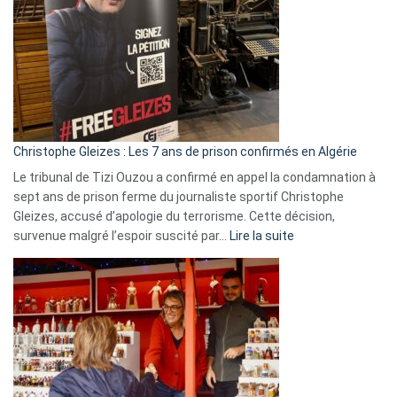
Irlande
et
Slovénie
rejettent
la
présence
d’Israël
Christophe Gleizes : Les 7 ans de prison confirmés en Algérie
Le tribunal de Tizi Ouzou a confirmé en appel la condamnation à
sept ans de prison ferme du journaliste sportif Christophe
Gleizes, accusé d’apologie du terrorisme. Cette décision,
:
survenue malgré l’espoir suscité par…
Lire la suite
Christophe
Gleizes
:
Les
7
ans
de
prison