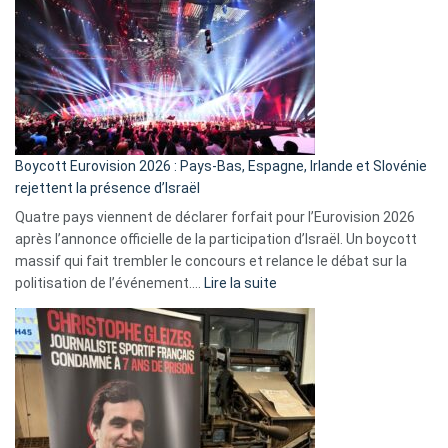
ça
marche
?
Boycott Eurovision 2026 : Pays-Bas, Espagne, Irlande et Slovénie
rejettent la présence d’Israël
Quatre pays viennent de déclarer forfait pour l’Eurovision 2026
après l’annonce officielle de la participation d’Israël. Un boycott
massif qui fait trembler le concours et relance le débat sur la
:
politisation de l’événement.…
Lire la suite
Boycott
Eurovision
2026
:
Pays-
Bas,
Espagne,