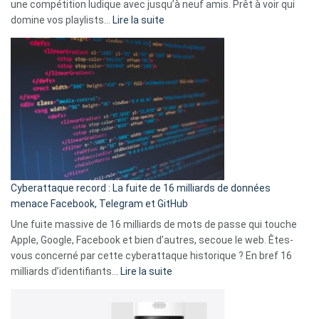
une compétition ludique avec jusqu’à neuf amis. Prêt à voir qui
la
:
domine vos playlists…
Lire la suite
vie
Spotify
des
Wrapped
sans-
2025
abri
est
en
là
3
:
secondes
Le
Wrapped
Party
pour
Cyberattaque record : La fuite de 16 milliards de données
comparer
menace Facebook, Telegram et GitHub
vos
goûts
Une fuite massive de 16 milliards de mots de passe qui touche
musicaux
Apple, Google, Facebook et bien d’autres, secoue le web. Êtes-
avec
vous concerné par cette cyberattaque historique ? En bref 16
9
:
milliards d’identifiants…
Lire la suite
amis
Cyberattaque
!
record
: