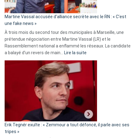
confirmés
en
Martine Vassal accusée d’alliance secrète avec le RN : « C’est
Algérie
une fake news »
À trois mois du second tour des municipales à Marseille, une
prétendue négociation entre Martine Vassal (LR) et le
Rassemblement national a enflammé les réseaux. La candidate
:
a balayé d’un revers de main…
Lire la suite
Martine
Vassal
accusée
d’alliance
secrète
avec
le
RN
:
«
Erik Tegnér exulte : « Zemmour a tout défoncé, il parle avec ses
C’est
tripes »
une