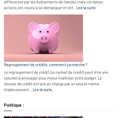
différentes par les événements de l’année, mais certaines
:
actions ont réussi à se démarquer et ont…
Lire la suite
Top
3
:
les
actions
à
surveiller
en
bourse
Regroupement de crédits, comment ça marche ?
pour
début
Le regroupement de crédit (ou rachat de crédit) peut être une
2023
solution à envisager pour mieux maîtriser votre budget. Le
dossier de crédit est pris en charge par un seul et même
:
établissement.…
Lire la suite
Regroupement
de
Politique :
crédits,
comment