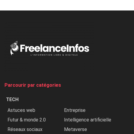
Minaj
à
l’ONU
dénonce
:
«
Au
Nigeria,
on
chasse
et
on
tue
Parcourir par catégories
les
chrétiens
TECH
»
Astuces web
Entreprise
Futur & monde 2.0
Intelligence artificielle
Réseaux sociaux
Metaverse