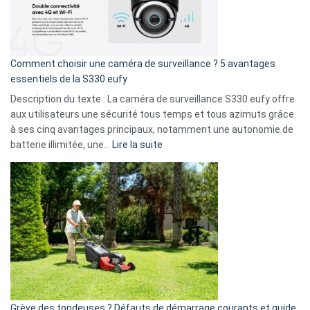
La
fuite
de
16
Comment choisir une caméra de surveillance ? 5 avantages
milliards
essentiels de la S330 eufy
de
Description du texte : La caméra de surveillance S330 eufy offre
données
aux utilisateurs une sécurité tous temps et tous azimuts grâce
menace
à ses cinq avantages principaux, notamment une autonomie de
Facebook,
:
batterie illimitée, une…
Lire la suite
Telegram
Comment
et
choisir
GitHub
une
caméra
de
surveillance
?
5
avantages
essentiels
Grève des tondeuses ? Défauts de démarrage courants et guide