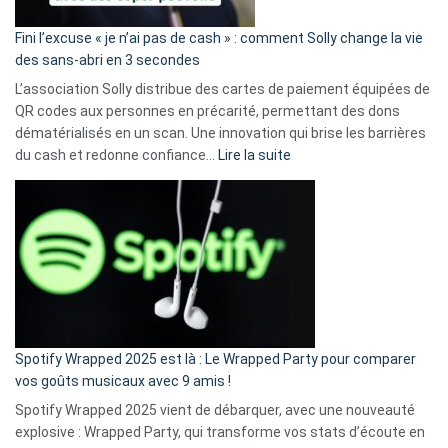
Fini l’excuse « je n’ai pas de cash » : comment Solly change la vie
des sans-abri en 3 secondes
L’association Solly distribue des cartes de paiement équipées de
QR codes aux personnes en précarité, permettant des dons
dématérialisés en un scan. Une innovation qui brise les barrières
:
du cash et redonne confiance…
Lire la suite
Fini
l’excuse
«
je
n’ai
pas
de
cash
»
Spotify Wrapped 2025 est là : Le Wrapped Party pour comparer
:
vos goûts musicaux avec 9 amis !
comment
Spotify Wrapped 2025 vient de débarquer, avec une nouveauté
Solly
explosive : Wrapped Party, qui transforme vos stats d’écoute en
change