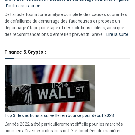
de
d’auto-assistance
la
S330
Cet article fournit une analyse complète des causes courantes
eufy
de défaillance du démarrage des faucheuses et propose un
dépannage étape par étape et des solutions ciblées, ainsi que
:
des recommandations d’entretien préventif. Grève…
Lire la suite
Grè
de
Finance & Crypto :
to
?
Déf
de
dé
cou
et
gui
d’a
ass
Top 3 : les actions à surveiller en bourse pour début 2023
L’année 2022 a été particulièrement difficile pour les marchés
boursiers. Diverses industries ont été touchées de manières