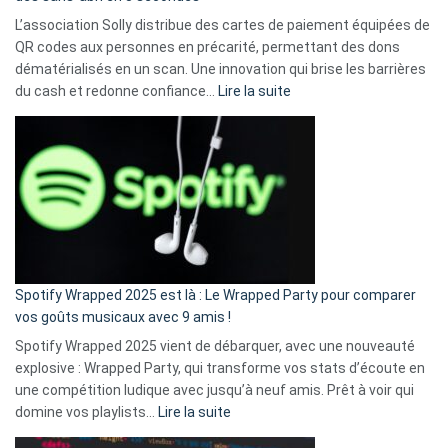
L’association Solly distribue des cartes de paiement équipées de
QR codes aux personnes en précarité, permettant des dons
dématérialisés en un scan. Une innovation qui brise les barrières
:
du cash et redonne confiance…
Lire la suite
Fini
l’excuse
«
je
n’ai
pas
de
cash
»
Spotify Wrapped 2025 est là : Le Wrapped Party pour comparer
:
vos goûts musicaux avec 9 amis !
comment
Spotify Wrapped 2025 vient de débarquer, avec une nouveauté
Solly
explosive : Wrapped Party, qui transforme vos stats d’écoute en
change
une compétition ludique avec jusqu’à neuf amis. Prêt à voir qui
la
:
domine vos playlists…
Lire la suite
vie
Spotify
des