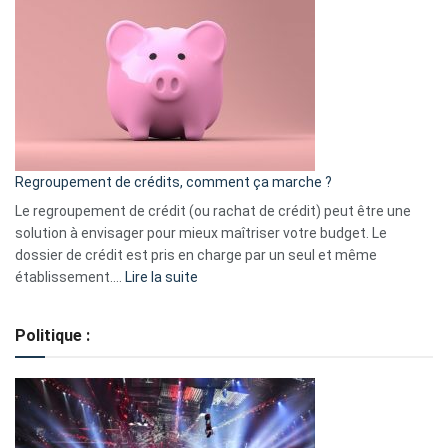
3
:
les
actions
à
surveiller
en
bourse
Regroupement de crédits, comment ça marche ?
pour
début
Le regroupement de crédit (ou rachat de crédit) peut être une
2023
solution à envisager pour mieux maîtriser votre budget. Le
dossier de crédit est pris en charge par un seul et même
:
établissement.…
Lire la suite
Regroupement
de
Politique :
crédits,
comment
ça
marche
?