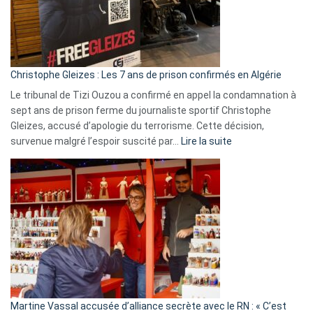
rejettent
la
présence
d’Israël
Christophe Gleizes : Les 7 ans de prison confirmés en Algérie
Le tribunal de Tizi Ouzou a confirmé en appel la condamnation à
sept ans de prison ferme du journaliste sportif Christophe
Gleizes, accusé d’apologie du terrorisme. Cette décision,
:
survenue malgré l’espoir suscité par…
Lire la suite
Christophe
Gleizes
:
Les
7
ans
de
prison
confirmés
en
Martine Vassal accusée d’alliance secrète avec le RN : « C’est
Algérie