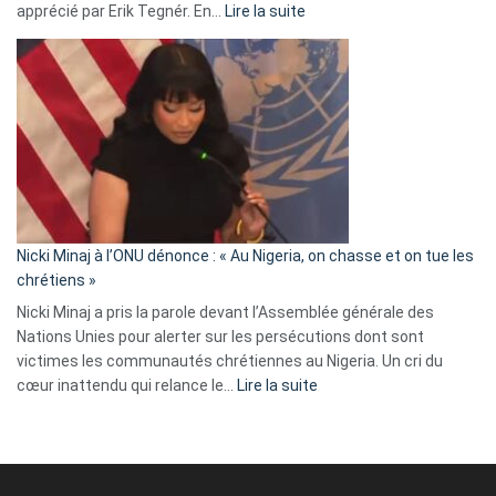
:
apprécié par Erik Tegnér. En…
Lire la suite
Erik
Tegnér
exulte
:
« Zemmour
a
tout
défoncé,
il
parle
Nicki Minaj à l’ONU dénonce : « Au Nigeria, on chasse et on tue les
avec
chrétiens »
ses
Nicki Minaj a pris la parole devant l’Assemblée générale des
tripes »
Nations Unies pour alerter sur les persécutions dont sont
victimes les communautés chrétiennes au Nigeria. Un cri du
:
cœur inattendu qui relance le…
Lire la suite
Nicki
Minaj
à
l’ONU