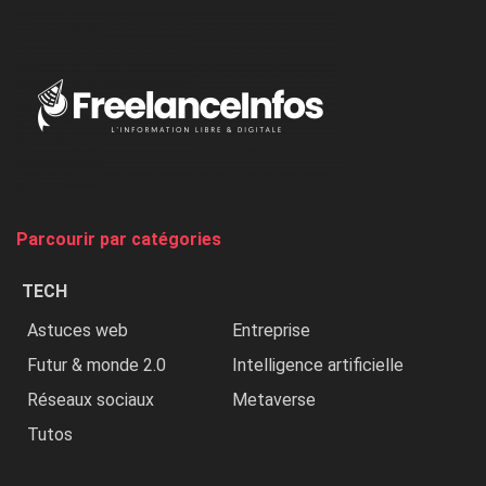
dénonce
:
«
Au
Nigeria,
on
chasse
et
on
tue
Parcourir par catégories
les
chrétiens
TECH
»
Astuces web
Entreprise
Futur & monde 2.0
Intelligence artificielle
Réseaux sociaux
Metaverse
Tutos