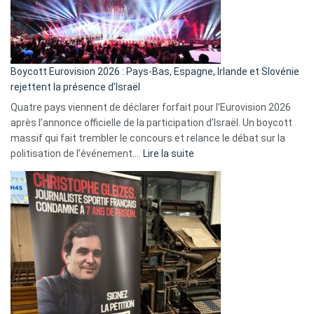
Boycott Eurovision 2026 : Pays-Bas, Espagne, Irlande et Slovénie
rejettent la présence d’Israël
Quatre pays viennent de déclarer forfait pour l’Eurovision 2026
après l’annonce officielle de la participation d’Israël. Un boycott
massif qui fait trembler le concours et relance le débat sur la
:
politisation de l’événement.…
Lire la suite
Boycott
Eurovision
2026
:
Pays-
Bas,
Espagne,
Irlande
et
Slovénie