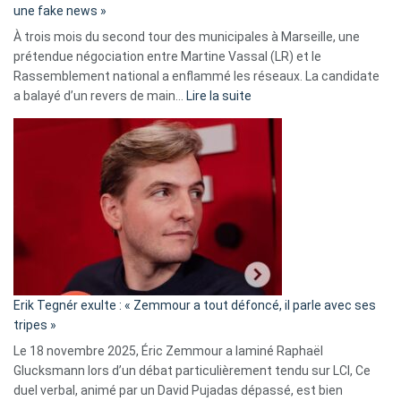
une fake news »
À trois mois du second tour des municipales à Marseille, une
prétendue négociation entre Martine Vassal (LR) et le
Rassemblement national a enflammé les réseaux. La candidate
:
a balayé d’un revers de main…
Lire la suite
Martine
Vassal
accusée
d’alliance
secrète
avec
le
RN
:
«
Erik Tegnér exulte : « Zemmour a tout défoncé, il parle avec ses
C’est
tripes »
une
Le 18 novembre 2025, Éric Zemmour a laminé Raphaël
fake
Glucksmann lors d’un débat particulièrement tendu sur LCI, Ce
news
duel verbal, animé par un David Pujadas dépassé, est bien
»