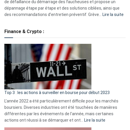
eufy
de défaillance du démarrage des faucheuses et propose un
dépannage étape par étape et des solutions ciblées, ainsi que
:
des recommandations d’entretien préventif. Grève…
Lire la suite
Grè
de
Finance & Crypto :
to
?
Déf
de
dé
cou
et
gui
d’a
ass
Top 3 : les actions à surveiller en bourse pour début 2023
L’année 2022 a été particulièrement difficile pour les marchés
boursiers. Diverses industries ont été touchées de manières
différentes par les événements de l’année, mais certaines
:
actions ont réussi à se démarquer et ont…
Lire la suite
Top