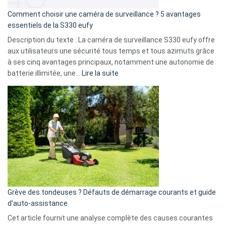
16
Comment choisir une caméra de surveillance ? 5 avantages
milliards
essentiels de la S330 eufy
de
Description du texte : La caméra de surveillance S330 eufy offre
données
aux utilisateurs une sécurité tous temps et tous azimuts grâce
menace
à ses cinq avantages principaux, notamment une autonomie de
Facebook,
:
batterie illimitée, une…
Lire la suite
Telegram
Comment
et
choisir
GitHub
une
caméra
de
surveillance
?
5
avantages
essentiels
Grève des tondeuses ? Défauts de démarrage courants et guide
de
d’auto-assistance
la
S330
Cet article fournit une analyse complète des causes courantes