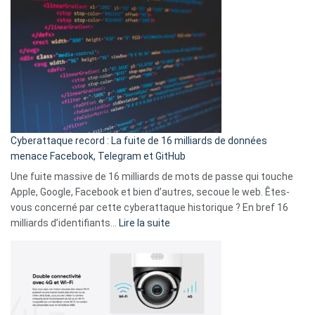
Wrapped
sans-
2025
abri
est
en
là
3
:
secondes
Le
Wrapped
Party
pour
Cyberattaque record : La fuite de 16 milliards de données
comparer
menace Facebook, Telegram et GitHub
vos
goûts
Une fuite massive de 16 milliards de mots de passe qui touche
musicaux
Apple, Google, Facebook et bien d’autres, secoue le web. Êtes-
avec
vous concerné par cette cyberattaque historique ? En bref 16
9
:
milliards d’identifiants…
Lire la suite
amis
Cyberattaque
!
record
:
La
fuite
de