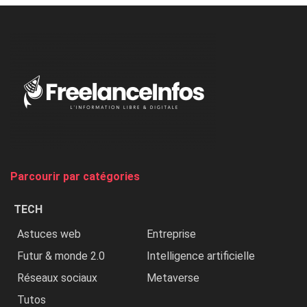
à
l’ONU
dénonce
:
«
Au
Nigeria,
on
chasse
et
on
tue
Parcourir par catégories
les
chrétiens
TECH
»
Astuces web
Entreprise
Futur & monde 2.0
Intelligence artificielle
Réseaux sociaux
Metaverse
Tutos