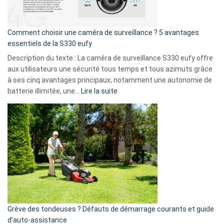
fuite
de
16
Comment choisir une caméra de surveillance ? 5 avantages
milliards
essentiels de la S330 eufy
de
Description du texte : La caméra de surveillance S330 eufy offre
données
aux utilisateurs une sécurité tous temps et tous azimuts grâce
menace
à ses cinq avantages principaux, notamment une autonomie de
Facebook,
:
batterie illimitée, une…
Lire la suite
Telegram
Comment
et
choisir
GitHub
une
caméra
de
surveillance
?
5
avantages
essentiels
Grève des tondeuses ? Défauts de démarrage courants et guide
de
d’auto-assistance
la