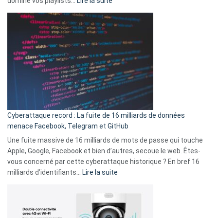
domine vos playlists…
Lire la suite
vie
Spotify
des
Wrapped
sans-
2025
abri
est
en
là
3
:
secondes
Le
Wrapped
Party
pour
Cyberattaque record : La fuite de 16 milliards de données
comparer
menace Facebook, Telegram et GitHub
vos
goûts
Une fuite massive de 16 milliards de mots de passe qui touche
musicaux
Apple, Google, Facebook et bien d’autres, secoue le web. Êtes-
avec
vous concerné par cette cyberattaque historique ? En bref 16
9
:
milliards d’identifiants…
Lire la suite
amis
Cyberattaque
!
record
:
La