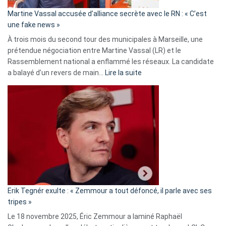
en
Martine Vassal accusée d’alliance secrète avec le RN : « C’est
Algérie
une fake news »
À trois mois du second tour des municipales à Marseille, une
prétendue négociation entre Martine Vassal (LR) et le
Rassemblement national a enflammé les réseaux. La candidate
:
a balayé d’un revers de main…
Lire la suite
Martine
Vassal
accusée
d’alliance
secrète
avec
le
RN
:
«
Erik Tegnér exulte : « Zemmour a tout défoncé, il parle avec ses
C’est
tripes »
une
Le 18 novembre 2025, Éric Zemmour a laminé Raphaël
fake