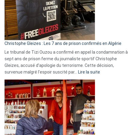
et
Slovénie
rejettent
la
présence
d’Israël
Christophe Gleizes : Les 7 ans de prison confirmés en Algérie
Le tribunal de Tizi Ouzou a confirmé en appel la condamnation à
sept ans de prison ferme du journaliste sportif Christophe
Gleizes, accusé d’apologie du terrorisme. Cette décision,
:
survenue malgré l’espoir suscité par…
Lire la suite
Christophe
Gleizes
:
Les
7
ans
de
prison
confirmés