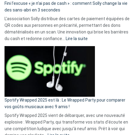
Fini l’excuse « je n’ai pas de cash » : comment Solly change la vie
des sans-abri en 3 secondes
L’association Solly distribue des cartes de paiement équipées de
QR codes aux personnes en précarité, permettant des dons
dématérialisés en un scan. Une innovation qui brise les barrières
:
du cash et redonne confiance…
Lire la suite
Fini
l’excuse
«
je
n’ai
pas
de
cash
»
Spotify Wrapped 2025 est là : Le Wrapped Party pour comparer
:
vos goûts musicaux avec 9 amis !
comment
Spotify Wrapped 2025 vient de débarquer, avec une nouveauté
Solly
explosive : Wrapped Party, qui transforme vos stats d’écoute en
change
une compétition ludique avec jusqu’à neuf amis. Prêt à voir qui
la
: