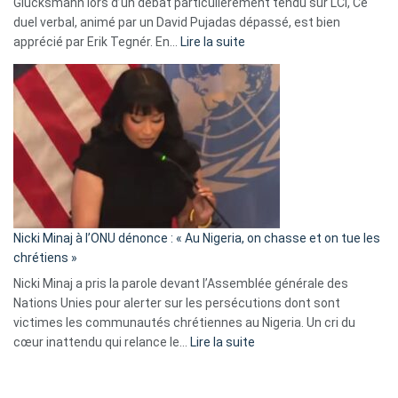
Glucksmann lors d’un débat particulièrement tendu sur LCI, Ce
news
duel verbal, animé par un David Pujadas dépassé, est bien
»
:
apprécié par Erik Tegnér. En…
Lire la suite
Erik
Tegnér
exulte
:
« Zemmour
a
tout
défoncé,
il
parle
Nicki Minaj à l’ONU dénonce : « Au Nigeria, on chasse et on tue les
avec
chrétiens »
ses
Nicki Minaj a pris la parole devant l’Assemblée générale des
tripes »
Nations Unies pour alerter sur les persécutions dont sont
victimes les communautés chrétiennes au Nigeria. Un cri du
:
cœur inattendu qui relance le…
Lire la suite
Nicki
Minaj