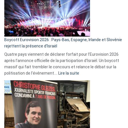
?
Boycott Eurovision 2026 : Pays-Bas, Espagne, Irlande et Slovénie
rejettent la présence d’Israël
Quatre pays viennent de déclarer forfait pour l’Eurovision 2026
après l’annonce officielle de la participation d’Israël. Un boycott
massif qui fait trembler le concours et relance le débat sur la
:
politisation de l’événement.…
Lire la suite
Boycott
Eurovision
2026
:
Pays-
Bas,
Espagne,
Irlande