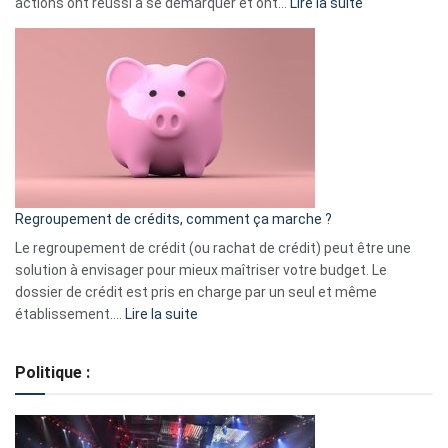
:
actions ont réussi à se démarquer et ont…
Lire la suite
Top
3
:
les
actions
à
surveiller
en
bourse
Regroupement de crédits, comment ça marche ?
pour
début
Le regroupement de crédit (ou rachat de crédit) peut être une
2023
solution à envisager pour mieux maîtriser votre budget. Le
dossier de crédit est pris en charge par un seul et même
:
établissement.…
Lire la suite
Regroupement
de
Politique :
crédits,
comment
ça
marche