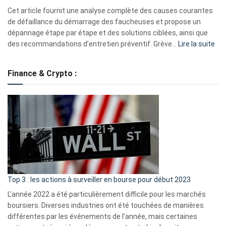
S330
Cet article fournit une analyse complète des causes courantes
eufy
de défaillance du démarrage des faucheuses et propose un
dépannage étape par étape et des solutions ciblées, ainsi que
:
des recommandations d’entretien préventif. Grève…
Lire la suite
Grè
de
Finance & Crypto :
to
?
Déf
de
dé
cou
et
gui
d’a
ass
Top 3 : les actions à surveiller en bourse pour début 2023
L’année 2022 a été particulièrement difficile pour les marchés
boursiers. Diverses industries ont été touchées de manières
différentes par les événements de l’année, mais certaines