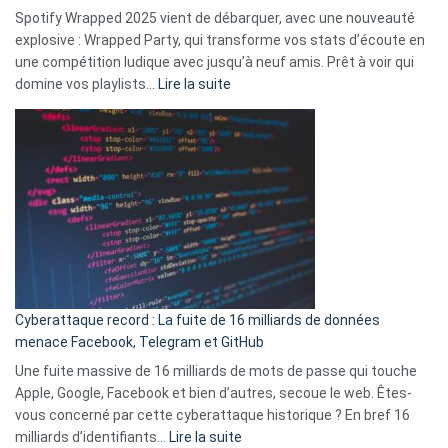
comment
Spotify Wrapped 2025 vient de débarquer, avec une nouveauté
Solly
explosive : Wrapped Party, qui transforme vos stats d’écoute en
change
une compétition ludique avec jusqu’à neuf amis. Prêt à voir qui
la
:
domine vos playlists…
Lire la suite
vie
Spotify
des
Wrapped
sans-
2025
abri
est
en
là
3
:
secondes
Le
Wrapped
Party
pour
Cyberattaque record : La fuite de 16 milliards de données
comparer
menace Facebook, Telegram et GitHub
vos
goûts
Une fuite massive de 16 milliards de mots de passe qui touche
musicaux
Apple, Google, Facebook et bien d’autres, secoue le web. Êtes-
avec
vous concerné par cette cyberattaque historique ? En bref 16
9
:
milliards d’identifiants…
Lire la suite