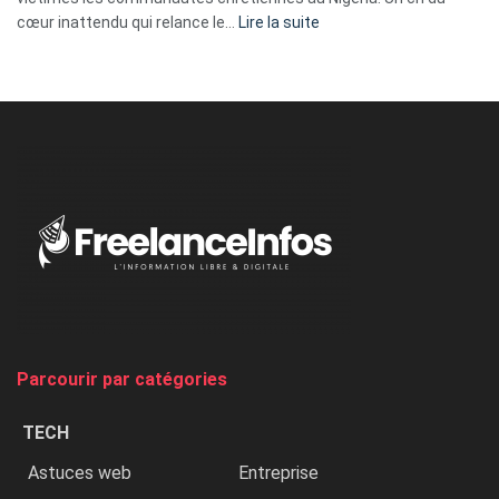
:
cœur inattendu qui relance le…
Lire la suite
Nicki
Minaj
à
l’ONU
dénonce
:
«
Au
Nigeria,
on
chasse
et
on
tue
Parcourir par catégories
les
chrétiens
TECH
»
Astuces web
Entreprise