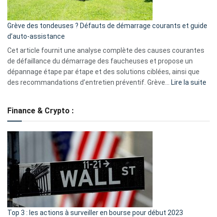
avantages
essentiels
Grève des tondeuses ? Défauts de démarrage courants et guide
de
d’auto-assistance
la
S330
Cet article fournit une analyse complète des causes courantes
eufy
de défaillance du démarrage des faucheuses et propose un
dépannage étape par étape et des solutions ciblées, ainsi que
:
des recommandations d’entretien préventif. Grève…
Lire la suite
Grè
de
Finance & Crypto :
to
?
Déf
de
dé
cou
et
gui
d’a
ass
Top 3 : les actions à surveiller en bourse pour début 2023