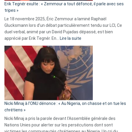
Erik Tegnér exulte : « Zemmour a tout défoncé, il parle avec ses
C’est
tripes »
une
Le 18 novembre 2025, Éric Zemmour a laminé Raphaël
fake
Glucksmann lors d’un débat particulièrement tendu sur LCI, Ce
news
duel verbal, animé par un David Pujadas dépassé, est bien
»
:
apprécié par Erik Tegnér. En…
Lire la suite
Erik
Tegnér
exulte
:
« Zemmour
a
tout
défoncé,
il
parle
Nicki Minaj à l’ONU dénonce : « Au Nigeria, on chasse et on tue les
avec
chrétiens »
ses
Nicki Minaj a pris la parole devant l’Assemblée générale des
tripes »
Nations Unies pour alerter sur les persécutions dont sont
victimes les communautés chrétiennes au Nigeria. Un cri du