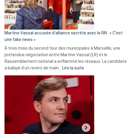
ans
de
prison
confirmés
en
Martine Vassal accusée d’alliance secrète avec le RN : « C’est
Algérie
une fake news »
À trois mois du second tour des municipales à Marseille, une
prétendue négociation entre Martine Vassal (LR) et le
Rassemblement national a enflammé les réseaux. La candidate
:
a balayé d’un revers de main…
Lire la suite
Martine
Vassal
accusée
d’alliance
secrète
avec
le
RN
:
«