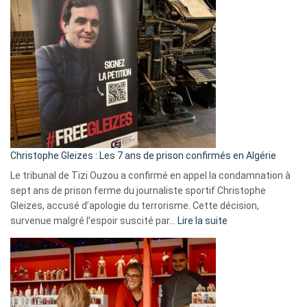
Bas,
Espagne,
Irlande
et
Slovénie
rejettent
la
présence
d’Israël
Christophe Gleizes : Les 7 ans de prison confirmés en Algérie
Le tribunal de Tizi Ouzou a confirmé en appel la condamnation à
sept ans de prison ferme du journaliste sportif Christophe
Gleizes, accusé d’apologie du terrorisme. Cette décision,
:
survenue malgré l’espoir suscité par…
Lire la suite
Christophe
Gleizes
:
Les
7