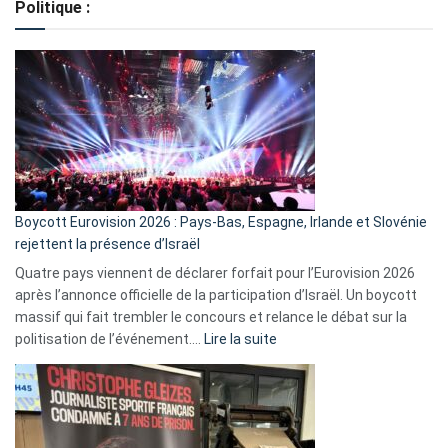
Politique :
crédits,
comment
ça
marche
?
Boycott Eurovision 2026 : Pays-Bas, Espagne, Irlande et Slovénie
rejettent la présence d’Israël
Quatre pays viennent de déclarer forfait pour l’Eurovision 2026
après l’annonce officielle de la participation d’Israël. Un boycott
massif qui fait trembler le concours et relance le débat sur la
:
politisation de l’événement.…
Lire la suite
Boycott
Eurovision
2026
:
Pays-