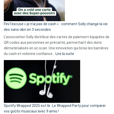
Fini l’excuse « je n’ai pas de cash » : comment Solly change la vie
des sans-abri en 3 secondes
L’association Solly distribue des cartes de paiement équipées de
QR codes aux personnes en précarité, permettant des dons
dématérialisés en un scan. Une innovation qui brise les barrières
:
du cash et redonne confiance…
Lire la suite
Fini
l’excuse
«
je
n’ai
pas
de
cash
»
Spotify Wrapped 2025 est là : Le Wrapped Party pour comparer
:
vos goûts musicaux avec 9 amis !