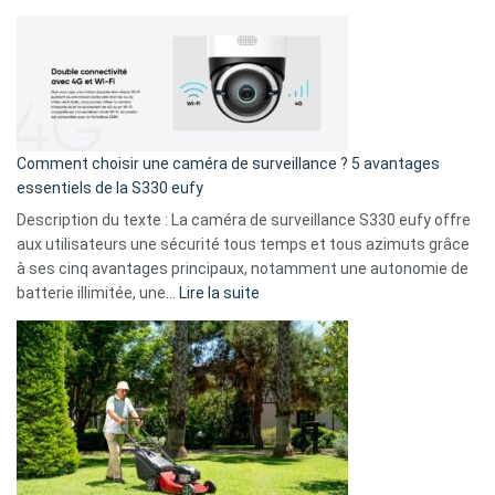
amis
Cyberattaque
!
record
:
La
fuite
de
16
Comment choisir une caméra de surveillance ? 5 avantages
milliards
essentiels de la S330 eufy
de
Description du texte : La caméra de surveillance S330 eufy offre
données
aux utilisateurs une sécurité tous temps et tous azimuts grâce
menace
à ses cinq avantages principaux, notamment une autonomie de
Facebook,
:
batterie illimitée, une…
Lire la suite
Telegram
Comment
et
choisir
GitHub
une
caméra
de
surveillance
?
5