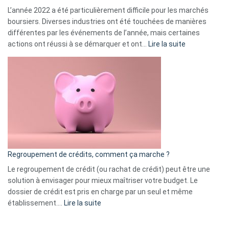
L’année 2022 a été particulièrement difficile pour les marchés
boursiers. Diverses industries ont été touchées de manières
différentes par les événements de l’année, mais certaines
:
actions ont réussi à se démarquer et ont…
Lire la suite
Top
3
:
les
actions
à
surveiller
en
bourse
Regroupement de crédits, comment ça marche ?
pour
début
Le regroupement de crédit (ou rachat de crédit) peut être une
2023
solution à envisager pour mieux maîtriser votre budget. Le
dossier de crédit est pris en charge par un seul et même
:
établissement.…
Lire la suite
Regroupement
de