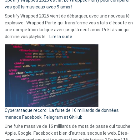
:
vos goûts musicaux avec 9 amis !
comment
Spotify Wrapped 2025 vient de débarquer, avec une nouveauté
Solly
explosive : Wrapped Party, qui transforme vos stats d’écoute en
change
une compétition ludique avec jusqu’à neuf amis. Prêt à voir qui
la
:
domine vos playlists…
Lire la suite
vie
Spotify
des
Wrapped
sans-
2025
abri
est
en
là
3
:
secondes
Le
Wrapped
Party
pour
Cyberattaque record : La fuite de 16 milliards de données
comparer
menace Facebook, Telegram et GitHub
vos
goûts
Une fuite massive de 16 milliards de mots de passe qui touche
musicaux
Apple, Google, Facebook et bien d’autres, secoue le web. Êtes-
avec
vous concerné par cette cyberattaque historique ? En bref 16