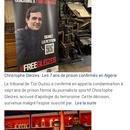
:
Pays-
Bas,
Espagne,
Irlande
et
Slovénie
rejettent
la
présence
d’Israël
Christophe Gleizes : Les 7 ans de prison confirmés en Algérie
Le tribunal de Tizi Ouzou a confirmé en appel la condamnation à
sept ans de prison ferme du journaliste sportif Christophe
Gleizes, accusé d’apologie du terrorisme. Cette décision,
:
survenue malgré l’espoir suscité par…
Lire la suite
Christophe
Gleizes
:
Les