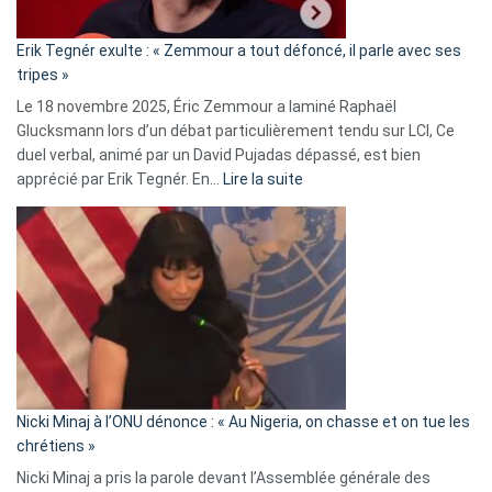
:
«
Erik Tegnér exulte : « Zemmour a tout défoncé, il parle avec ses
C’est
tripes »
une
Le 18 novembre 2025, Éric Zemmour a laminé Raphaël
fake
Glucksmann lors d’un débat particulièrement tendu sur LCI, Ce
news
duel verbal, animé par un David Pujadas dépassé, est bien
»
:
apprécié par Erik Tegnér. En…
Lire la suite
Erik
Tegnér
exulte
:
« Zemmour
a
tout
défoncé,
il
parle
Nicki Minaj à l’ONU dénonce : « Au Nigeria, on chasse et on tue les
avec
chrétiens »
ses
Nicki Minaj a pris la parole devant l’Assemblée générale des
tripes »