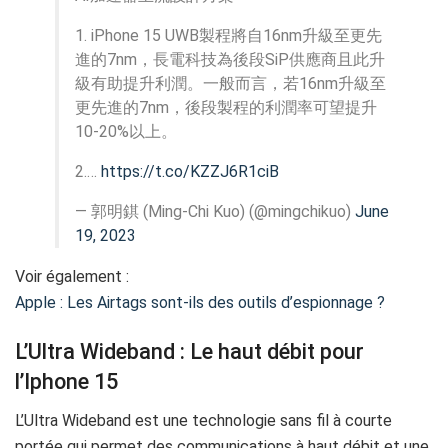
1. iPhone 15 UWB製程將自16nm升級至更先
進的7nm，長電科技為後段SiP供應商且此升
級有助提升利潤。一般而言，若16nm升級至
更先進的7nm，後段製程的利潤率可望提升
10-20%以上。
2.…
https://t.co/KZZJ6R1ciB
— 郭明錤 (Ming-Chi Kuo) (@mingchikuo)
June
19, 2023
Voir également :
Apple : Les Airtags sont-ils des outils d’espionnage ?
L’Ultra Wideband : Le haut débit pour
l’Iphone 15
L’Ultra Wideband est une technologie sans fil à courte
portée qui permet des communications à haut débit et une