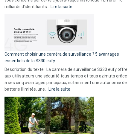
9
:
milliards d’identifiants…
Lire la suite
amis
Cyberattaque
!
record
:
La
fuite
de
16
Comment choisir une caméra de surveillance ? 5 avantages
milliards
essentiels de la S330 eufy
de
Description du texte : La caméra de surveillance S330 eufy offre
données
aux utilisateurs une sécurité tous temps et tous azimuts grâce
menace
à ses cinq avantages principaux, notamment une autonomie de
Facebook,
:
batterie illimitée, une…
Lire la suite
Telegram
Comment
et
choisir
GitHub
une
caméra
de
surveillance