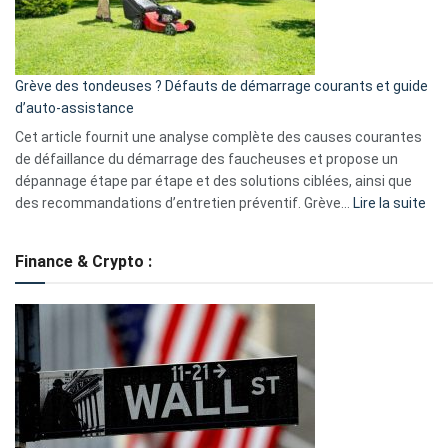
?
5
avantages
essentiels
Grève des tondeuses ? Défauts de démarrage courants et guide
de
d’auto-assistance
la
S330
Cet article fournit une analyse complète des causes courantes
eufy
de défaillance du démarrage des faucheuses et propose un
dépannage étape par étape et des solutions ciblées, ainsi que
:
des recommandations d’entretien préventif. Grève…
Lire la suite
Grè
de
Finance & Crypto :
to
?
Déf
de
dé
cou
et
gui
d’a