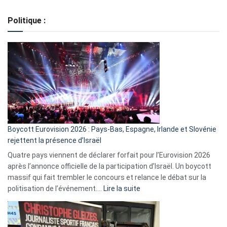
Regroupement
de
Politique :
crédits,
comment
ça
marche
?
Boycott Eurovision 2026 : Pays-Bas, Espagne, Irlande et Slovénie
rejettent la présence d’Israël
Quatre pays viennent de déclarer forfait pour l’Eurovision 2026
après l’annonce officielle de la participation d’Israël. Un boycott
massif qui fait trembler le concours et relance le débat sur la
:
politisation de l’événement.…
Lire la suite
Boycott
Eurovision
2026