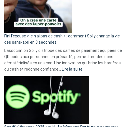
Fini l’excuse « je n’ai pas de cash » : comment Solly change la vie
des sans-abri en 3 secondes
L’association Solly distribue des cartes de paiement équipées de
QR codes aux personnes en précarité, permettant des dons
dématérialisés en un scan. Une innovation qui brise les barrières
:
du cash et redonne confiance…
Lire la suite
Fini
l’excuse
«
je
n’ai
pas
de
cash
»
Spotify Wrapped 2025 est là : Le Wrapped Party pour comparer