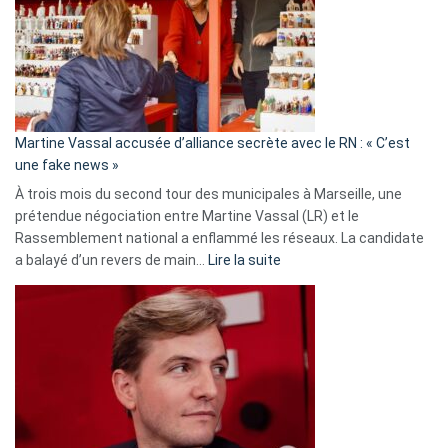
7
ans
de
prison
confirmés
en
Martine Vassal accusée d’alliance secrète avec le RN : « C’est
Algérie
une fake news »
À trois mois du second tour des municipales à Marseille, une
prétendue négociation entre Martine Vassal (LR) et le
Rassemblement national a enflammé les réseaux. La candidate
:
a balayé d’un revers de main…
Lire la suite
Martine
Vassal
accusée
d’alliance
secrète
avec
le
RN