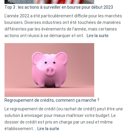
ass
Top 3 : les actions à surveiller en bourse pour début 2023
L’année 2022 a été particulièrement difficile pour les marchés
boursiers. Diverses industries ont été touchées de manières
différentes par les événements de l’année, mais certaines
:
actions ont réussi à se démarquer et ont…
Lire la suite
Top
3
:
les
actions
à
surveiller
en
bourse
Regroupement de crédits, comment ça marche ?
pour
début
Le regroupement de crédit (ou rachat de crédit) peut être une
2023
solution à envisager pour mieux maîtriser votre budget. Le
dossier de crédit est pris en charge par un seul et même
:
établissement.…
Lire la suite