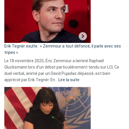
d’alliance
secrète
avec
le
RN
:
«
Erik Tegnér exulte : « Zemmour a tout défoncé, il parle avec ses
C’est
tripes »
une
Le 18 novembre 2025, Éric Zemmour a laminé Raphaël
fake
Glucksmann lors d’un débat particulièrement tendu sur LCI, Ce
news
duel verbal, animé par un David Pujadas dépassé, est bien
»
:
apprécié par Erik Tegnér. En…
Lire la suite
Erik
Tegnér
exulte
:
« Zemmour
a
tout