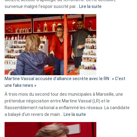
:
survenue malgré l’espoir suscité par…
Lire la suite
Christophe
Gleizes
:
Les
7
ans
de
prison
confirmés
en
Martine Vassal accusée d’alliance secrète avec le RN : « C’est
Algérie
une fake news »
À trois mois du second tour des municipales à Marseille, une
prétendue négociation entre Martine Vassal (LR) et le
Rassemblement national a enflammé les réseaux. La candidate
:
a balayé d’un revers de main…
Lire la suite
Martine
Vassal
accusée