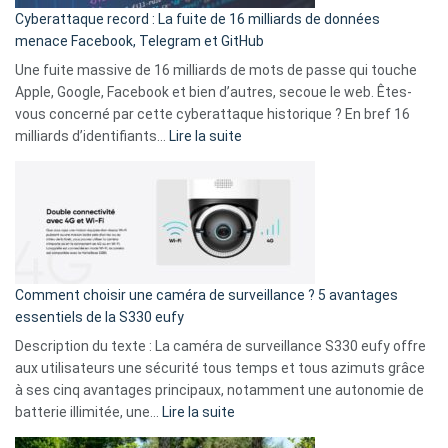
pour
Cyberattaque record : La fuite de 16 milliards de données
comparer
menace Facebook, Telegram et GitHub
vos
goûts
Une fuite massive de 16 milliards de mots de passe qui touche
musicaux
Apple, Google, Facebook et bien d’autres, secoue le web. Êtes-
avec
vous concerné par cette cyberattaque historique ? En bref 16
9
:
milliards d’identifiants…
Lire la suite
amis
Cyberattaque
!
record
:
La
fuite
de
16
Comment choisir une caméra de surveillance ? 5 avantages
milliards
essentiels de la S330 eufy
de
Description du texte : La caméra de surveillance S330 eufy offre
données
aux utilisateurs une sécurité tous temps et tous azimuts grâce
menace
à ses cinq avantages principaux, notamment une autonomie de
Facebook,
:
batterie illimitée, une…
Lire la suite
Telegram
Comment
et