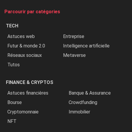
on
tue
Parcourir par catégories
les
chrétiens
TECH
»
Astuces web
Entreprise
Futur & monde 2.0
Intelligence artificielle
Réseaux sociaux
Metaverse
Tutos
FINANCE & CRYPTOS
Astuces financières
Banque & Assurance
Bourse
Crowdfunding
Cryptomonnaie
Immobilier
NFT