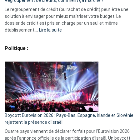
Regroupement de crédits, comment ça marche ?
pour
début
Le regroupement de crédit (ou rachat de crédit) peut être une
2023
solution à envisager pour mieux maîtriser votre budget. Le
dossier de crédit est pris en charge par un seul et même
:
établissement.…
Lire la suite
Regroupement
de
Politique :
crédits,
comment
ça
marche
?
Boycott Eurovision 2026 : Pays-Bas, Espagne, Irlande et Slovénie
rejettent la présence d’Israël
Quatre pays viennent de déclarer forfait pour l’Eurovision 2026
après l’annonce officielle de la participation d’Israël. Un boycott