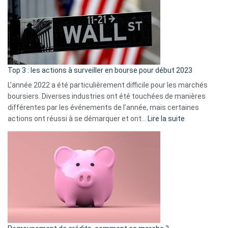
dé
cou
et
gui
d’a
ass
Top 3 : les actions à surveiller en bourse pour début 2023
L’année 2022 a été particulièrement difficile pour les marchés
boursiers. Diverses industries ont été touchées de manières
différentes par les événements de l’année, mais certaines
:
actions ont réussi à se démarquer et ont…
Lire la suite
Top
3
:
les
actions
à
surveiller
en
bourse