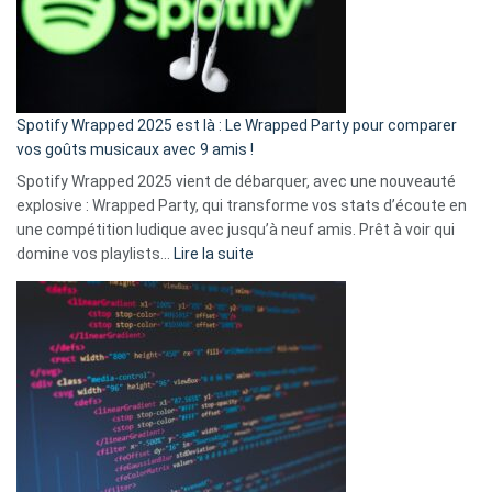
n’ai
pas
de
cash
»
Spotify Wrapped 2025 est là : Le Wrapped Party pour comparer
:
vos goûts musicaux avec 9 amis !
comment
Spotify Wrapped 2025 vient de débarquer, avec une nouveauté
Solly
explosive : Wrapped Party, qui transforme vos stats d’écoute en
change
une compétition ludique avec jusqu’à neuf amis. Prêt à voir qui
la
:
domine vos playlists…
Lire la suite
vie
Spotify
des
Wrapped
sans-
2025
abri
est
en
là
3
:
secondes
Le
Wrapped
Party