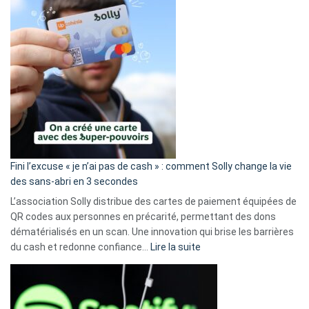
Fini l’excuse « je n’ai pas de cash » : comment Solly change la vie
des sans-abri en 3 secondes
L’association Solly distribue des cartes de paiement équipées de
QR codes aux personnes en précarité, permettant des dons
dématérialisés en un scan. Une innovation qui brise les barrières
:
du cash et redonne confiance…
Lire la suite
Fini
l’excuse
«
je