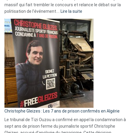
massif qui fait trembler le concours et relance le débat sur la
:
politisation de l’événement.…
Lire la suite
Boycott
Eurovision
2026
:
Pays-
Bas,
Espagne,
Irlande
et
Slovénie
rejettent
la
présence
d’Israël
Christophe Gleizes : Les 7 ans de prison confirmés en Algérie
Le tribunal de Tizi Ouzou a confirmé en appel la condamnation à
sept ans de prison ferme du journaliste sportif Christophe
Gleizes, accusé d’apologie du terrorisme. Cette décision,