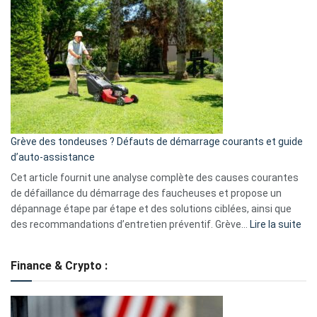
choisir
GitHub
une
caméra
de
surveillance
?
5
avantages
essentiels
Grève des tondeuses ? Défauts de démarrage courants et guide
de
d’auto-assistance
la
S330
Cet article fournit une analyse complète des causes courantes
eufy
de défaillance du démarrage des faucheuses et propose un
dépannage étape par étape et des solutions ciblées, ainsi que
:
des recommandations d’entretien préventif. Grève…
Lire la suite
Grè
de
Finance & Crypto :
to
?
Déf
de