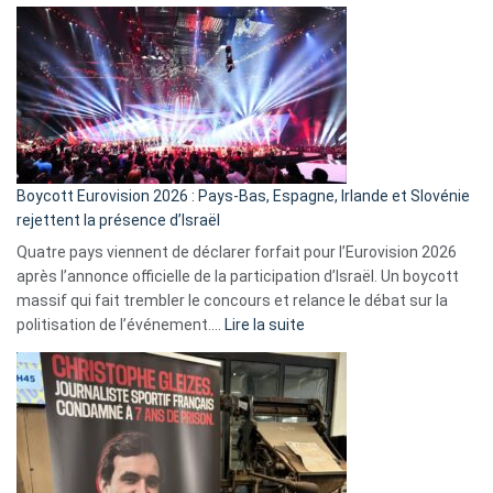
ça
marche
?
Boycott Eurovision 2026 : Pays-Bas, Espagne, Irlande et Slovénie
rejettent la présence d’Israël
Quatre pays viennent de déclarer forfait pour l’Eurovision 2026
après l’annonce officielle de la participation d’Israël. Un boycott
massif qui fait trembler le concours et relance le débat sur la
:
politisation de l’événement.…
Lire la suite
Boycott
Eurovision
2026
:
Pays-
Bas,