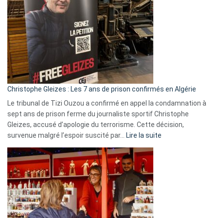
Espagne,
Irlande
et
Slovénie
rejettent
la
présence
d’Israël
Christophe Gleizes : Les 7 ans de prison confirmés en Algérie
Le tribunal de Tizi Ouzou a confirmé en appel la condamnation à
sept ans de prison ferme du journaliste sportif Christophe
Gleizes, accusé d’apologie du terrorisme. Cette décision,
:
survenue malgré l’espoir suscité par…
Lire la suite
Christophe
Gleizes
:
Les
7
ans
de