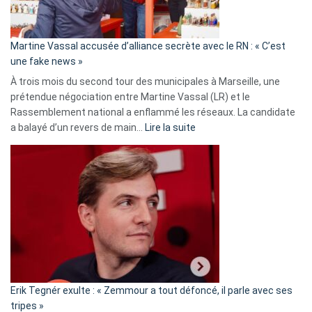
prison
confirmés
en
Martine Vassal accusée d’alliance secrète avec le RN : « C’est
Algérie
une fake news »
À trois mois du second tour des municipales à Marseille, une
prétendue négociation entre Martine Vassal (LR) et le
Rassemblement national a enflammé les réseaux. La candidate
:
a balayé d’un revers de main…
Lire la suite
Martine
Vassal
accusée
d’alliance
secrète
avec
le
RN
:
«
Erik Tegnér exulte : « Zemmour a tout défoncé, il parle avec ses
C’est
tripes »
une