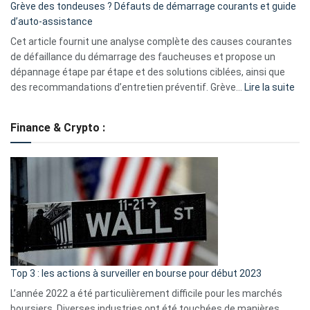
Grève des tondeuses ? Défauts de démarrage courants et guide
de
d’auto-assistance
la
S330
Cet article fournit une analyse complète des causes courantes
eufy
de défaillance du démarrage des faucheuses et propose un
dépannage étape par étape et des solutions ciblées, ainsi que
:
des recommandations d’entretien préventif. Grève…
Lire la suite
Grè
de
Finance & Crypto :
to
?
Déf
de
dé
cou
et
gui
d’a
ass
Top 3 : les actions à surveiller en bourse pour début 2023
L’année 2022 a été particulièrement difficile pour les marchés
boursiers. Diverses industries ont été touchées de manières