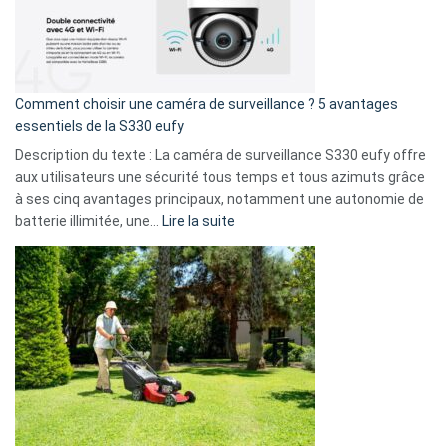
:
La
fuite
de
16
Comment choisir une caméra de surveillance ? 5 avantages
milliards
essentiels de la S330 eufy
de
Description du texte : La caméra de surveillance S330 eufy offre
données
aux utilisateurs une sécurité tous temps et tous azimuts grâce
menace
à ses cinq avantages principaux, notamment une autonomie de
Facebook,
:
batterie illimitée, une…
Lire la suite
Telegram
Comment
et
choisir
GitHub
une
caméra
de
surveillance
?
5
avantages
essentiels