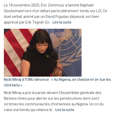
Le 18 novembre 2025, Éric Zemmour a laminé Raphaël
fake
Glucksmann lors d’un débat particulièrement tendu sur LCI, Ce
news
duel verbal, animé par un David Pujadas dépassé, est bien
»
:
apprécié par Erik Tegnér. En…
Lire la suite
Erik
Tegnér
exulte
:
« Zemmour
a
tout
défoncé,
il
parle
Nicki Minaj à l’ONU dénonce : « Au Nigeria, on chasse et on tue les
avec
chrétiens »
ses
Nicki Minaj a pris la parole devant l’Assemblée générale des
tripes »
Nations Unies pour alerter sur les persécutions dont sont
victimes les communautés chrétiennes au Nigeria. Un cri du
:
cœur inattendu qui relance le…
Lire la suite
Nicki