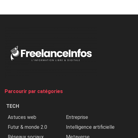
Minaj
à
l’ONU
dénonce
:
«
Au
Nigeria,
on
chasse
et
on
tue
Parcourir par catégories
les
chrétiens
TECH
»
Astuces web
Entreprise
Futur & monde 2.0
Intelligence artificielle
Réseaux sociaux
Metaverse