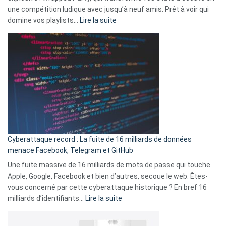
change
une compétition ludique avec jusqu’à neuf amis. Prêt à voir qui
la
:
domine vos playlists…
Lire la suite
vie
Spotify
des
Wrapped
sans-
2025
abri
est
en
là
3
:
secondes
Le
Wrapped
Party
pour
Cyberattaque record : La fuite de 16 milliards de données
comparer
menace Facebook, Telegram et GitHub
vos
goûts
Une fuite massive de 16 milliards de mots de passe qui touche
musicaux
Apple, Google, Facebook et bien d’autres, secoue le web. Êtes-
avec
vous concerné par cette cyberattaque historique ? En bref 16
9
:
milliards d’identifiants…
Lire la suite
amis
Cyberattaque
!
record