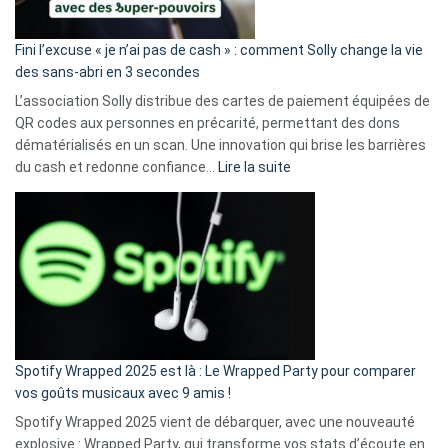
Fini l’excuse « je n’ai pas de cash » : comment Solly change la vie
des sans-abri en 3 secondes
L’association Solly distribue des cartes de paiement équipées de
QR codes aux personnes en précarité, permettant des dons
dématérialisés en un scan. Une innovation qui brise les barrières
:
du cash et redonne confiance…
Lire la suite
Fini
l’excuse
«
je
n’ai
pas
de
cash
»
Spotify Wrapped 2025 est là : Le Wrapped Party pour comparer
:
vos goûts musicaux avec 9 amis !
comment
Spotify Wrapped 2025 vient de débarquer, avec une nouveauté
Solly
explosive : Wrapped Party, qui transforme vos stats d’écoute en