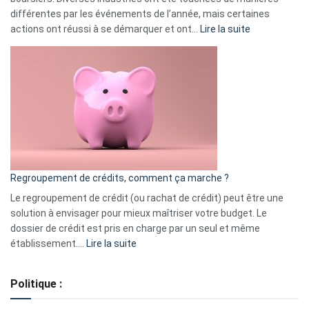
différentes par les événements de l’année, mais certaines
:
actions ont réussi à se démarquer et ont…
Lire la suite
Top
3
:
les
actions
à
surveiller
en
bourse
Regroupement de crédits, comment ça marche ?
pour
début
Le regroupement de crédit (ou rachat de crédit) peut être une
2023
solution à envisager pour mieux maîtriser votre budget. Le
dossier de crédit est pris en charge par un seul et même
:
établissement.…
Lire la suite
Regroupement
de
Politique :
crédits,
comment