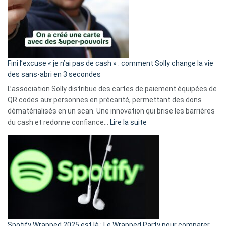
Fini l’excuse « je n’ai pas de cash » : comment Solly change la vie
des sans-abri en 3 secondes
L’association Solly distribue des cartes de paiement équipées de
QR codes aux personnes en précarité, permettant des dons
dématérialisés en un scan. Une innovation qui brise les barrières
:
du cash et redonne confiance…
Lire la suite
Fini
l’excuse
«
je
n’ai
pas
de
cash
»
Spotify Wrapped 2025 est là : Le Wrapped Party pour comparer