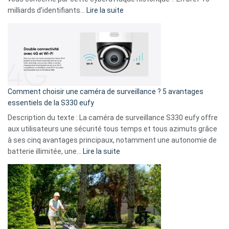
9
:
milliards d’identifiants…
Lire la suite
amis
Cyberattaque
!
record
:
La
fuite
de
16
Comment choisir une caméra de surveillance ? 5 avantages
milliards
essentiels de la S330 eufy
de
Description du texte : La caméra de surveillance S330 eufy offre
données
aux utilisateurs une sécurité tous temps et tous azimuts grâce
menace
à ses cinq avantages principaux, notamment une autonomie de
Facebook,
:
batterie illimitée, une…
Lire la suite
Telegram
Comment
et
choisir
GitHub
une
caméra
de
surveillance