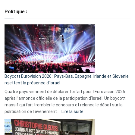
Regroupement
de
Politique :
crédits,
comment
ça
marche
?
Boycott Eurovision 2026 : Pays-Bas, Espagne, Irlande et Slovénie
rejettent la présence d’Israël
Quatre pays viennent de déclarer forfait pour l’Eurovision 2026
après l’annonce officielle de la participation d’Israël. Un boycott
massif qui fait trembler le concours et relance le débat sur la
:
politisation de l’événement.…
Lire la suite
Boycott
Eurovision
2026