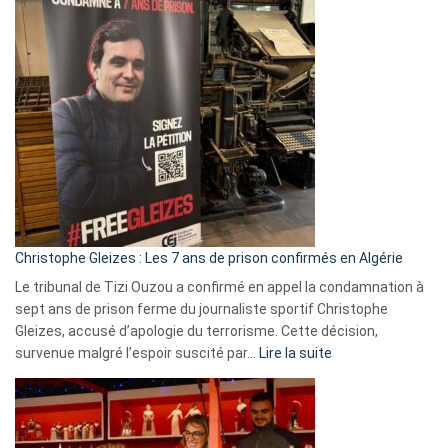
:
Pays-
Bas,
Espagne,
Irlande
et
Slovénie
rejettent
la
présence
d’Israël
Christophe Gleizes : Les 7 ans de prison confirmés en Algérie
Le tribunal de Tizi Ouzou a confirmé en appel la condamnation à
sept ans de prison ferme du journaliste sportif Christophe
Gleizes, accusé d’apologie du terrorisme. Cette décision,
:
survenue malgré l’espoir suscité par…
Lire la suite
Christophe
Gleizes
:
Les