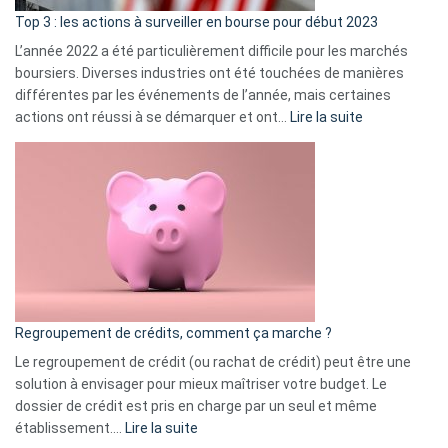
ass
Top 3 : les actions à surveiller en bourse pour début 2023
L’année 2022 a été particulièrement difficile pour les marchés
boursiers. Diverses industries ont été touchées de manières
différentes par les événements de l’année, mais certaines
:
actions ont réussi à se démarquer et ont…
Lire la suite
Top
3
:
les
actions
à
surveiller
en
bourse
Regroupement de crédits, comment ça marche ?
pour
début
Le regroupement de crédit (ou rachat de crédit) peut être une
2023
solution à envisager pour mieux maîtriser votre budget. Le
dossier de crédit est pris en charge par un seul et même
:
établissement.…
Lire la suite