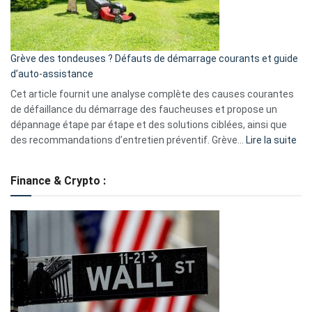
?
5
avantages
essentiels
Grève des tondeuses ? Défauts de démarrage courants et guide
de
d’auto-assistance
la
S330
Cet article fournit une analyse complète des causes courantes
eufy
de défaillance du démarrage des faucheuses et propose un
dépannage étape par étape et des solutions ciblées, ainsi que
:
des recommandations d’entretien préventif. Grève…
Lire la suite
Grè
de
Finance & Crypto :
to
?
Déf
de
dé
cou
et
gui
d’a