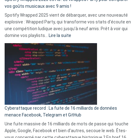
:
vos goûts musicaux avec 9 amis !
comment
Spotify Wrapped 2025 vient de débarquer, avec une nouveauté
Solly
explosive : Wrapped Party, qui transforme vos stats d’écoute en
change
une compétition ludique avec jusqu’à neuf amis. Prêt à voir qui
la
:
domine vos playlists…
Lire la suite
vie
Spotify
des
Wrapped
sans-
2025
abri
est
en
là
3
:
secondes
Le
Wrapped
Party
pour
Cyberattaque record : La fuite de 16 milliards de données
comparer
menace Facebook, Telegram et GitHub
vos
goûts
Une fuite massive de 16 milliards de mots de passe qui touche
musicaux
Apple, Google, Facebook et bien d’autres, secoue le web. Êtes-
avec
vous concerné par cette cyberattaque historique ? En bref 16