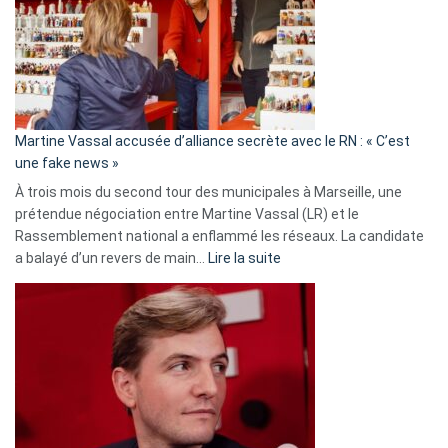
7
ans
de
prison
confirmés
en
Martine Vassal accusée d’alliance secrète avec le RN : « C’est
Algérie
une fake news »
À trois mois du second tour des municipales à Marseille, une
prétendue négociation entre Martine Vassal (LR) et le
Rassemblement national a enflammé les réseaux. La candidate
:
a balayé d’un revers de main…
Lire la suite
Martine
Vassal
accusée
d’alliance
secrète
avec
le
RN