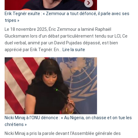
:
«
Erik Tegnér exulte : « Zemmour a tout défoncé, il parle avec ses
C’est
tripes »
une
Le 18 novembre 2025, Éric Zemmour a laminé Raphaël
fake
Glucksmann lors d’un débat particulièrement tendu sur LCI, Ce
news
duel verbal, animé par un David Pujadas dépassé, est bien
»
:
apprécié par Erik Tegnér. En…
Lire la suite
Erik
Tegnér
exulte
:
« Zemmour
a
tout
défoncé,
il
parle
Nicki Minaj à l’ONU dénonce : « Au Nigeria, on chasse et on tue les
avec
chrétiens »
ses
Nicki Minaj a pris la parole devant l’Assemblée générale des
tripes »