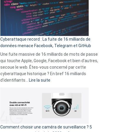
là
secondes
:
Le
Wrapped
Party
pour
Cyberattaque record : La fuite de 16 milliards de
comparer
données menace Facebook, Telegram et GitHub
vos
goûts
Une fuite massive de 16 milliards de mots de passe
musicaux
qui touche Apple, Google, Facebook et bien d’autres,
avec
secoue le web. Êtes-vous concerné par cette
9
cyberattaque historique ? En bref 16 milliards
amis
:
d’identifiants…
Lire la suite
!
Cyberattaque
record
:
La
fuite
de
16
Comment choisir une caméra de surveillance ? 5
milliards