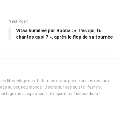
Next Post
Vitaa humiliée par Booba : « T’es qui, tu
chantes quoi ? », après le flop de sa tournée
ques lifestyle, je scrute tout ce qui se passe sur les réseaux
yage au bout du monde ! J'écris sur des sujets lifestyle,
 partage mes inspirations ! #inspiration #idéecadeau