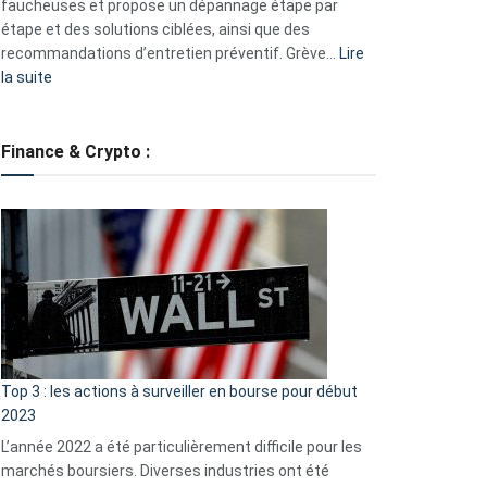
faucheuses et propose un dépannage étape par
étape et des solutions ciblées, ainsi que des
recommandations d’entretien préventif. Grève…
Lire
:
la suite
Grève
des
tondeuses
Finance & Crypto :
?
Défauts
de
démarrage
courants
et
guide
d’auto-
assistance
Top 3 : les actions à surveiller en bourse pour début
2023
L’année 2022 a été particulièrement difficile pour les
marchés boursiers. Diverses industries ont été