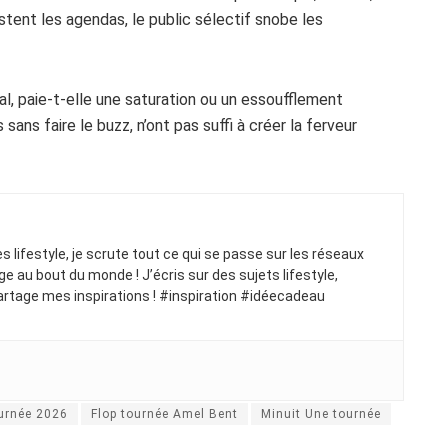
tent les agendas, le public sélectif snobe les
al, paie-t-elle une saturation ou un essoufflement
sans faire le buzz, n’ont pas suffi à créer la ferveur
ues lifestyle, je scrute tout ce qui se passe sur les réseaux
ge au bout du monde ! J’écris sur des sujets lifestyle,
artage mes inspirations ! #inspiration #idéecadeau
urnée 2026
Flop tournée Amel Bent
Minuit Une tournée