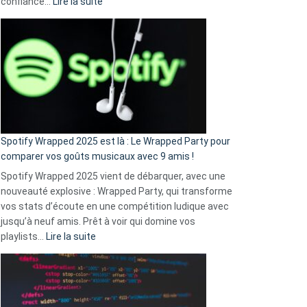
:
confiance…
Lire la suite
Fini
l’excuse
«
je
n’ai
pas
de
cash
»
Spotify Wrapped 2025 est là : Le Wrapped Party pour
:
comparer vos goûts musicaux avec 9 amis !
comment
Spotify Wrapped 2025 vient de débarquer, avec une
Solly
nouveauté explosive : Wrapped Party, qui transforme
change
vos stats d’écoute en une compétition ludique avec
la
jusqu’à neuf amis. Prêt à voir qui domine vos
vie
:
playlists…
Lire la suite
des
Spotify
sans-
Wrapped
abri
2025
en
est
3