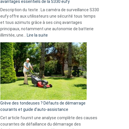
avantages essentiels de la S330 eufy
de
Description du texte : La caméra de surveillance S330
données
eufy offre aux utilisateurs une sécurité tous temps
menace
et tous azimuts grâce à ses cinq avantages
Facebook,
principaux, notamment une autonomie de batterie
Telegram
:
illimitée, une…
Lire la suite
et
Comment
GitHub
choisir
une
caméra
de
surveillance
?
5
avantages
essentiels
Grève des tondeuses ? Défauts de démarrage
de
courants et guide d’auto-assistance
la
S330
Cet article fournit une analyse complète des causes
eufy
courantes de défaillance du démarrage des