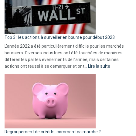
dé
cou
et
gui
d’a
ass
Top 3 : les actions à surveiller en bourse pour début 2023
L’année 2022 a été particulièrement difficile pour les marchés
boursiers. Diverses industries ont été touchées de manières
différentes par les événements de l’année, mais certaines
:
actions ont réussi à se démarquer et ont…
Lire la suite
Top
3
:
les
actions
à
surveiller
en
bourse
Regroupement de crédits, comment ça marche ?
pour