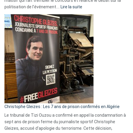
massif qui fait trembler le concours et relance le débat sur la
:
politisation de l’événement.…
Lire la suite
Boycott
Eurovision
2026
:
Pays-
Bas,
Espagne,
Irlande
et
Slovénie
rejettent
la
présence
d’Israël
Christophe Gleizes : Les 7 ans de prison confirmés en Algérie
Le tribunal de Tizi Ouzou a confirmé en appel la condamnation à
sept ans de prison ferme du journaliste sportif Christophe
Gleizes, accusé d’apologie du terrorisme. Cette décision,