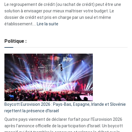
début
Le regroupement de crédit (ou rachat de crédit) peut être une
2023
solution à envisager pour mieux maîtriser votre budget. Le
dossier de crédit est pris en charge par un seul et même
:
établissement.…
Lire la suite
Regroupement
de
Politique :
crédits,
comment
ça
marche
?
Boycott Eurovision 2026 : Pays-Bas, Espagne, Irlande et Slovénie
rejettent la présence d’Israël
Quatre pays viennent de déclarer forfait pour l’Eurovision 2026
après l’annonce officielle de la participation d’Israël. Un boycott