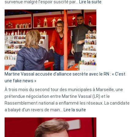
:
survenue malgré l’espoir suscité par…
Lire la suite
Christophe
Gleizes
:
Les
7
ans
de
prison
confirmés
en
Martine Vassal accusée d’alliance secrète avec le RN : « C’est
Algérie
une fake news »
À trois mois du second tour des municipales à Marseille, une
prétendue négociation entre Martine Vassal (LR) et le
Rassemblement national a enflammé les réseaux. La candidate
:
a balayé d’un revers de main…
Lire la suite
Martine
Vassal
accusée
d’alliance