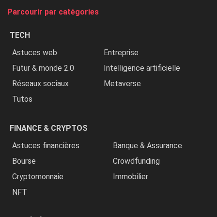
tue
Parcourir par catégories
les
chrétiens
TECH
»
Astuces web
Entreprise
Futur & monde 2.0
Intelligence artificielle
Réseaux sociaux
Metaverse
Tutos
FINANCE & CRYPTOS
Astuces financières
Banque & Assurance
Bourse
Crowdfunding
Cryptomonnaie
Immobilier
NFT