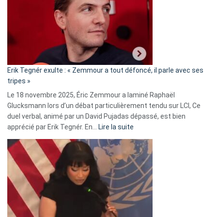
secrète
avec
le
RN
:
«
Erik Tegnér exulte : « Zemmour a tout défoncé, il parle avec ses
C’est
tripes »
une
Le 18 novembre 2025, Éric Zemmour a laminé Raphaël
fake
Glucksmann lors d’un débat particulièrement tendu sur LCI, Ce
news
duel verbal, animé par un David Pujadas dépassé, est bien
»
:
apprécié par Erik Tegnér. En…
Lire la suite
Erik
Tegnér
exulte
:
« Zemmour
a
tout
défoncé,