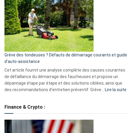
GitHub
une
caméra
de
surveillance
?
5
avantages
essentiels
Grève des tondeuses ? Défauts de démarrage courants et guide
de
d’auto-assistance
la
S330
Cet article fournit une analyse complète des causes courantes
eufy
de défaillance du démarrage des faucheuses et propose un
dépannage étape par étape et des solutions ciblées, ainsi que
:
des recommandations d’entretien préventif. Grève…
Lire la suite
Grè
de
Finance & Crypto :
to
?
Déf
de