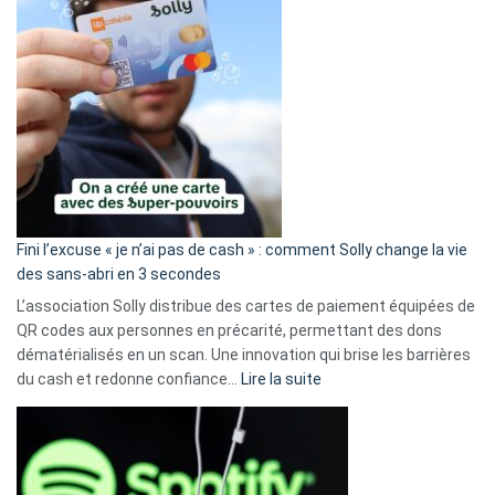
Fini l’excuse « je n’ai pas de cash » : comment Solly change la vie
des sans-abri en 3 secondes
L’association Solly distribue des cartes de paiement équipées de
QR codes aux personnes en précarité, permettant des dons
dématérialisés en un scan. Une innovation qui brise les barrières
:
du cash et redonne confiance…
Lire la suite
Fini
l’excuse
«
je