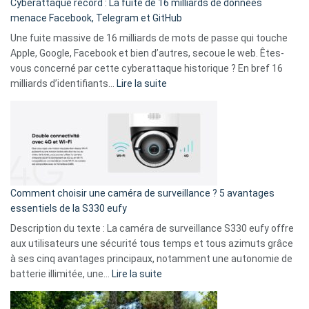
Cyberattaque record : La fuite de 16 milliards de données
comparer
menace Facebook, Telegram et GitHub
vos
goûts
Une fuite massive de 16 milliards de mots de passe qui touche
musicaux
Apple, Google, Facebook et bien d’autres, secoue le web. Êtes-
avec
vous concerné par cette cyberattaque historique ? En bref 16
9
:
milliards d’identifiants…
Lire la suite
amis
Cyberattaque
!
record
:
La
fuite
de
16
Comment choisir une caméra de surveillance ? 5 avantages
milliards
essentiels de la S330 eufy
de
Description du texte : La caméra de surveillance S330 eufy offre
données
aux utilisateurs une sécurité tous temps et tous azimuts grâce
menace
à ses cinq avantages principaux, notamment une autonomie de
Facebook,
:
batterie illimitée, une…
Lire la suite
Telegram
Comment
et
choisir