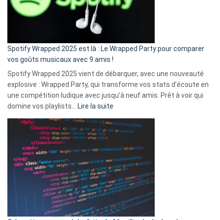
n’ai
pas
de
cash
»
Spotify Wrapped 2025 est là : Le Wrapped Party pour comparer
:
vos goûts musicaux avec 9 amis !
comment
Spotify Wrapped 2025 vient de débarquer, avec une nouveauté
Solly
explosive : Wrapped Party, qui transforme vos stats d’écoute en
change
une compétition ludique avec jusqu’à neuf amis. Prêt à voir qui
la
:
domine vos playlists…
Lire la suite
vie
Spotify
des
Wrapped
sans-
2025
abri
est
en
là
3
:
secondes
Le
Wrapped
Party
pour